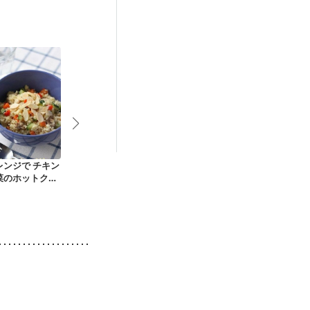
後（混合栄養）
）
低栄養予防
レンジで チキン
あさりのトマトパス
いわしとトマトの紫
冷しゃぶと高
菜のホットクス
タ
蘇香るペペロンチー
製パスタ
ノ