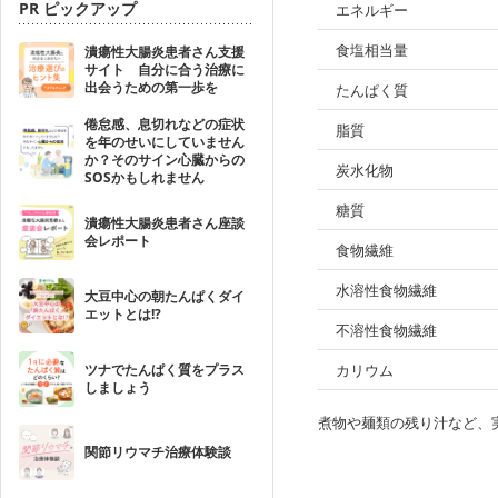
PR ピックアップ
エネルギー
食塩相当量
潰瘍性大腸炎患者さん支援
サイト 自分に合う治療に
出会うための第一歩を
たんぱく質
倦怠感、息切れなどの症状
脂質
を年のせいにしていません
か？そのサイン心臓からの
炭水化物
SOSかもしれません
糖質
潰瘍性大腸炎患者さん座談
会レポート
食物繊維
水溶性食物繊維
大豆中心の朝たんぱくダイ
エットとは!?
不溶性食物繊維
ツナでたんぱく質をプラス
カリウム
しましょう
煮物や麺類の残り汁など、
関節リウマチ治療体験談