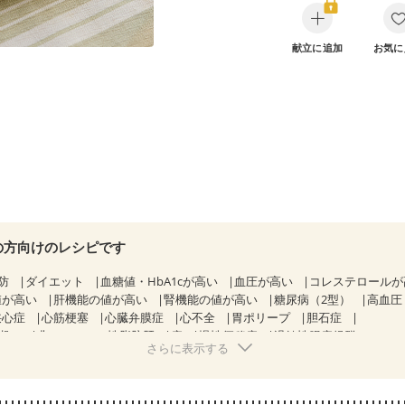
献立に追加
お気に
の方向けのレシピです
防
ダイエット
血糖値・HbA1cが高い
血圧が高い
コレステロール
値が高い
肝機能の値が高い
腎機能の値が高い
糖尿病（2型）
高血圧
狭心症
心筋梗塞
心臓弁膜症
心不全
胃ポリープ
胆石症
期）
非アルコール性脂肪肝
痔
慢性便秘症
過敏性腸症候群（IBS）
さらに表示する
糖尿病性腎症（第１期）
糖尿病性腎症（第２期）
糖尿病性腎症（第３期
KD（ステージ２）
CKD（ステージ３a）
乳がん（抗がん剤治療中）
）
乳がん（放射線治療中）
乳がん治療を終えた方・経過観察中の方な