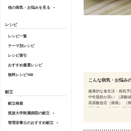
他の病気・お悩みを見る
レシピ
レシピ一覧
テーマ別レシピ
レシピ索引
おすすめ厳選レシピ
無料レシピ100
こんな病気・お悩み
健康的な食生活・病気予
献立
中性脂肪が高い
尿酸
高尿酸血症（痛風）
献立検索
慢性膵炎（移行期・寛解
筑波大学附属病院の献立
睡眠時無呼吸症候群
CKD（ステージ１）
C
管理栄養士のおすすめ献立
乳がん（ホルモン療法中