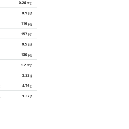
0.26
mg
0.1
µg
116
µg
157
µg
0.5
µg
130
µg
1.2
mg
2.22
g
酸
4.76
g
酸
1.37
g