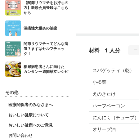
【関節リウマチをお持ちの
方】新規会員登録はこちら
から
潰瘍性大腸炎の治療
関節リウマチってどんな病
気？まずはセルフチェッ
材料
1 人分
ク！
糖尿病患者さんに向けた
スパゲッティ（乾）
カンタン一週間献立レシピ
小松菜
その他
えのきたけ
医療関係者のみなさまへ
ハーフベーコン
おいしい健康について
にんにく（チューブ）
おいしい健康へのご意見
オリーブ油
お問い合わせ