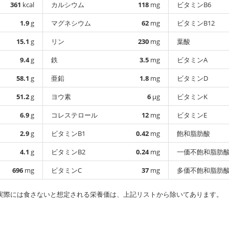
361
kcal
カルシウム
118
mg
ビタミンB6
1.9
g
マグネシウム
62
mg
ビタミンB12
15.1
g
リン
230
mg
葉酸
9.4
g
鉄
3.5
mg
ビタミンA
58.1
g
亜鉛
1.8
mg
ビタミンD
51.2
g
ヨウ素
6
µg
ビタミンK
6.9
g
コレステロール
12
mg
ビタミンE
2.9
g
ビタミンB1
0.42
mg
飽和脂肪酸
4.1
g
ビタミンB2
0.24
mg
一価不飽和脂肪
696
mg
ビタミンC
37
mg
多価不飽和脂肪
実際には食さないと想定される栄養価は、上記リストから除いてあります。