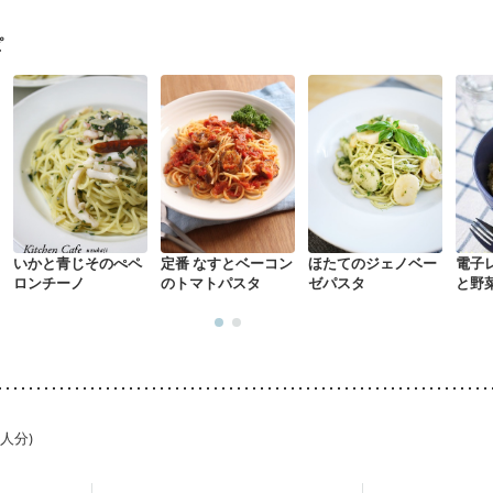
になる（初期）
妊婦健診・血圧が気になる（初期）
なる（初期）
妊娠高血圧(中期)
妊娠糖尿病(初期)
産後（母乳）
産
ピ
骨粗しょう症
関節リウマチ
乾癬
フレイル（年齢に合わせた体作り
荒れ
妊活中
更年期
いかと青じそのぺペ
定番 なすとベーコン
ほたてのジェノベー
電子
ロンチーノ
のトマトパスタ
ゼパスタ
と野
クス
1人分)