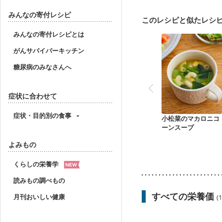
妊婦健診・体重増加が気
妊婦健診・血糖値が気に
みんなの寄付レシピ
このレシピと似たレシ
産後（ミルク）
骨折
貧血対策
ニキビ・肌
みんなの寄付レシピとは
がんサバイバーキッチン
糖尿病のみなさんへ
症状に合わせて
症状・目的別の食事
小松菜のマカロニコ
ーンスープ
よみもの
くらしの栄養学
読みもの調べもの
すべての栄養価
月刊おいしい健康
(