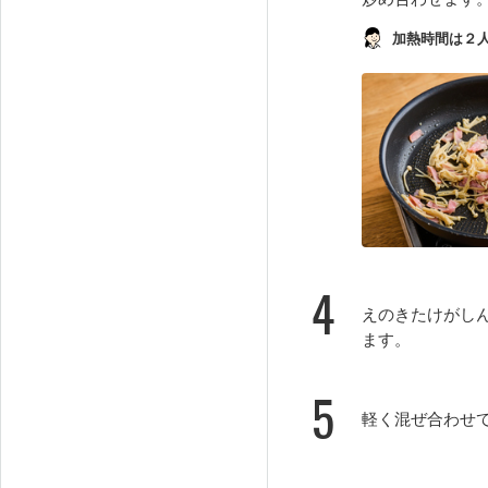
加熱時間は２
4
えのきたけがし
ます。
5
軽く混ぜ合わせ