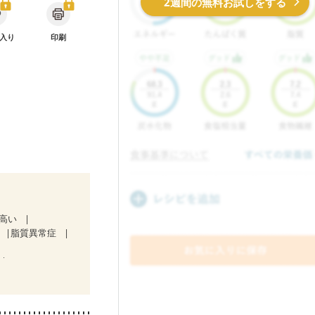
2週間の無料お試しをする
入り
印刷
が高い
脂質異常症
）
ど
妊娠中(初期)