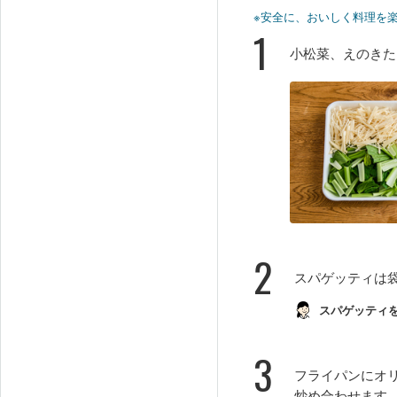
※安全に、おいしく料理を
1
小松菜、えのきた
2
スパゲッティは
スパゲッティ
3
フライパンにオ
炒め合わせます