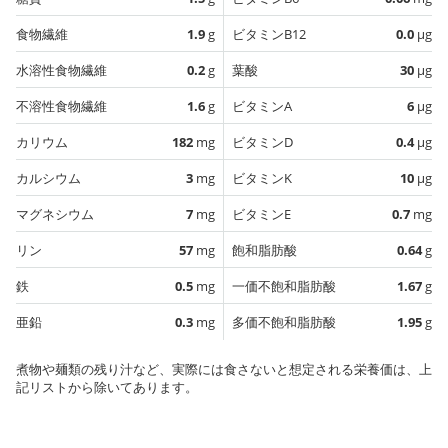
食物繊維
1.9
g
ビタミンB12
0.0
µg
水溶性食物繊維
0.2
g
葉酸
30
µg
不溶性食物繊維
1.6
g
ビタミンA
6
µg
カリウム
182
mg
ビタミンD
0.4
µg
カルシウム
3
mg
ビタミンK
10
µg
マグネシウム
7
mg
ビタミンE
0.7
mg
リン
57
mg
飽和脂肪酸
0.64
g
鉄
0.5
mg
一価不飽和脂肪酸
1.67
g
亜鉛
0.3
mg
多価不飽和脂肪酸
1.95
g
煮物や麺類の残り汁など、実際には食さないと想定される栄養価は、上
記リストから除いてあります。