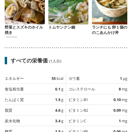
野菜とスズキのホイル
トムヤンクン鍋
ランチにも 卵１個のき
焼き
のこあんかけ丼
すべての栄養価
(1人分)
エネルギー
55
kcal
ヨウ素
1
µg
食塩相当量
0.1
g
コレステロール
8
mg
たんぱく質
1.5
g
ビタミンB1
0.10
mg
脂質
4.6
g
ビタミンB2
0.09
mg
炭水化物
3.4
g
ビタミンC
1
mg
糖質
1.5
g
ビタミンB6
0.06
mg