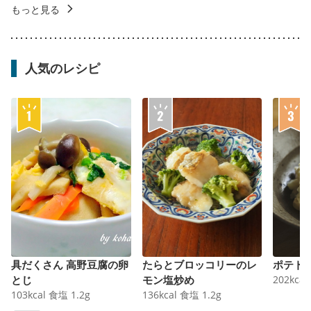
もっと見る
人気のレシピ
具だくさん 高野豆腐の卵
たらとブロッコリーのレ
ポテト
とじ
モン塩炒め
202
kcal
103
kcal
食塩
1.2
g
136
kcal
食塩
1.2
g