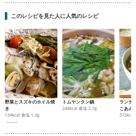
このレシピを見た人に人気のレシピ
野菜とスズキのホイル焼
トムヤンクン鍋
ランチ
き
244
kcal
食塩
2.7
g
こあん
134
kcal
食塩
1.3
g
372
kcal