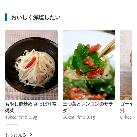
おいしく減塩したい
もやし酢炒め さっぱり常
三つ葉とレンコンのサラ
ゴーヤ
備菜
ダ
汁
49
kcal
食塩
0.0
g
66
kcal
食塩
0.1
g
61
kcal
もっと見る