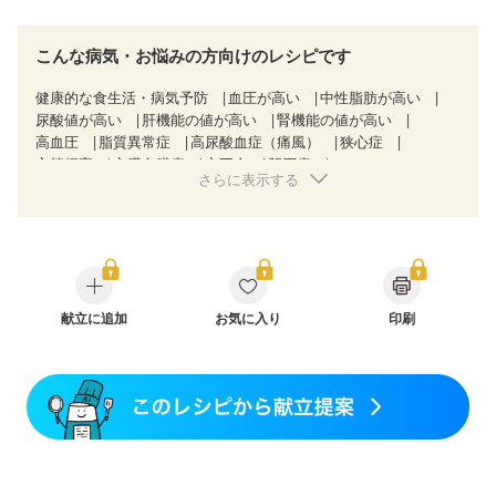
こんな病気・お悩みの方向けのレシピです
健康的な食生活・病気予防
血圧が高い
中性脂肪が高い
尿酸値が高い
肝機能の値が高い
腎機能の値が高い
高血圧
脂質異常症
高尿酸血症（痛風）
狭心症
心筋梗塞
心臓弁膜症
心不全
胆石症
さらに表示する
非アルコール性脂肪肝
慢性便秘症
過敏性腸症候群（IBS）
睡眠時無呼吸症候群
糖尿病性腎症（第１期）
糖尿病性腎症（第２期）
糖尿病性腎症（第３期）
CKD（ステージ１）
CKD（ステージ２）
CKD（ステージ３a）
CKD（ステージ３b）
透析
乳がん（抗がん剤治療中）
乳がん（ホルモン療法中）
献立に追加
お気に入り
乳がん（放射線治療中）
印刷
乳がん治療を終えた方・経過観察中の方など
妊娠中(初期)
妊婦健診・体重増加が気になる（初期）
妊婦健診・血圧が気になる（初期）
妊婦健診・血糖値が気になる（初期）
妊娠高血圧(中期)
妊娠糖尿病(初期)
産後（母乳）
産後（混合栄養）
産後（ミルク）
骨折
骨粗しょう症
関節リウマチ
乾癬
フレイル（年齢に合わせた体作り）
低栄養予防