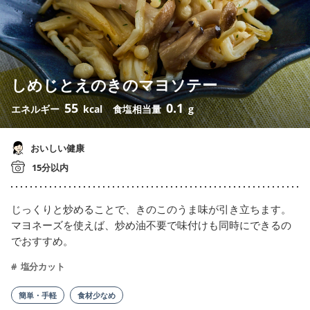
しめじとえのきのマヨソテー
55
0.1
エネルギー
kcal
食塩相当量
g
おいしい健康
15分以内
じっくりと炒めることで、きのこのうま味が引き立ちます。
マヨネーズを使えば、炒め油不要で味付けも同時にできるの
でおすすめ。
塩分カット
簡単・手軽
食材少なめ