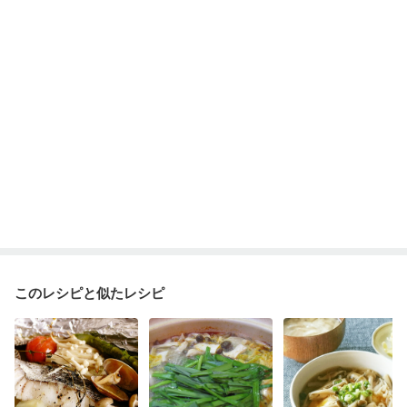
貧血対策
ニキビ・肌荒れ
妊活中
更年期
このレシピと似たレシピ