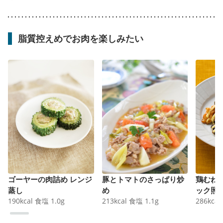
脂質控えめでお肉を楽しみたい
ゴーヤーの肉詰め レンジ
豚とトマトのさっぱり炒
鶏むね
蒸し
め
ック照
190
kcal
食塩
1.0
g
213
kcal
食塩
1.1
g
286
kcal