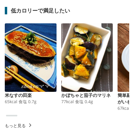
低カロリーで満足したい
米なすの田楽
かぼちゃと茄子のマリネ
簡単副
65
kcal
食塩
0.7
g
77
kcal
食塩
0.4
g
がいも
67
kcal
もっと見る