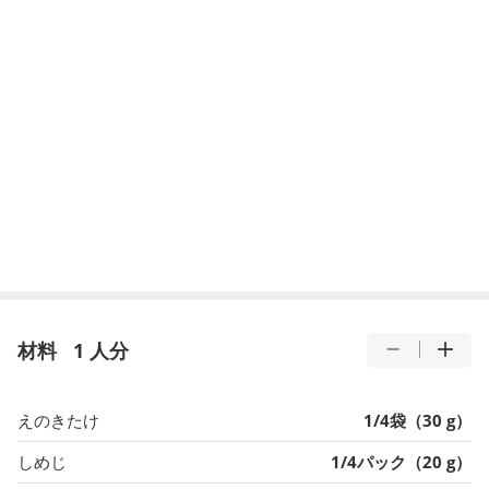
材料
1 人分
えのきたけ
1/4袋（30 g）
しめじ
1/4パック（20 g）