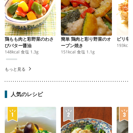
鶏もも肉と彩野菜のわさ
簡単 鶏肉と彩り野菜のオ
ピリ辛
びバター醤油
ーブン焼き
193
kcal
148
kcal
食塩
1.3
g
151
kcal
食塩
1.1
g
もっと見る
人気のレシピ