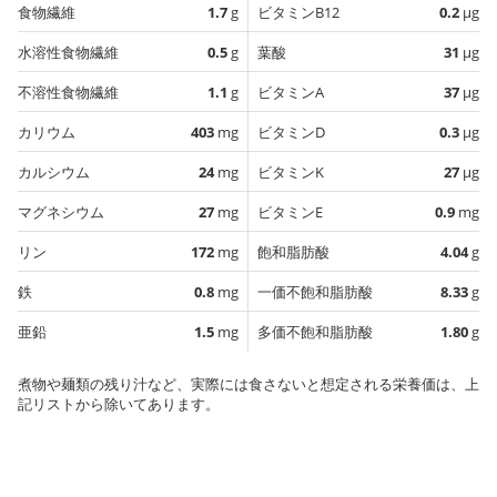
食物繊維
1.7
g
ビタミンB12
0.2
µg
水溶性食物繊維
0.5
g
葉酸
31
µg
不溶性食物繊維
1.1
g
ビタミンA
37
µg
カリウム
403
mg
ビタミンD
0.3
µg
カルシウム
24
mg
ビタミンK
27
µg
マグネシウム
27
mg
ビタミンE
0.9
mg
リン
172
mg
飽和脂肪酸
4.04
g
鉄
0.8
mg
一価不飽和脂肪酸
8.33
g
亜鉛
1.5
mg
多価不飽和脂肪酸
1.80
g
煮物や麺類の残り汁など、実際には食さないと想定される栄養価は、上
記リストから除いてあります。