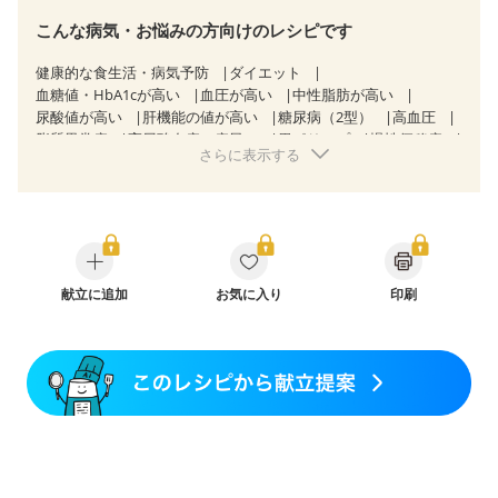
こんな病気・お悩みの方向けのレシピです
健康的な食生活・病気予防
ダイエット
血糖値・HbA1cが高い
血圧が高い
中性脂肪が高い
尿酸値が高い
肝機能の値が高い
糖尿病（2型）
高血圧
脂質異常症
高尿酸血症（痛風）
胃ポリープ
慢性便秘症
さらに表示する
過敏性腸症候群（IBS）
睡眠時無呼吸症候群
糖尿病性腎症（第３期）
CKD（ステージ１）
CKD（ステージ３a）
CKD（ステージ３b）
透析
乳がん（抗がん剤治療中）
乳がん（ホルモン療法中）
乳がん（放射線治療中）
乳がん治療を終えた方・経過観察中の方など
飲み込みにくい
献立に追加
食欲がない
お気に入り
消化不良
妊娠中(初期)
印刷
妊婦健診・体重増加が気になる（初期）
妊婦健診・血圧が気になる（初期）
妊婦健診・血糖値が気になる（初期）
妊娠高血圧(中期)
妊娠糖尿病(初期)
産後（母乳）
産後（混合栄養）
産後（ミルク）
骨折
骨粗しょう症
関節リウマチ
乾癬
フレイル（年齢に合わせた体作り）
低栄養予防
貧血対策
ニキビ・肌荒れ
妊活中
更年期