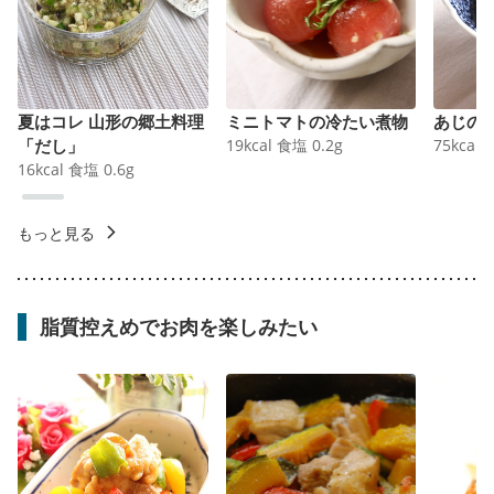
夏はコレ 山形の郷土料理
ミニトマトの冷たい煮物
あじの
「だし」
19
kcal
食塩
0.2
g
75
kcal
16
kcal
食塩
0.6
g
もっと見る
脂質控えめでお肉を楽しみたい