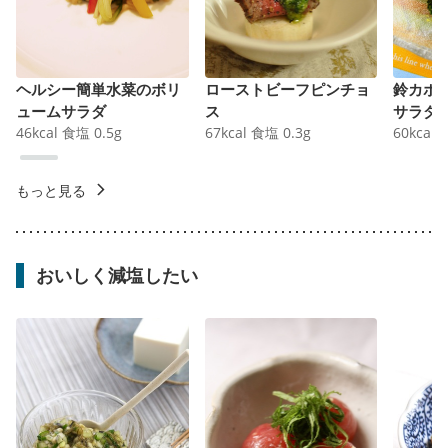
ヘルシー簡単水菜のボリ
ローストビーフピンチョ
鈴カボ
ュームサラダ
ス
サラダ
46
kcal
食塩
0.5
g
67
kcal
食塩
0.3
g
60
kcal
もっと見る
おいしく減塩したい