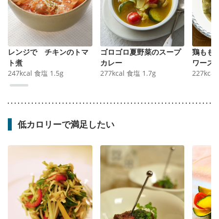
レンジで チキンのトマ
ゴロゴロ夏野菜のスープ
鶏もも
ト煮
カレー
ワース
247
kcal
食塩
1.5
g
277
kcal
食塩
1.7
g
227
kcal
低カロリーで満足したい