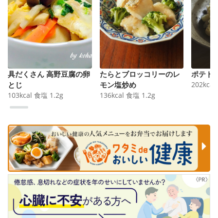
具だくさん 高野豆腐の卵
たらとブロッコリーのレ
ポテト
とじ
モン塩炒め
202
kcal
103
kcal
食塩
1.2
g
136
kcal
食塩
1.2
g