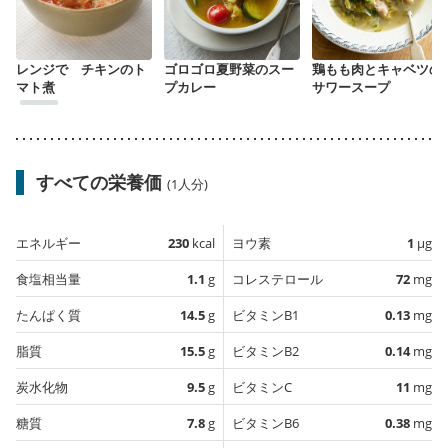
レンジで チキンのト
ゴロゴロ夏野菜のスー
鶏もも肉とキャベツの
マト煮
プカレー
サワースープ
すべての栄養価
(1人分)
エネルギー
230
kcal
ヨウ素
1
µg
食塩相当量
1.1
g
コレステロール
72
mg
たんぱく質
14.5
g
ビタミンB1
0.13
mg
脂質
15.5
g
ビタミンB2
0.14
mg
炭水化物
9.5
g
ビタミンC
11
mg
糖質
7.8
g
ビタミンB6
0.38
mg