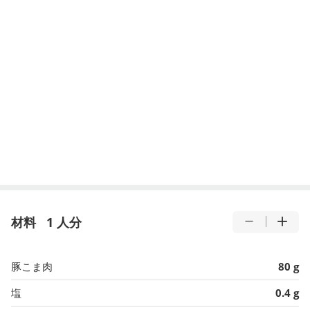
材料
1 人分
豚こま肉
80 g
塩
0.4 g