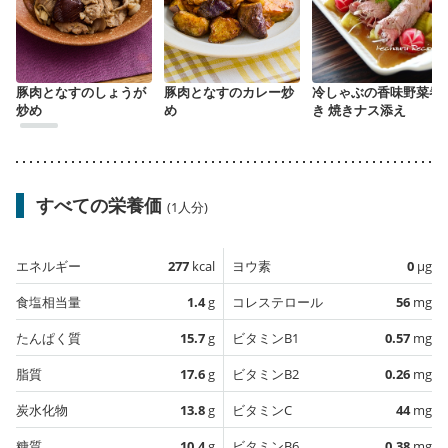
豚肉となすのしょうが
豚肉となすのカレー炒
冷しゃぶの香味野菜巻
炒め
め
き 焼きナス添え
すべての栄養価
(1人分)
エネルギー
277
kcal
ヨウ素
0
µg
食塩相当量
1.4
g
コレステロール
56
mg
たんぱく質
15.7
g
ビタミンB1
0.57
mg
脂質
17.6
g
ビタミンB2
0.26
mg
炭水化物
13.8
g
ビタミンC
44
mg
糖質
10.4
g
ビタミンB6
0.38
mg