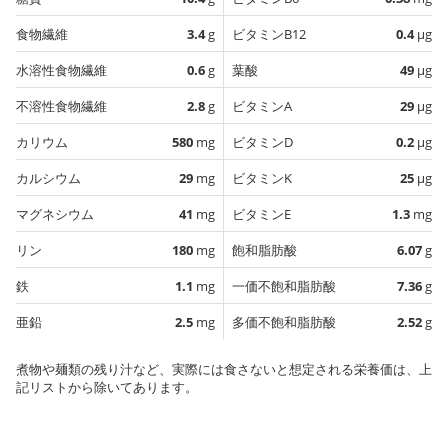
食物繊維
3.4
g
ビタミンB12
0.4
µg
水溶性食物繊維
0.6
g
葉酸
49
µg
不溶性食物繊維
2.8
g
ビタミンA
29
µg
カリウム
580
mg
ビタミンD
0.2
µg
カルシウム
29
mg
ビタミンK
25
µg
マグネシウム
41
mg
ビタミンE
1.3
mg
リン
180
mg
飽和脂肪酸
6.07
g
鉄
1.1
mg
一価不飽和脂肪酸
7.36
g
亜鉛
2.5
mg
多価不飽和脂肪酸
2.52
g
煮物や麺類の残り汁など、実際には食さないと想定される栄養価は、上
記リストから除いてあります。