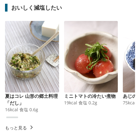
おいしく減塩したい
夏はコレ 山形の郷土料理
ミニトマトの冷たい煮物
あじの
「だし」
19
kcal
食塩
0.2
g
75
kcal
16
kcal
食塩
0.6
g
もっと見る