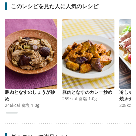
このレシピを見た人に人気のレシピ
豚肉となすのしょうが炒
豚肉となすのカレー炒め
冷しゃ
め
259
kcal
食塩
1.0
g
焼きナ
246
kcal
食塩
1.0
g
208
kcal