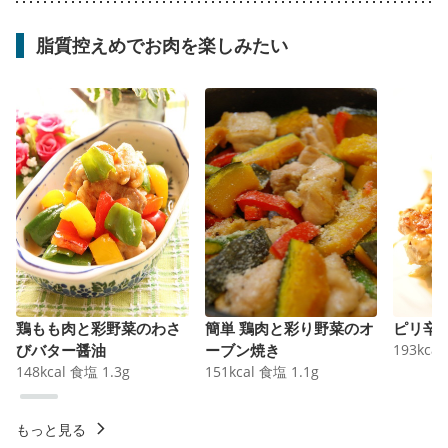
脂質控えめでお肉を楽しみたい
鶏もも肉と彩野菜のわさ
簡単 鶏肉と彩り野菜のオ
ピリ辛
びバター醤油
ーブン焼き
193
kcal
148
kcal
食塩
1.3
g
151
kcal
食塩
1.1
g
もっと見る