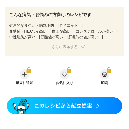
こんな病気・お悩みの方向けのレシピです
健康的な食生活・病気予防
ダイエット
血糖値・HbA1cが高い
血圧が高い
コレステロールが高い
中性脂肪が高い
尿酸値が高い
肝機能の値が高い
腎機能の値が高い
糖尿病（2型）
高血圧
脂質異常症
さらに表示する
高尿酸血症（痛風）
狭心症
心筋梗塞
心臓弁膜症
心不全
胃ポリープ
胆石症
非アルコール性脂肪肝
痔
慢性便秘症
過敏性腸症候群（IBS）
睡眠時無呼吸症候群
糖尿病性腎症（第１期）
糖尿病性腎症（第２期）
糖尿病性腎症（第３期）
CKD（ステージ１）
CKD（ステージ２）
CKD（ステージ３a）
乳がん（抗がん剤治療中）
献立に追加
お気に入り
乳がん（ホルモン療法中）
印刷
乳がん（放射線治療中）
乳がん治療を終えた方・経過観察中の方など
味の感じ方が変わった
食欲がない
妊娠中(初期)
妊婦健診・体重増加が気になる（初期）
妊婦健診・血圧が気になる（初期）
妊婦健診・血糖値が気になる（初期）
妊娠高血圧(中期)
妊娠糖尿病(初期)
産後（母乳）
産後（混合栄養）