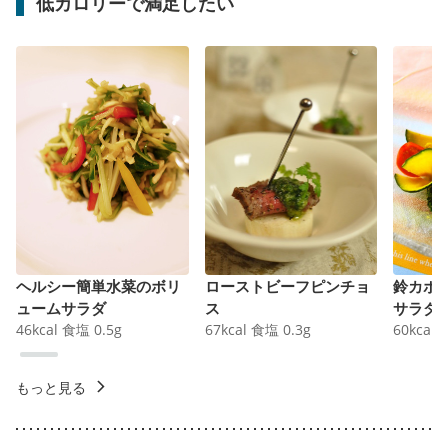
低カロリーで満足したい
ヘルシー簡単水菜のボリ
ローストビーフピンチョ
鈴カボ
ュームサラダ
ス
サラダ
46
kcal
食塩
0.5
g
67
kcal
食塩
0.3
g
60
kcal
もっと見る