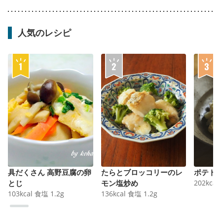
人気のレシピ
具だくさん 高野豆腐の卵
たらとブロッコリーのレ
ポテト
とじ
モン塩炒め
202
kcal
103
kcal
食塩
1.2
g
136
kcal
食塩
1.2
g