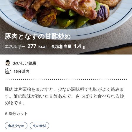
豚肉となすの甘酢炒め
277
1.4
エネルギー
kcal
食塩相当量
g
おいしい健康
15分以内
豚肉は片栗粉をまぶすと、少ない調味料でも味がよく絡みま
す。酢の酸味が効いた甘酢あんで、さっぱりと食べられる炒
め物です。
塩分カット
食材少なめ
旬の食材