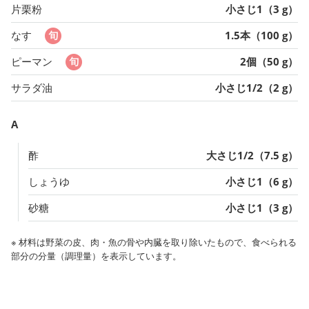
片栗粉
小さじ1（3 g）
なす
1.5本（100 g）
ピーマン
2個（50 g）
サラダ油
小さじ1/2（2 g）
A
酢
大さじ1/2（7.5 g）
しょうゆ
小さじ1（6 g）
砂糖
小さじ1（3 g）
※ 材料は野菜の皮、肉・魚の骨や内臓を取り除いたもので、食べられる
部分の分量（調理量）を表示しています。