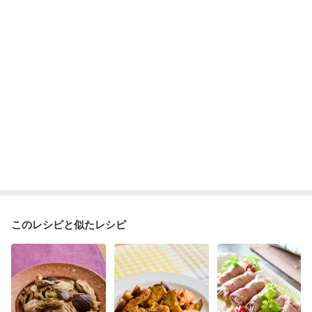
産後（ミルク）
骨折
骨粗しょう症
関節リウマチ
乾癬
フレイル（年齢に合わせた体作り）
低栄養予防
貧血対策
ニキビ・肌荒れ
妊活中
更年期
このレシピと似たレシピ