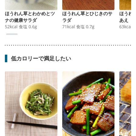
ほうれん草とわかめとツ
ほうれん草とひじきのサ
ほうれ
ナの健康サラダ
ラダ
あえ
52
kcal
食塩
0.6
g
71
kcal
食塩
0.7
g
63
kcal
低カロリーで満足したい