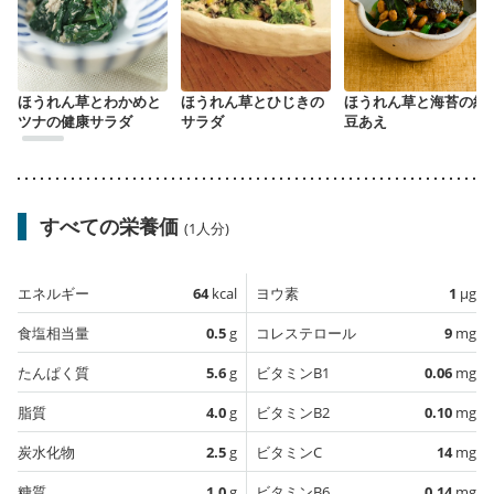
ほうれん草とわかめと
ほうれん草とひじきの
ほうれん草と海苔の納
ツナの健康サラダ
サラダ
豆あえ
すべての栄養価
(1人分)
エネルギー
64
kcal
ヨウ素
1
µg
食塩相当量
0.5
g
コレステロール
9
mg
たんぱく質
5.6
g
ビタミンB1
0.06
mg
脂質
4.0
g
ビタミンB2
0.10
mg
炭水化物
2.5
g
ビタミンC
14
mg
糖質
1.0
g
ビタミンB6
0.14
mg