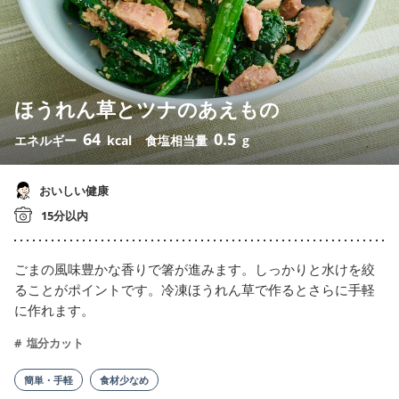
ほうれん草とツナのあえもの
64
0.5
エネルギー
kcal
食塩相当量
g
おいしい健康
15分以内
ごまの風味豊かな香りで箸が進みます。しっかりと水けを絞
ることがポイントです。冷凍ほうれん草で作るとさらに手軽
に作れます。
塩分カット
簡単・手軽
食材少なめ