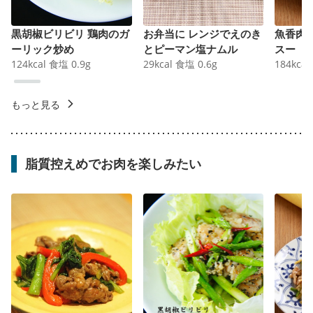
黒胡椒ビリビリ 鶏肉のガ
お弁当に レンジでえのき
魚香肉
ーリック炒め
とピーマン塩ナムル
スー
124
kcal
食塩
0.9
g
29
kcal
食塩
0.6
g
184
kcal
もっと見る
脂質控えめでお肉を楽しみたい