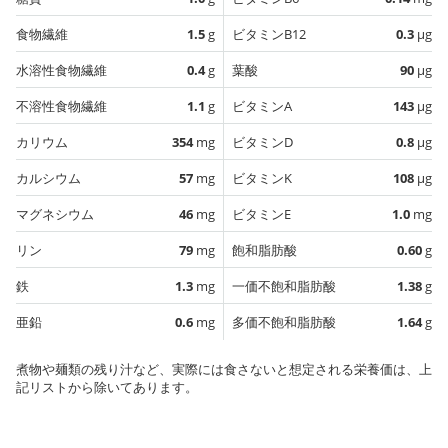
食物繊維
1.5
g
ビタミンB12
0.3
µg
水溶性食物繊維
0.4
g
葉酸
90
µg
不溶性食物繊維
1.1
g
ビタミンA
143
µg
カリウム
354
mg
ビタミンD
0.8
µg
カルシウム
57
mg
ビタミンK
108
µg
マグネシウム
46
mg
ビタミンE
1.0
mg
リン
79
mg
飽和脂肪酸
0.60
g
鉄
1.3
mg
一価不飽和脂肪酸
1.38
g
亜鉛
0.6
mg
多価不飽和脂肪酸
1.64
g
煮物や麺類の残り汁など、実際には食さないと想定される栄養価は、上
記リストから除いてあります。