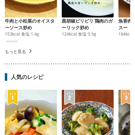
牛肉と小松菜のオイスタ
黒胡椒ビリビリ 鶏肉のガ
魚香肉
ーソース炒め
ーリック炒め
スー
153
kcal
食塩
1.4
g
124
kcal
食塩
0.9
g
184
kcal
もっと見る
人気のレシピ