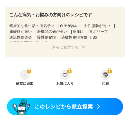
こんな病気・お悩みの方向けのレシピです
健康的な食生活・病気予防
血圧が高い
中性脂肪が高い
尿酸値が高い
肝機能の値が高い
高血圧
胃ポリープ
逆流性食道炎
慢性便秘症
過敏性腸症候群（IBS）
糖尿病性腎症（第３期）
CKD（ステージ１）
さらに表示する
乳がん（抗がん剤治療中）
乳がん（ホルモン療法中）
乳がん（放射線治療中）
乳がん治療を終えた方・経過観察中の方など
妊娠中(初期)
妊婦健診・体重増加が気になる（初期）
妊婦健診・血圧が気になる（初期）
妊婦健診・血糖値が気になる（初期）
妊娠高血圧(中期)
妊娠糖尿病(初期)
献立に追加
産後（母乳）
お気に入り
産後（混合栄養）
印刷
産後（ミルク）
骨粗しょう症
関節リウマチ
フレイル（年齢に合わせた体作り）
低栄養予防
貧血対策
ニキビ・肌荒れ
妊活中
更年期