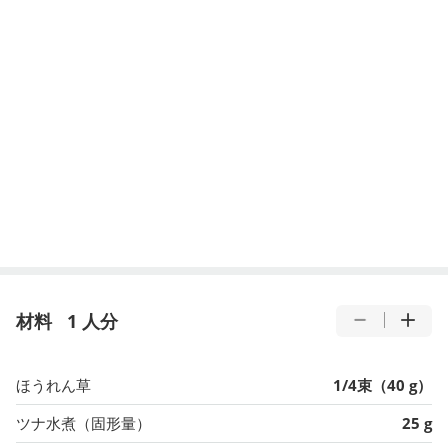
材料
1 人分
ほうれん草
1/4束（40 g）
ツナ水煮（固形量）
25 g