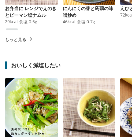
お弁当に レンジでえのき
にんにくの芽と蒟蒻の味
えびと
とピーマン塩ナムル
噌炒め
72
kcal
29
kcal
食塩
0.6
g
46
kcal
食塩
0.7
g
もっと見る
おいしく減塩したい