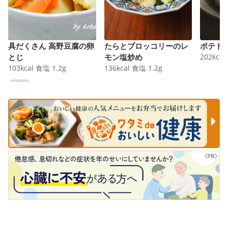
具だくさん 高野豆腐の卵
たらとブロッコリーのレ
ポテト
とじ
モン塩炒め
202
kcal
103
kcal
食塩
1.2
g
136
kcal
食塩
1.2
g