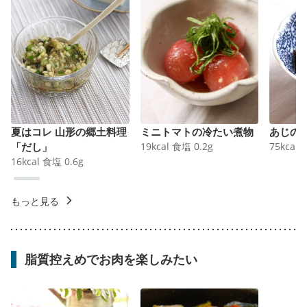
夏はコレ 山形の郷土料理
ミニトマトの冷たい煮物
あじの
「だし」
19
kcal
食塩
0.2
g
75
kcal
16
kcal
食塩
0.6
g
もっと見る
脂質控えめでお肉を楽しみたい