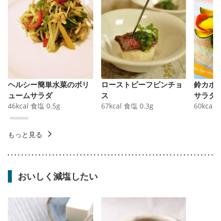
ヘルシー簡単水菜のボリ
ローストビーフピンチョ
鈴カボ
ュームサラダ
ス
サラダ
46
kcal
食塩
0.5
g
67
kcal
食塩
0.3
g
60
kcal
もっと見る
おいしく減塩したい