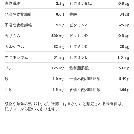
食物繊維
2.5
g
ビタミンB12
0.3
µg
水溶性食物繊維
0.6
g
葉酸
34
µg
不溶性食物繊維
1.9
g
ビタミンA
525
µg
カリウム
500
mg
ビタミンD
0.3
µg
カルシウム
32
mg
ビタミンK
28
µg
マグネシウム
31
mg
ビタミンE
1.0
mg
リン
175
mg
飽和脂肪酸
5.62
g
鉄
1.0
mg
一価不飽和脂肪酸
6.19
g
亜鉛
1.5
mg
多価不飽和脂肪酸
1.94
g
煮物や麺類の残り汁など、実際には食さないと想定される栄養価は、上
記リストから除いてあります。