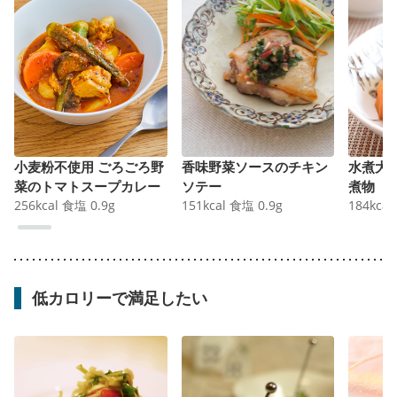
小麦粉不使用 ごろごろ野
香味野菜ソースのチキン
水煮大
菜のトマトスープカレー
ソテー
煮物
256
kcal
食塩
0.9
g
151
kcal
食塩
0.9
g
184
kcal
低カロリーで満足したい