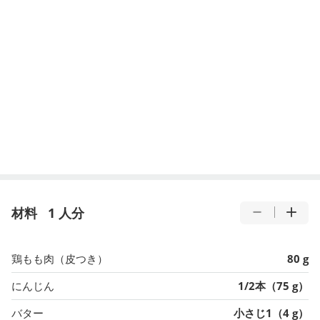
材料
1 人分
鶏もも肉（皮つき）
80 g
にんじん
1/2本（75 g）
バター
小さじ1（4 g）