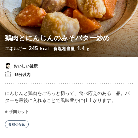
鶏肉とにんじんのみそバター炒め
245
1.4
エネルギー
kcal
食塩相当量
g
おいしい健康
15分以内
にんじんと鶏肉をごろっと切って、食べ応えのある一品。バ
ターを最後に入れることで風味豊かに仕上がります。
手間カット
食材少なめ