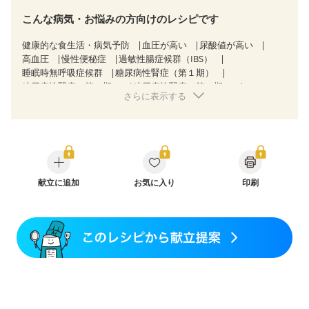
こんな病気・お悩みの方向けのレシピです
健康的な食生活・病気予防
血圧が高い
尿酸値が高い
高血圧
慢性便秘症
過敏性腸症候群（IBS）
睡眠時無呼吸症候群
糖尿病性腎症（第１期）
糖尿病性腎症（第２期）
糖尿病性腎症（第３期）
さらに表示する
CKD（ステージ３a）
乳がん（抗がん剤治療中）
乳がん（ホルモン療法中）
乳がん（放射線治療中）
乳がん治療を終えた方・経過観察中の方など
食欲がない
産後（母乳）
産後（混合栄養）
産後（ミルク）
骨折
骨粗しょう症
関節リウマチ
乾癬
フレイル（年齢に合わせた体作り）
低栄養予防
貧血対策
ニキビ・肌荒れ
献立に追加
妊活中
お気に入り
更年期
印刷