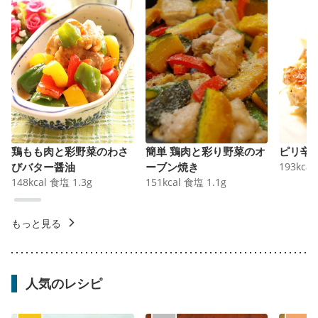
鶏もも肉と彩野菜のわさ
簡単 鶏肉と彩り野菜のオ
ピリ辛
びバター醤油
ーブン焼き
193
kcal
148
kcal
食塩
1.3
g
151
kcal
食塩
1.1
g
もっと見る
人気のレシピ