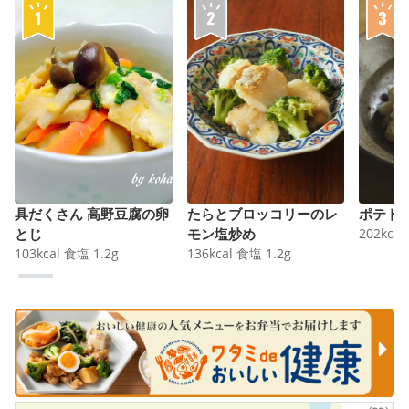
具だくさん 高野豆腐の卵
たらとブロッコリーのレ
ポテト
とじ
モン塩炒め
202
kcal
103
kcal
食塩
1.2
g
136
kcal
食塩
1.2
g