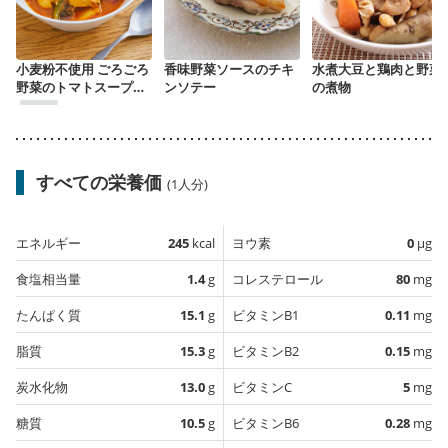
小麦粉不使用 ごろごろ
香味野菜ソースのチキ
水煮大豆と鶏肉と野菜
野菜のトマトスープカ
ンソテー
の煮物
レー
すべての栄養価
(1人分)
エネルギー
245
kcal
ヨウ素
0
µg
食塩相当量
1.4
g
コレステロール
80
mg
たんぱく質
15.1
g
ビタミンB1
0.11
mg
脂質
15.3
g
ビタミンB2
0.15
mg
炭水化物
13.0
g
ビタミンC
5
mg
糖質
10.5
g
ビタミンB6
0.28
mg