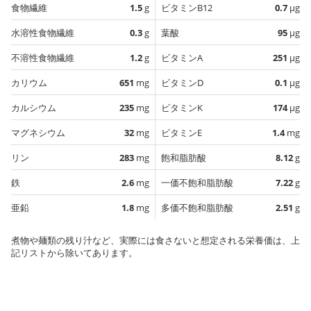
食物繊維
1.5
g
ビタミンB12
0.7
µg
水溶性食物繊維
0.3
g
葉酸
95
µg
不溶性食物繊維
1.2
g
ビタミンA
251
µg
カリウム
651
mg
ビタミンD
0.1
µg
カルシウム
235
mg
ビタミンK
174
µg
マグネシウム
32
mg
ビタミンE
1.4
mg
リン
283
mg
飽和脂肪酸
8.12
g
鉄
2.6
mg
一価不飽和脂肪酸
7.22
g
亜鉛
1.8
mg
多価不飽和脂肪酸
2.51
g
煮物や麺類の残り汁など、実際には食さないと想定される栄養価は、上
記リストから除いてあります。