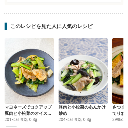
このレシピを見た人に人気のレシピ
マヨネーズでコクアップ
豚肉と小松菜のあんかけ
さつま
豚肉と小松菜のオイスタ
炒め
てり炒
ー炒め
201
kcal
食塩
0.8
g
204
kcal
食塩
0.8
g
299
kcal