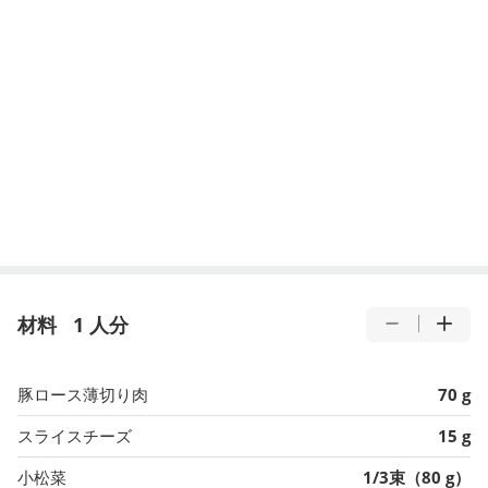
材料
1 人分
豚ロース薄切り肉
70 g
スライスチーズ
15 g
小松菜
1/3束（80 g）