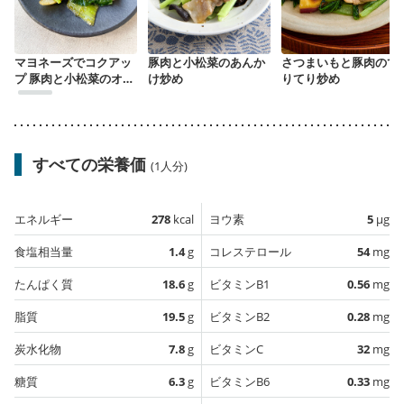
マヨネーズでコクアッ
豚肉と小松菜のあんか
さつまいもと豚肉のて
プ 豚肉と小松菜のオイ
け炒め
りてり炒め
スター炒め
すべての栄養価
(1人分)
エネルギー
278
kcal
ヨウ素
5
µg
食塩相当量
1.4
g
コレステロール
54
mg
たんぱく質
18.6
g
ビタミンB1
0.56
mg
脂質
19.5
g
ビタミンB2
0.28
mg
炭水化物
7.8
g
ビタミンC
32
mg
糖質
6.3
g
ビタミンB6
0.33
mg