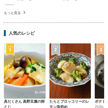
もっと見る
人気のレシピ
具だくさん 高野豆腐の卵
たらとブロッコリーのレ
ポテト
とじ
モン塩炒め
202
kcal