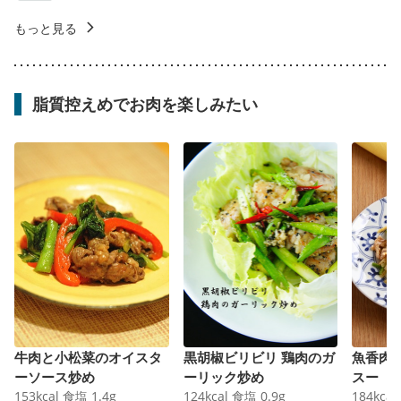
もっと見る
脂質控えめでお肉を楽しみたい
牛肉と小松菜のオイスタ
黒胡椒ビリビリ 鶏肉のガ
魚香肉
ーソース炒め
ーリック炒め
スー
153
kcal
食塩
1.4
g
124
kcal
食塩
0.9
g
184
kcal