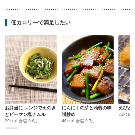
低カロリーで満足したい
お弁当に レンジでえのき
にんにくの芽と蒟蒻の味
えびと
とピーマン塩ナムル
噌炒め
72
kcal
29
kcal
食塩
0.6
g
46
kcal
食塩
0.7
g