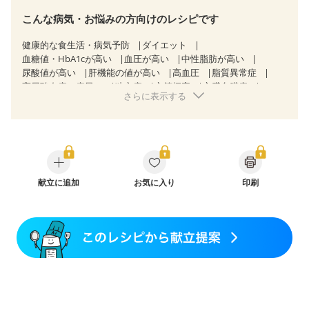
こんな病気・お悩みの方向けのレシピです
健康的な食生活・病気予防
ダイエット
血糖値・HbA1cが高い
血圧が高い
中性脂肪が高い
尿酸値が高い
肝機能の値が高い
高血圧
脂質異常症
高尿酸血症（痛風）
狭心症
心筋梗塞
心臓弁膜症
さらに表示する
心不全
慢性便秘症
過敏性腸症候群（IBS）
糖尿病性腎症（第３期）
乳がん（抗がん剤治療中）
乳がん（ホルモン療法中）
乳がん（放射線治療中）
乳がん治療を終えた方・経過観察中の方など
飲み込みにくい
妊娠中(初期)
妊婦健診・体重増加が気になる（初期）
妊婦健診・血圧が気になる（初期）
献立に追加
お気に入り
印刷
妊婦健診・血糖値が気になる（初期）
妊娠高血圧(中期)
妊娠糖尿病(初期)
産後（母乳）
産後（混合栄養）
産後（ミルク）
骨折
骨粗しょう症
関節リウマチ
フレイル（年齢に合わせた体作り）
低栄養予防
貧血対策
ニキビ・肌荒れ
妊活中
更年期