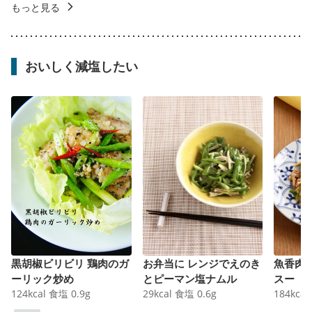
もっと見る
おいしく減塩したい
黒胡椒ビリビリ 鶏肉のガ
お弁当に レンジでえのき
魚香肉
ーリック炒め
とピーマン塩ナムル
スー
124
kcal
食塩
0.9
g
29
kcal
食塩
0.6
g
184
kcal