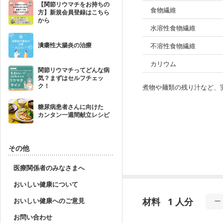
【関節リウマチをお持ちの
食物繊維
方】新規会員登録はこちら
から
水溶性食物繊維
潰瘍性大腸炎の治療
不溶性食物繊維
カリウム
関節リウマチってどんな病
気？まずはセルフチェッ
ク！
煮物や麺類の残り汁など、
糖尿病患者さんに向けた
カンタン一週間献立レシピ
その他
医療関係者のみなさまへ
おいしい健康について
材料
1 人分
おいしい健康へのご意見
お問い合わせ