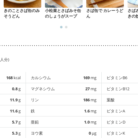
きのことさば缶のみ
小松菜とさばみそ缶
さば缶で カレーうど
さば
そうどん
のしょうがスープ
ん
きの
1人分)
168
kcal
カルシウム
169
mg
ビタミンB6
0.8
g
マグネシウム
27
mg
ビタミンB12
11.9
g
リン
186
mg
葉酸
11.6
g
鉄
1.6
mg
ビタミンA
5.7
g
亜鉛
1.0
mg
ビタミンD
5.3
g
ヨウ素
0
µg
ビタミンK