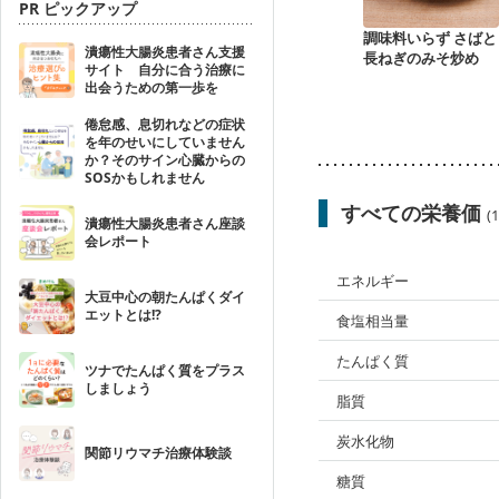
PR ピックアップ
調味料いらず さばと
潰瘍性大腸炎患者さん支援
長ねぎのみそ炒め
サイト 自分に合う治療に
出会うための第一歩を
倦怠感、息切れなどの症状
を年のせいにしていません
か？そのサイン心臓からの
SOSかもしれません
すべての栄養価
(
潰瘍性大腸炎患者さん座談
会レポート
エネルギー
大豆中心の朝たんぱくダイ
エットとは!?
食塩相当量
たんぱく質
ツナでたんぱく質をプラス
しましょう
脂質
炭水化物
関節リウマチ治療体験談
糖質