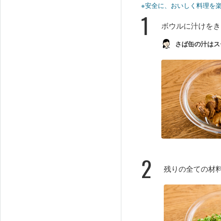
※安全に、おいしく料理を
1
ボウルに汁けをき
さば缶の汁はス
2
残りの全ての材