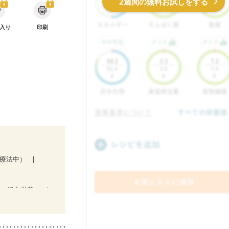
2週間の無料お試しをする
入り
印刷
ン療法中）
後（混合栄養）
防
貧血対策