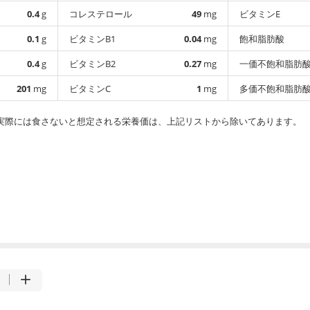
0.4
g
コレステロール
49
mg
ビタミンE
0.1
g
ビタミンB1
0.04
mg
飽和脂肪酸
0.4
g
ビタミンB2
0.27
mg
一価不飽和脂肪
201
mg
ビタミンC
1
mg
多価不飽和脂肪
実際には食さないと想定される栄養価は、上記リストから除いてあります。