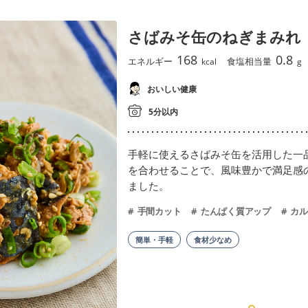
さばみそ缶のねぎまみれ
168
0.8
エネルギー
食塩相当量
kcal
g
おいしい健康
5分以内
手軽に使えるさばみそ缶を活用した一
を合わせることで、風味豊かで満足感
ました。
手間カット
たんぱく質アップ
カル
簡単・手軽
食材少なめ