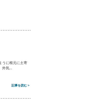
ように根元に土寄
気...
記事を読む >