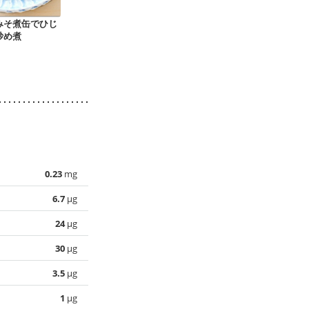
みそ煮缶でひじ
ピーマンとさばみそ
作り置きに さばと切
さばみそ缶で
炒め煮
炒め
り干し大根のごまマ
サラダ
ヨあえ
0.23
mg
6.7
µg
24
µg
30
µg
3.5
µg
1
µg