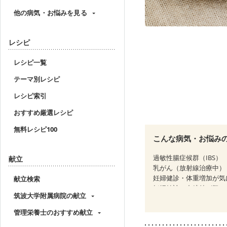
他の病気・お悩みを見る
レシピ
レシピ一覧
テーマ別レシピ
レシピ索引
おすすめ厳選レシピ
無料レシピ100
こんな病気・お悩み
過敏性腸症候群（IBS）
献立
乳がん（放射線治療中）
妊婦健診・体重増加が気
献立検索
妊婦健診・血糖値が気に
筑波大学附属病院の献立
産後（ミルク）
骨粗
ニキビ・肌荒れ
妊活
管理栄養士のおすすめ献立