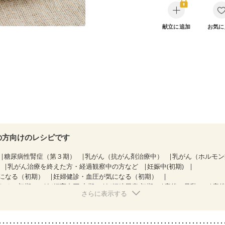
献立に追加
お気に
の方向けのレシピです
糖尿病性腎症（第３期）
乳がん（抗がん剤治療中）
乳がん（ホルモ
乳がん治療を終えた方・経過観察中の方など
妊娠中(初期)
になる（初期）
妊婦健診・血圧が気になる（初期）
なる（初期）
妊娠高血圧(中期)
妊娠糖尿病(初期)
産後（母乳）
産
さらに表示する
しょう症
関節リウマチ
フレイル（年齢に合わせた体作り）
低栄養予
中
更年期