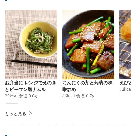
お弁当に レンジでえのき
にんにくの芽と蒟蒻の味
えびと
とピーマン塩ナムル
噌炒め
72
kcal
29
kcal
食塩
0.6
g
46
kcal
食塩
0.7
g
もっと見る