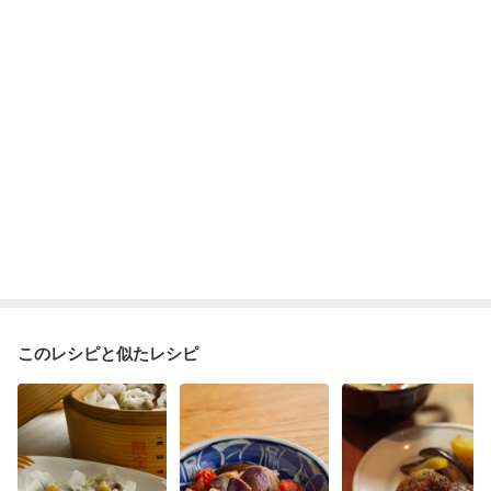
ニキビ・肌荒れ
妊活中
更年期
このレシピと似たレシピ