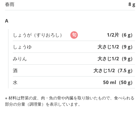
春雨
8 g
A
しょうが（すりおろし）
1/2片（6 g）
しょうゆ
大さじ1/2（9 g）
みりん
大さじ1/2（9 g）
酒
大さじ1/2（7.5 g）
水
50 ml（50 g）
※ 材料は野菜の皮、肉・魚の骨や内臓を取り除いたもので、食べられる
部分の分量（調理量）を表示しています。