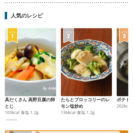
人気のレシピ
具だくさん 高野豆腐の卵
たらとブロッコリーのレ
ポテト
とじ
モン塩炒め
202
kcal
103
kcal
食塩
1.2
g
136
kcal
食塩
1.2
g