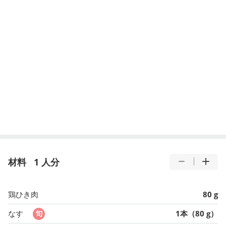
材料
1 人分
鶏ひき肉
80 g
なす
1本（80 g）