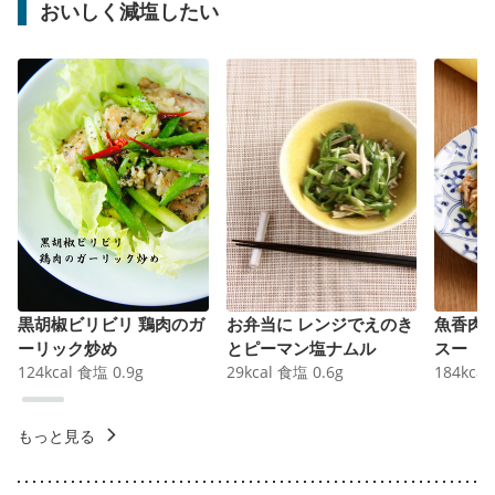
おいしく減塩したい
黒胡椒ビリビリ 鶏肉のガ
お弁当に レンジでえのき
魚香肉
ーリック炒め
とピーマン塩ナムル
スー
124
kcal
食塩
0.9
g
29
kcal
食塩
0.6
g
184
kcal
もっと見る