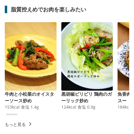
脂質控えめでお肉を楽しみたい
牛肉と小松菜のオイスタ
黒胡椒ビリビリ 鶏肉のガ
魚香肉
ーソース炒め
ーリック炒め
スー
153
kcal
食塩
1.4
g
124
kcal
食塩
0.9
g
184
kcal
もっと見る