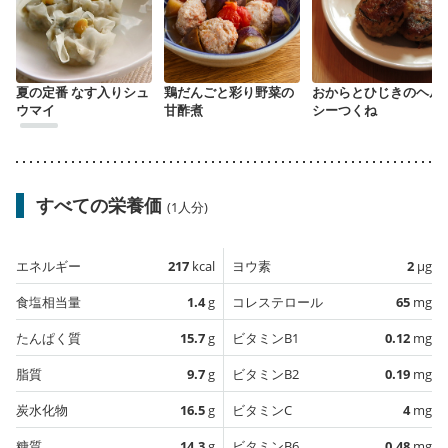
夏の定番 なす入りシュ
鶏だんごと彩り野菜の
おからとひじきのヘル
ウマイ
甘酢煮
シーつくね
すべての栄養価
(1人分)
エネルギー
217
kcal
ヨウ素
2
µg
食塩相当量
1.4
g
コレステロール
65
mg
たんぱく質
15.7
g
ビタミンB1
0.12
mg
脂質
9.7
g
ビタミンB2
0.19
mg
炭水化物
16.5
g
ビタミンC
4
mg
糖質
14.3
g
ビタミンB6
0.48
mg