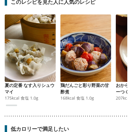
このレシピを見た人に人気のレシピ
夏の定番 なす入りシュウ
鶏だんごと彩り野菜の甘
おから
マイ
酢煮
ーつく
175
kcal
食塩
1.0
g
168
kcal
食塩
1.0
g
207
kcal
低カロリーで満足したい