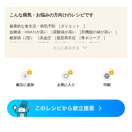
こんな病気・お悩みの方向けのレシピです
健康的な食生活・病気予防
ダイエット
血糖値・HbA1cが高い
尿酸値が高い
肝機能の値が高い
糖尿病（2型）
高血圧
脂質異常症
胃ポリープ
逆流性食道炎
胆石症
慢性膵炎（移行期・寛解期）
さらに表示する
慢性便秘症
潰瘍性大腸炎（寛解期）
過敏性腸症候群（IBS）
糖尿病性腎症（第３期）
乳がん（抗がん剤治療中）
乳がん（ホルモン療法中）
乳がん（放射線治療中）
乳がん治療を終えた方・経過観察中の方など
大腸がん治療を終えた方・経過観察中の方
大腸がん（抗がん剤治療中）
献立に追加
お気に入り
大腸がん（放射線治療中）
印刷
食欲がない
消化不良
妊娠中(初期)
妊婦健診・体重増加が気になる（初期）
妊婦健診・血圧が気になる（初期）
妊婦健診・血糖値が気になる（初期）
妊娠高血圧(中期)
妊娠糖尿病(初期)
産後（母乳）
産後（混合栄養）
産後（ミルク）
骨折
骨粗しょう症
関節リウマチ
フレイル（年齢に合わせた体作り）
低栄養予防
貧血対策