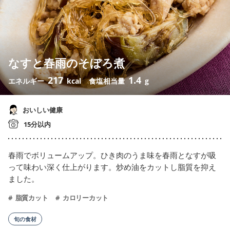
なすと春雨のそぼろ煮
217
1.4
エネルギー
kcal
食塩相当量
g
おいしい健康
15分以内
春雨でボリュームアップ。ひき肉のうま味を春雨となすが吸
って味わい深く仕上がります。炒め油をカットし脂質を抑え
ました。
脂質カット
カロリーカット
旬の食材