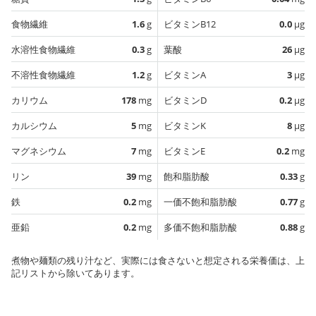
食物繊維
1.6
g
ビタミンB12
0.0
µg
水溶性食物繊維
0.3
g
葉酸
26
µg
不溶性食物繊維
1.2
g
ビタミンA
3
µg
カリウム
178
mg
ビタミンD
0.2
µg
カルシウム
5
mg
ビタミンK
8
µg
マグネシウム
7
mg
ビタミンE
0.2
mg
リン
39
mg
飽和脂肪酸
0.33
g
鉄
0.2
mg
一価不飽和脂肪酸
0.77
g
亜鉛
0.2
mg
多価不飽和脂肪酸
0.88
g
煮物や麺類の残り汁など、実際には食さないと想定される栄養価は、上
記リストから除いてあります。