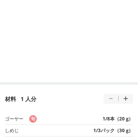
材料
1 人分
ゴーヤー
1/8本（20 g）
しめじ
1/3パック（30 g）