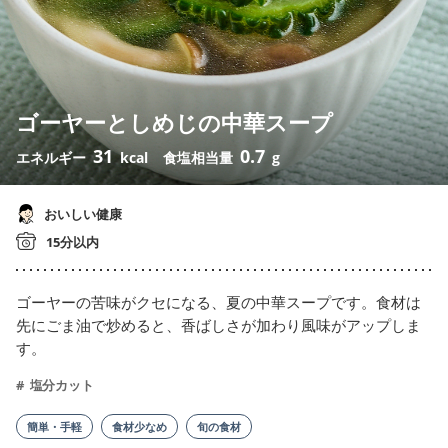
ゴーヤーとしめじの中華スープ
31
0.7
エネルギー
kcal
食塩相当量
g
おいしい健康
15分以内
ゴーヤーの苦味がクセになる、夏の中華スープです。食材は
先にごま油で炒めると、香ばしさが加わり風味がアップしま
す。
塩分カット
簡単・手軽
食材少なめ
旬の食材