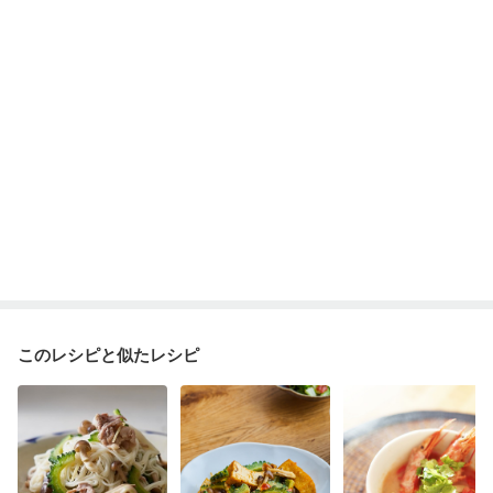
乾癬
低栄養予防
貧血対策
ニキビ・肌荒れ
妊活中
更年期
このレシピと似たレシピ