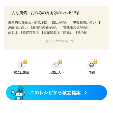
こんな病気・お悩みの方向けのレシピです
健康的な食生活・病気予防
血圧が高い
中性脂肪が高い
尿酸値が高い
肝機能の値が高い
腎機能の値が高い
高血圧
脂質異常症
高尿酸血症（痛風）
狭心症
心筋梗塞
心臓弁膜症
心不全
胆石症
さらに表示する
非アルコール性脂肪肝
慢性便秘症
過敏性腸症候群（IBS）
睡眠時無呼吸症候群
糖尿病性腎症（第１期）
糖尿病性腎症（第２期）
糖尿病性腎症（第３期）
CKD（ステージ１）
CKD（ステージ２）
CKD（ステージ３a）
乳がん（抗がん剤治療中）
乳がん（ホルモン療法中）
乳がん（放射線治療中）
献立に追加
お気に入り
印刷
乳がん治療を終えた方・経過観察中の方など
飲み込みにくい
味の感じ方が変わった
食欲がない
妊娠中(初期)
妊婦健診・体重増加が気になる（初期）
妊婦健診・血圧が気になる（初期）
妊婦健診・血糖値が気になる（初期）
妊娠高血圧(中期)
妊娠糖尿病(初期)
産後（母乳）
産後（混合栄養）
産後（ミルク）
骨折
骨粗しょう症
関節リウマチ