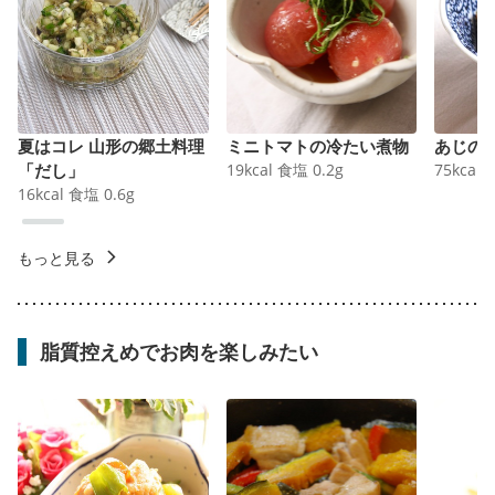
夏はコレ 山形の郷土料理
ミニトマトの冷たい煮物
あじの
「だし」
19
kcal
食塩
0.2
g
75
kcal
16
kcal
食塩
0.6
g
もっと見る
脂質控えめでお肉を楽しみたい