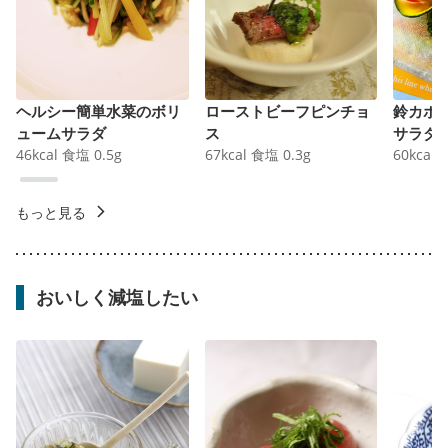
ヘルシー簡単水菜のボリ
ローストビーフピンチョ
鈴カボ
ュームサラダ
ス
サラダ
46
kcal
食塩
0.5
g
67
kcal
食塩
0.3
g
60
kcal
もっと見る
おいしく減塩したい