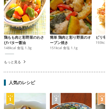
鶏もも肉と彩野菜のわさ
簡単 鶏肉と彩り野菜のオ
ピリ辛
びバター醤油
ーブン焼き
193
kcal
148
kcal
食塩
1.3
g
151
kcal
食塩
1.1
g
もっと見る
人気のレシピ