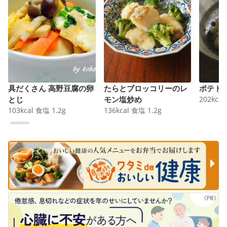
具だくさん 高野豆腐の卵
たらとブロッコリーのレ
ポテト
とじ
モン塩炒め
202
kcal
103
kcal
食塩
1.2
g
136
kcal
食塩
1.2
g