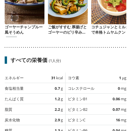
ゴーヤーチャンプルー
ご飯がすすむ 厚揚げと
コチュジャンとミルク
風そうめん
ゴーヤーのピリ辛みそ
で本格トムヤムクン
炒め
すべての栄養価
(1人分)
エネルギー
31
kcal
ヨウ素
1
µg
食塩相当量
0.7
g
コレステロール
0
mg
たんぱく質
1.2
g
ビタミンB1
0.06
mg
脂質
2.2
g
ビタミンB2
0.07
mg
炭水化物
2.9
g
ビタミンC
16
mg
糖質
1.3
g
ビタミンB6
0.04
mg