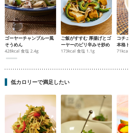
ゴーヤーチャンプルー風
ご飯がすすむ 厚揚げとゴ
コチュ
そうめん
ーヤーのピリ辛みそ炒め
本格ト
428
kcal
食塩
2.4
g
173
kcal
食塩
1.1
g
71
kcal
低カロリーで満足したい