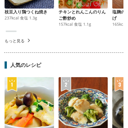
枝豆入り鶏つくね焼き
チキンとれんこんのりん
塩麹の
237
kcal
食塩
1.3
g
ご酢炒め
げ
157
kcal
食塩
1.1
g
165
kcal
もっと見る
人気のレシピ