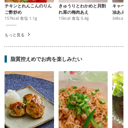
チキンとれんこんのりん
きゅうりとわかめと貝割
キャベ
ご酢炒め
れ菜の梅肉あえ
油あえ
157
kcal
食塩
1.1
g
15
kcal
食塩
0.4
g
34
kcal
もっと見る
脂質控えめでお肉を楽しみたい