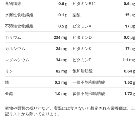
食物繊維
0.6
g
ビタミンB12
0.6
µg
水溶性食物繊維
0.1
g
葉酸
15
µg
不溶性食物繊維
0.5
g
ビタミンA
17
µg
カリウム
234
mg
ビタミンD
0.0
µg
カルシウム
24
mg
ビタミンK
17
µg
マグネシウム
34
mg
ビタミンE
1.1
mg
リン
82
mg
飽和脂肪酸
0.64
g
鉄
0.3
mg
一価不飽和脂肪酸
1.52
g
亜鉛
1.0
mg
多価不飽和脂肪酸
1.72
g
煮物や麺類の残り汁など、実際には食さないと想定される栄養価は、上
記リストから除いてあります。