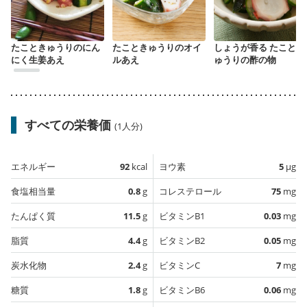
たこときゅうりのにん
たこときゅうりのオイ
しょうが香る たことき
にく生姜あえ
ルあえ
ゅうりの酢の物
すべての栄養価
(1人分)
エネルギー
92
kcal
ヨウ素
5
µg
食塩相当量
0.8
g
コレステロール
75
mg
たんぱく質
11.5
g
ビタミンB1
0.03
mg
脂質
4.4
g
ビタミンB2
0.05
mg
炭水化物
2.4
g
ビタミンC
7
mg
糖質
1.8
g
ビタミンB6
0.06
mg