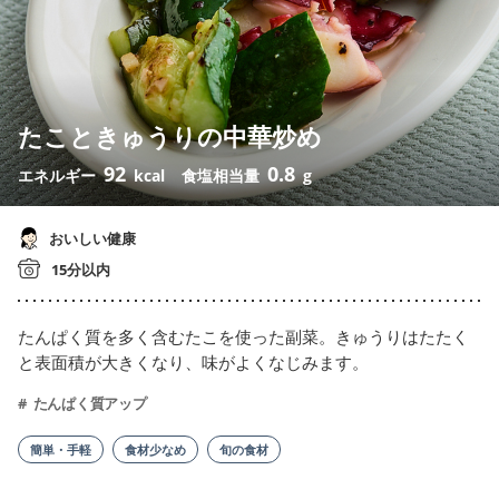
たこときゅうりの中華炒め
92
0.8
エネルギー
kcal
食塩相当量
g
おいしい健康
15分以内
たんぱく質を多く含むたこを使った副菜。きゅうりはたたく
と表面積が大きくなり、味がよくなじみます。
たんぱく質アップ
簡単・手軽
食材少なめ
旬の食材