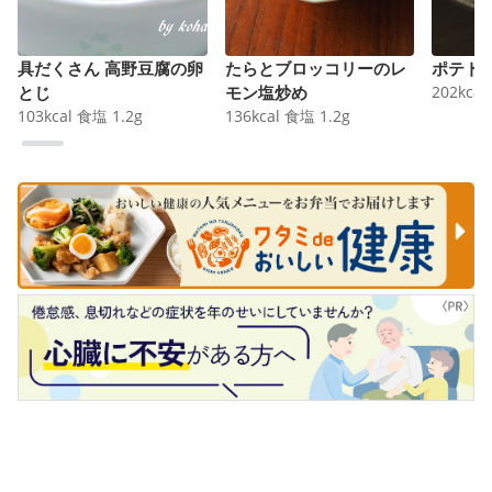
具だくさん 高野豆腐の卵
たらとブロッコリーのレ
ポテト
とじ
モン塩炒め
202
kcal
103
kcal
食塩
1.2
g
136
kcal
食塩
1.2
g