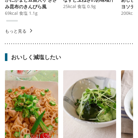
み昆布のきんぴら風
25
kcal
食塩
0.9
g
ヨソテ
69
kcal
食塩
1.1
g
200
kcal
もっと見る
おいしく減塩したい