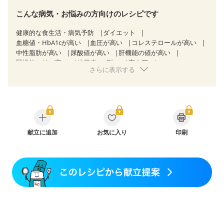
こんな病気・お悩みの方向けのレシピです
健康的な食生活・病気予防
ダイエット
血糖値・HbA1cが高い
血圧が高い
コレステロールが高い
中性脂肪が高い
尿酸値が高い
肝機能の値が高い
腎機能の値が高い
糖尿病（2型）
高血圧
さらに表示する
高尿酸血症（痛風）
逆流性食道炎
慢性膵炎（移行期・寛解期）
痔
過敏性腸症候群（IBS）
糖尿病性腎症（第３期）
CKD（ステージ１）
CKD（ステージ２）
CKD（ステージ３b）
乳がん（抗がん剤治療中）
乳がん（ホルモン療法中）
乳がん（放射線治療中）
乳がん治療を終えた方・経過観察中の方など
献立に追加
お気に入り
妊娠中(初期)
印刷
妊婦健診・体重増加が気になる（初期）
妊婦健診・血圧が気になる（初期）
妊婦健診・血糖値が気になる（初期）
妊娠高血圧(中期)
妊娠糖尿病(初期)
産後（母乳）
産後（混合栄養）
産後（ミルク）
骨折
骨粗しょう症
関節リウマチ
フレイル（年齢に合わせた体作り）
低栄養予防
貧血対策
ニキビ・肌荒れ
妊活中
更年期