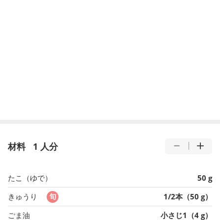
材料
1 人分
たこ（ゆで）
50 g
きゅうり
1/2本（50 g）
ごま油
小さじ1（4 g）