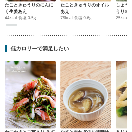
たこときゅうりのにんに
たこときゅうりのオイル
しょう
く生姜あえ
あえ
うりの
44
kcal
食塩
0.5
g
78
kcal
食塩
0.6
g
25
kcal
低カロリーで満足したい
かにかまと豆苗入り きざ
なすと玉ねぎのお味噌汁
あじと