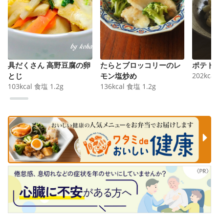
具だくさん 高野豆腐の卵
たらとブロッコリーのレ
ポテト
とじ
モン塩炒め
202
kcal
103
kcal
食塩
1.2
g
136
kcal
食塩
1.2
g