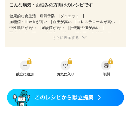
こんな病気・お悩みの方向けのレシピです
健康的な食生活・病気予防
ダイエット
血糖値・HbA1cが高い
血圧が高い
コレステロールが高い
中性脂肪が高い
尿酸値が高い
肝機能の値が高い
腎機能の値が高い
糖尿病（2型）
高血圧
脂質異常症
さらに表示する
高尿酸血症（痛風）
狭心症
心筋梗塞
心臓弁膜症
心不全
胆石症
慢性膵炎（移行期・寛解期）
非アルコール性脂肪肝
痔
慢性便秘症
過敏性腸症候群（IBS）
睡眠時無呼吸症候群
糖尿病性腎症（第１期）
糖尿病性腎症（第２期）
糖尿病性腎症（第３期）
CKD（ステージ１）
CKD（ステージ２）
献立に追加
CKD（ステージ３a）
お気に入り
印刷
乳がん（抗がん剤治療中）
乳がん（ホルモン療法中）
乳がん（放射線治療中）
乳がん治療を終えた方・経過観察中の方など
味の感じ方が変わった
妊娠中(初期)
妊婦健診・体重増加が気になる（初期）
妊婦健診・血圧が気になる（初期）
妊婦健診・血糖値が気になる（初期）
妊娠高血圧(中期)
妊娠糖尿病(初期)
産後（母乳）
産後（混合栄養）
産後（ミルク）
骨折
骨粗しょう症
関節リウマチ