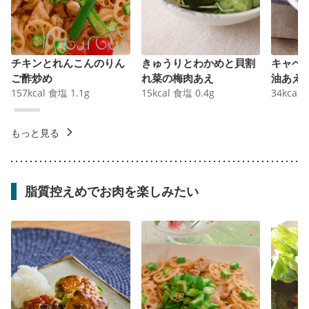
チキンとれんこんのりん
きゅうりとわかめと貝割
キャベ
ご酢炒め
れ菜の梅肉あえ
油あえ
157
kcal
食塩
1.1
g
15
kcal
食塩
0.4
g
34
kcal
もっと見る
脂質控えめでお肉を楽しみたい