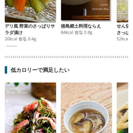
デリ風 野菜のさっぱりサ
徳島郷土料理ならえ
せん切
ラダ漬け
84
kcal
食塩
0.8
g
さっぱ
20
kcal
食塩
0.4
g
52
kcal
低カロリーで満足したい