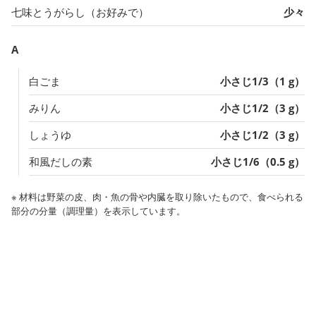
七味とうがらし（お好みで）
少々
A
白ごま
小さじ1/3（1 g）
みりん
小さじ1/2（3 g）
しょうゆ
小さじ1/2（3 g）
和風だしの素
小さじ1/6（0.5 g）
※ 材料は野菜の皮、肉・魚の骨や内臓を取り除いたもので、食べられる
部分の分量（調理量）を表示しています。