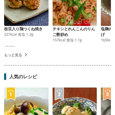
枝豆入り鶏つくね焼き
チキンとれんこんのりん
塩麹の
237
kcal
食塩
1.3
g
ご酢炒め
げ
157
kcal
食塩
1.1
g
165
kcal
もっと見る
人気のレシピ