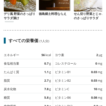
デリ風 野菜のさっぱり
徳島郷土料理ならえ
せん切り野菜とじゃこ
サラダ漬け
のさっぱりサラダ
すべての栄養価
(1人分)
エネルギー
56
kcal
ヨウ素
2
µg
食塩相当量
0.7
g
コレステロール
0
mg
たんぱく質
1.1
g
ビタミンB1
0.03
mg
脂質
2.7
g
ビタミンB2
0.03
mg
炭水化物
7.8
g
ビタミンC
10
mg
糖質
5.8
g
ビタミンB6
0.08
mg
食物繊維
2.0
g
ビタミンB12
0.0
µg