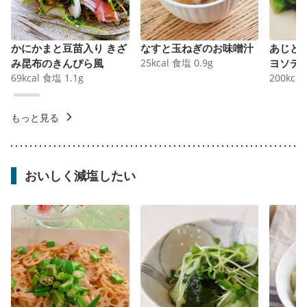
かにかまと豆苗入り きざ
なすと玉ねぎのお味噌汁
あじと
み昆布のきんぴら風
25
kcal
食塩
0.9
g
ヨソテ
69
kcal
食塩
1.1
g
200
kcal
もっと見る
おいしく減塩したい