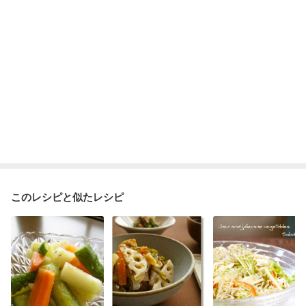
乾癬
低栄養予防
貧血対策
ニキビ・肌荒れ
妊活中
更年期
このレシピと似たレシピ