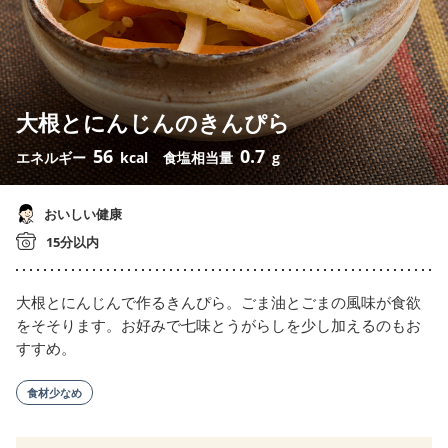
大根とにんじんのきんぴら
56
0.7
エネルギー
kcal
食塩相当量
g
おいしい健康
15分以内
大根とにんじんで作るきんぴら。ごま油とごまの風味が食欲
をそそります。お好みで七味とうがらしを少し加えるのもお
すすめ。
食材少なめ