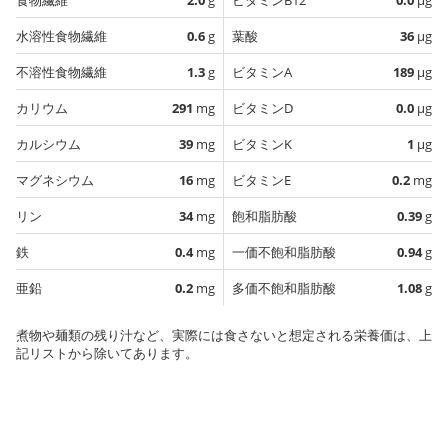
水溶性食物繊維
0.6
g
葉酸
36
µg
不溶性食物繊維
1.3
g
ビタミンA
189
µg
カリウム
291
mg
ビタミンD
0.0
µg
カルシウム
39
mg
ビタミンK
1
µg
マグネシウム
16
mg
ビタミンE
0.2
mg
リン
34
mg
飽和脂肪酸
0.39
g
鉄
0.4
mg
一価不飽和脂肪酸
0.94
g
亜鉛
0.2
mg
多価不飽和脂肪酸
1.08
g
煮物や麺類の残り汁など、実際には食さないと想定される栄養価は、上
記リストから除いてあります。