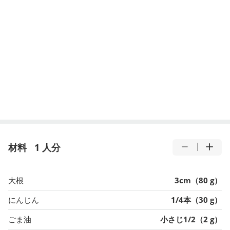
材料
1 人分
大根
3cm（80 g）
にんじん
1/4本（30 g）
ごま油
小さじ1/2（2 g）