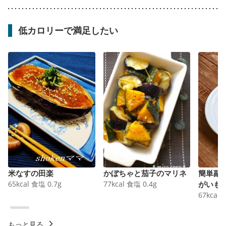
低カロリーで満足したい
米なすの田楽
かぼちゃと茄子のマリネ
簡単副
65
kcal
食塩
0.7
g
77
kcal
食塩
0.4
g
がいも
67
kcal
もっと見る