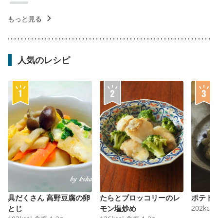
もっと見る
人気のレシピ
具だくさん 高野豆腐の卵
たらとブロッコリーのレ
ポテト
とじ
モン塩炒め
202
kcal