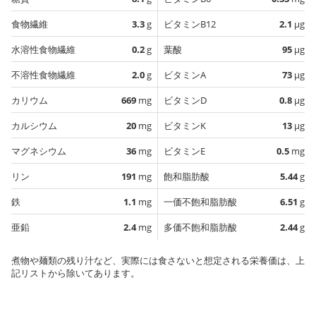
食物繊維
3.3
g
ビタミンB12
2.1
µg
水溶性食物繊維
0.2
g
葉酸
95
µg
不溶性食物繊維
2.0
g
ビタミンA
73
µg
カリウム
669
mg
ビタミンD
0.8
µg
カルシウム
20
mg
ビタミンK
13
µg
マグネシウム
36
mg
ビタミンE
0.5
mg
リン
191
mg
飽和脂肪酸
5.44
g
鉄
1.1
mg
一価不飽和脂肪酸
6.51
g
亜鉛
2.4
mg
多価不飽和脂肪酸
2.44
g
煮物や麺類の残り汁など、実際には食さないと想定される栄養価は、上
記リストから除いてあります。