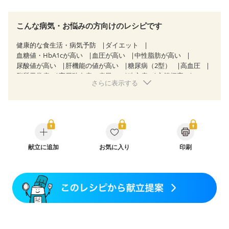
こんな病気・お悩みの方向けのレシピです
健康的な食生活・病気予防
ダイエット
血糖値・HbA1cが高い
血圧が高い
中性脂肪が高い
尿酸値が高い
肝機能の値が高い
糖尿病（2型）
高血圧
脂質異常症
高尿酸血症（痛風）
狭心症
心筋梗塞
さらに表示する
心臓弁膜症
心不全
胆石症
非アルコール性脂肪肝
慢性便秘症
過敏性腸症候群（IBS）
睡眠時無呼吸症候群
糖尿病性腎症（第１期）
糖尿病性腎症（第２期）
糖尿病性腎症（第３期）
CKD（ステージ３a）
乳がん（抗がん剤治療中）
乳がん（ホルモン療法中）
乳がん（放射線治療中）
乳がん治療を終えた方・経過観察中の方など
献立に追加
お気に入り
妊娠中(初期)
印刷
妊婦健診・体重増加が気になる（初期）
妊婦健診・血圧が気になる（初期）
妊婦健診・血糖値が気になる（初期）
妊娠高血圧(中期)
妊娠糖尿病(初期)
産後（母乳）
産後（混合栄養）
産後（ミルク）
骨折
骨粗しょう症
関節リウマチ
乾癬
フレイル（年齢に合わせた体作り）
低栄養予防
貧血対策
ニキビ・肌荒れ
妊活中
更年期