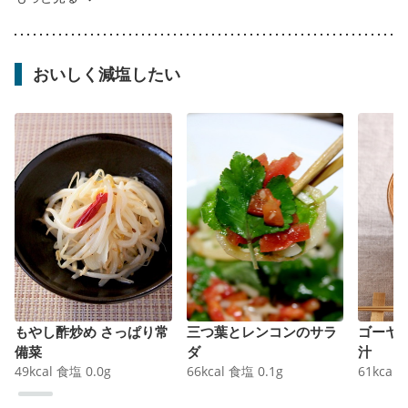
おいしく減塩したい
もやし酢炒め さっぱり常
三つ葉とレンコンのサラ
ゴーヤ
備菜
ダ
汁
49
kcal
食塩
0.0
g
66
kcal
食塩
0.1
g
61
kcal