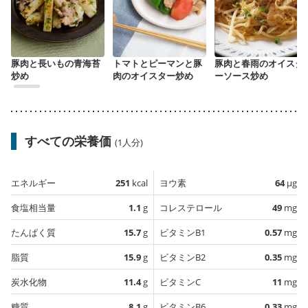
豚肉と長いもの青海苔
トマトとピーマンと豚
豚肉と春雨のオイスタ
炒め
肉のオイスター炒め
ーソース炒め
すべての栄養価
(1人分)
エネルギー
251
kcal
ヨウ素
64
µg
食塩相当量
1.1
g
コレステロール
49
mg
たんぱく質
15.7
g
ビタミンB1
0.57
mg
脂質
15.9
g
ビタミンB2
0.35
mg
炭水化物
11.4
g
ビタミンC
11
mg
糖質
8.1
g
ビタミンB6
0.33
mg