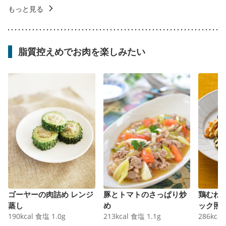
もっと見る
脂質控えめでお肉を楽しみたい
ゴーヤーの肉詰め レンジ
豚とトマトのさっぱり炒
鶏むね
蒸し
め
ック照
190
kcal
食塩
1.0
g
213
kcal
食塩
1.1
g
286
kcal