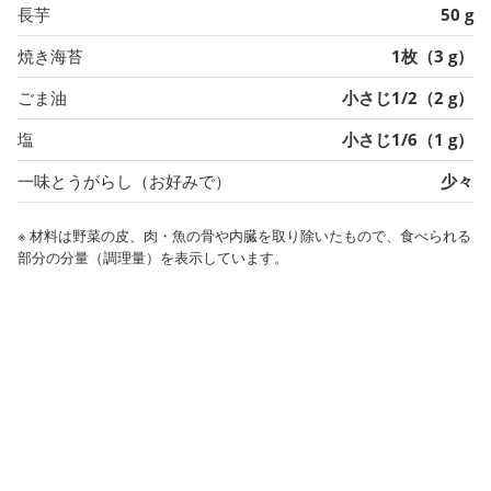
長芋
50 g
焼き海苔
1枚（3 g）
ごま油
小さじ1/2（2 g）
塩
小さじ1/6（1 g）
一味とうがらし（お好みで）
少々
※ 材料は野菜の皮、肉・魚の骨や内臓を取り除いたもので、食べられる
部分の分量（調理量）を表示しています。