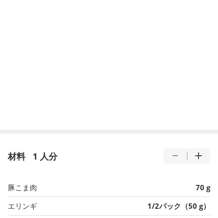
材料
1 人分
豚こま肉
70 g
エリンギ
1/2パック（50 g）