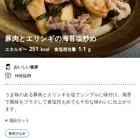
豚肉とエリンギの海苔塩炒め
251
1.1
エネルギー
kcal
食塩相当量
g
おいしい健康
15分以内
うま味のある豚肉とエリンギを塩でシンプルに味付け。海苔
で風味をプラスして食塩控えめでも十分な味わいに仕上がり
ます。
塩分カット
食材少なめ