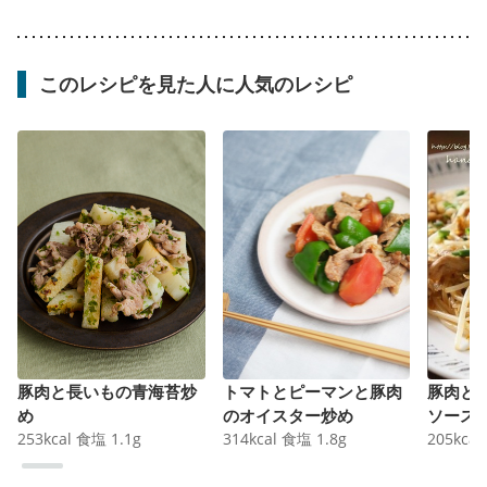
このレシピを見た人に人気のレシピ
豚肉と長いもの青海苔炒
トマトとピーマンと豚肉
豚肉と
め
のオイスター炒め
ソース
253
kcal
食塩
1.1
g
314
kcal
食塩
1.8
g
205
kcal