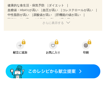
健康的な食生活・病気予防
ダイエット
血糖値・HbA1cが高い
血圧が高い
コレステロールが高い
中性脂肪が高い
尿酸値が高い
肝機能の値が高い
腎機能の値が高い
糖尿病（2型）
高血圧
さらに表示する
高尿酸血症（痛風）
胆石症
慢性膵炎（移行期・寛解期）
非アルコール性脂肪肝
痔
慢性便秘症
過敏性腸症候群（IBS）
睡眠時無呼吸症候群
糖尿病性腎症（第１期）
糖尿病性腎症（第２期）
糖尿病性腎症（第３期）
CKD（ステージ１）
CKD（ステージ２）
乳がん（抗がん剤治療中）
乳がん（ホルモン療法中）
献立に追加
お気に入り
乳がん（放射線治療中）
印刷
乳がん治療を終えた方・経過観察中の方など
飲み込みにくい
食欲がない
妊娠中(初期)
妊婦健診・体重増加が気になる（初期）
妊婦健診・血圧が気になる（初期）
妊婦健診・血糖値が気になる（初期）
妊娠高血圧(中期)
妊娠糖尿病(初期)
産後（母乳）
産後（混合栄養）
産後（ミルク）
骨折
骨粗しょう症
関節リウマチ
乾癬
フレイル（年齢に合わせた体作り）
低栄養予防
貧血対策
ニキビ・肌荒れ
妊活中
更年期