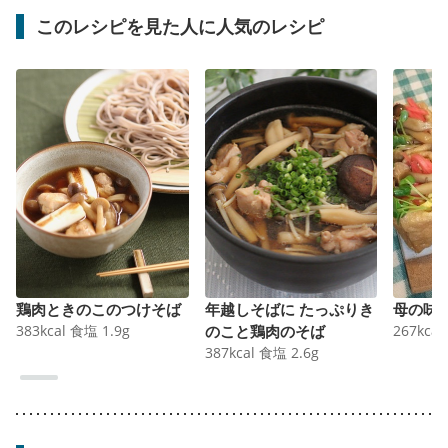
このレシピを見た人に人気のレシピ
鶏肉ときのこのつけそば
年越しそばに たっぷりき
母の味
383
kcal
食塩
1.9
g
のこと鶏肉のそば
267
kcal
387
kcal
食塩
2.6
g