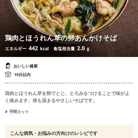
鶏肉とほうれん草の卵あんかけそば
442
2.0
エネルギー
kcal
食塩相当量
g
おいしい健康
15分以内
鶏肉とほうれん草を卵でとじ、とろみをつけることで味がよ
く絡みます。体も温まるやさしいそばです。
手間カット
こんな病気・お悩みの方向けのレシピです