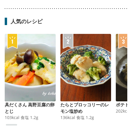
人気のレシピ
具だくさん 高野豆腐の卵
たらとブロッコリーのレ
ポテト
とじ
モン塩炒め
202
kcal
103
kcal
食塩
1.2
g
136
kcal
食塩
1.2
g