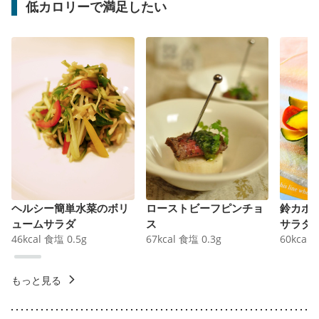
低カロリーで満足したい
ヘルシー簡単水菜のボリ
ローストビーフピンチョ
鈴カボ
ュームサラダ
ス
サラダ
46
kcal
食塩
0.5
g
67
kcal
食塩
0.3
g
60
kcal
もっと見る