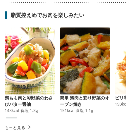
脂質控えめでお肉を楽しみたい
鶏もも肉と彩野菜のわさ
簡単 鶏肉と彩り野菜のオ
ピリ辛
びバター醤油
ーブン焼き
193
kcal
148
kcal
食塩
1.3
g
151
kcal
食塩
1.1
g
もっと見る