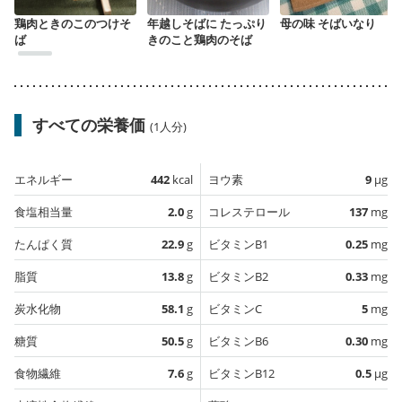
鶏肉ときのこのつけそ
年越しそばに たっぷり
母の味 そばいなり
ば
きのこと鶏肉のそば
すべての栄養価
(1人分)
エネルギー
442
kcal
ヨウ素
9
µg
食塩相当量
2.0
g
コレステロール
137
mg
たんぱく質
22.9
g
ビタミンB1
0.25
mg
脂質
13.8
g
ビタミンB2
0.33
mg
炭水化物
58.1
g
ビタミンC
5
mg
糖質
50.5
g
ビタミンB6
0.30
mg
食物繊維
7.6
g
ビタミンB12
0.5
µg