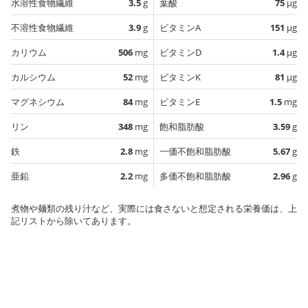
水溶性食物繊維
3.5
g
葉酸
75
µg
不溶性食物繊維
3.9
g
ビタミンA
151
µg
カリウム
506
mg
ビタミンD
1.4
µg
カルシウム
52
mg
ビタミンK
81
µg
マグネシウム
84
mg
ビタミンE
1.5
mg
リン
348
mg
飽和脂肪酸
3.59
g
鉄
2.8
mg
一価不飽和脂肪酸
5.67
g
亜鉛
2.2
mg
多価不飽和脂肪酸
2.96
g
煮物や麺類の残り汁など、実際には食さないと想定される栄養価は、上
記リストから除いてあります。