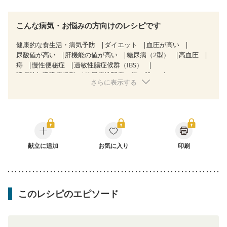
こんな病気・お悩みの方向けのレシピです
健康的な食生活・病気予防
ダイエット
血圧が高い
尿酸値が高い
肝機能の値が高い
糖尿病（2型）
高血圧
痔
慢性便秘症
過敏性腸症候群（IBS）
睡眠時無呼吸症候群
糖尿病性腎症（第１期）
さらに表示する
糖尿病性腎症（第２期）
糖尿病性腎症（第３期）
乳がん（抗がん剤治療中）
乳がん（ホルモン療法中）
乳がん（放射線治療中）
乳がん治療を終えた方・経過観察中の方など
食欲がない
妊娠中(初期)
妊婦健診・体重増加が気になる（初期）
妊婦健診・血圧が気になる（初期）
妊婦健診・血糖値が気になる（初期）
献立に追加
お気に入り
妊娠高血圧(中期)
印刷
妊娠糖尿病(初期)
産後（母乳）
産後（混合栄養）
産後（ミルク）
骨折
骨粗しょう症
関節リウマチ
乾癬
フレイル（年齢に合わせた体作り）
低栄養予防
貧血対策
ニキビ・肌荒れ
妊活中
更年期
このレシピのエピソード