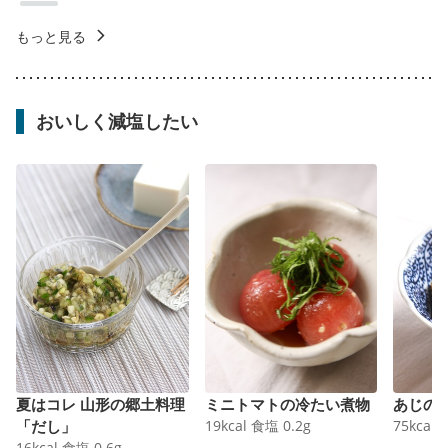
もっと見る
おいしく減塩したい
夏はコレ 山形の郷土料理
ミニトマトの冷たい煮物
あじの
「だし」
19
kcal
食塩
0.2
g
75
kcal
16
kcal
食塩
0.6
g