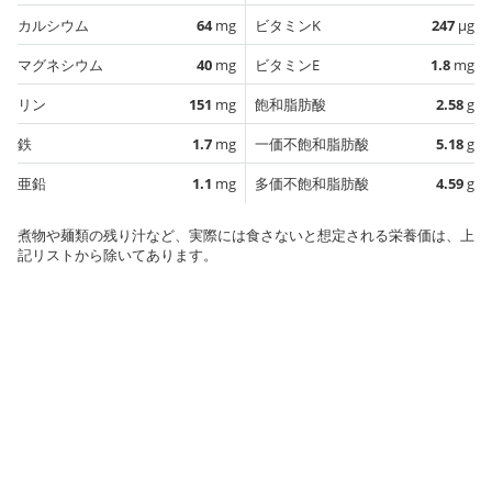
カルシウム
64
mg
ビタミンK
247
µg
マグネシウム
40
mg
ビタミンE
1.8
mg
リン
151
mg
飽和脂肪酸
2.58
g
鉄
1.7
mg
一価不飽和脂肪酸
5.18
g
亜鉛
1.1
mg
多価不飽和脂肪酸
4.59
g
煮物や麺類の残り汁など、実際には食さないと想定される栄養価は、上
記リストから除いてあります。