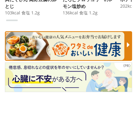
とじ
モン塩炒め
202
kcal
103
kcal
食塩
1.2
g
136
kcal
食塩
1.2
g