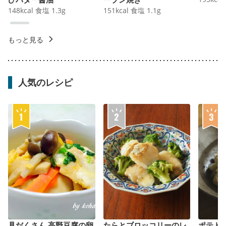
148
kcal
食塩
1.3
g
151
kcal
食塩
1.1
g
もっと見る
人気のレシピ
具だくさん 高野豆腐の卵
たらとブロッコリーのレ
ポテト