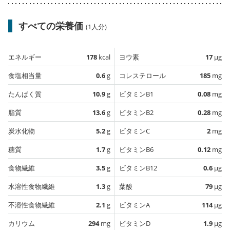
すべての栄養価
(1人分)
エネルギー
178
kcal
ヨウ素
17
µg
食塩相当量
0.6
g
コレステロール
185
mg
たんぱく質
10.9
g
ビタミンB1
0.08
mg
脂質
13.6
g
ビタミンB2
0.28
mg
炭水化物
5.2
g
ビタミンC
2
mg
糖質
1.7
g
ビタミンB6
0.12
mg
食物繊維
3.5
g
ビタミンB12
0.6
µg
水溶性食物繊維
1.3
g
葉酸
79
µg
不溶性食物繊維
2.1
g
ビタミンA
114
µg
カリウム
294
mg
ビタミンD
1.9
µg