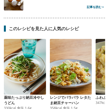
記事を読む >
このレシピを見た人に人気のレシピ
薬味たっぷり納豆冷やし
レンジでパラパラ レタた
ふわふ
うどん
ま納豆チャーハン
347
kcal
330
kcal
食塩
1.6
g
358
kcal
食塩
1.5
g