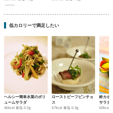
低カロリーで満足したい
ヘルシー簡単水菜のボリ
ローストビーフピンチョ
鈴カボ
ュームサラダ
ス
サラダ
46
kcal
食塩
0.5
g
67
kcal
食塩
0.3
g
60
kcal