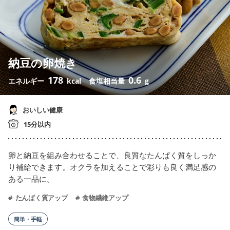
納豆の卵焼き
178
0.6
エネルギー
kcal
食塩相当量
g
おいしい健康
15分以内
卵と納豆を組み合わせることで、良質なたんぱく質をしっか
り補給できます。オクラを加えることで彩りも良く満足感の
ある一品に。
たんぱく質アップ
食物繊維アップ
簡単・手軽