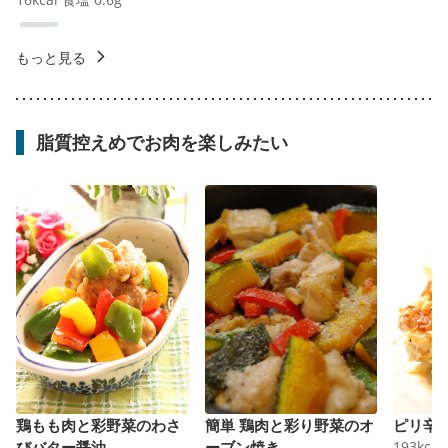
もっと見る
脂質控えめでお肉を楽しみたい
鶏もも肉と彩野菜のわさ
簡単 鶏肉と彩り野菜のオ
ピリ辛
びバター醤油
ーブン焼き
193
kcal