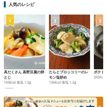
人気のレシピ
具だくさん 高野豆腐の卵
たらとブロッコリーのレ
ポテト
とじ
モン塩炒め
202
kcal
103
kcal
食塩
1.2
g
136
kcal
食塩
1.2
g