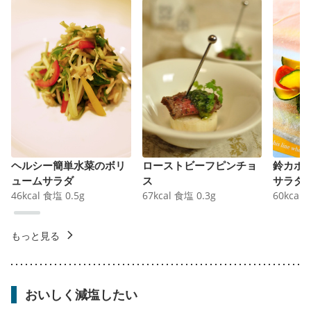
ヘルシー簡単水菜のボリ
ローストビーフピンチョ
鈴カボ
ュームサラダ
ス
サラダ
46
kcal
食塩
0.5
g
67
kcal
食塩
0.3
g
60
kcal
もっと見る
おいしく減塩したい