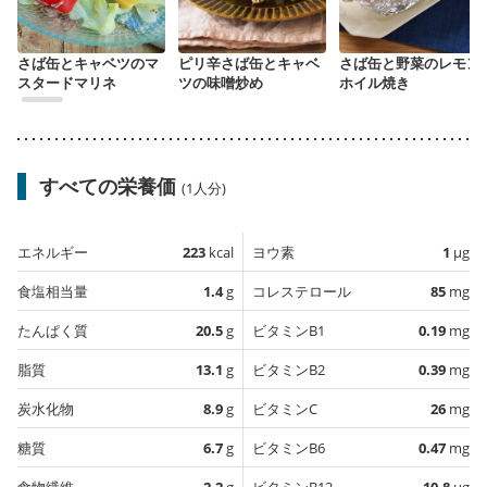
さば缶とキャベツのマ
ピリ辛さば缶とキャベ
さば缶と野菜のレモン
スタードマリネ
ツの味噌炒め
ホイル焼き
すべての栄養価
(1人分)
エネルギー
223
kcal
ヨウ素
1
µg
食塩相当量
1.4
g
コレステロール
85
mg
たんぱく質
20.5
g
ビタミンB1
0.19
mg
脂質
13.1
g
ビタミンB2
0.39
mg
炭水化物
8.9
g
ビタミンC
26
mg
糖質
6.7
g
ビタミンB6
0.47
mg
食物繊維
2.2
g
ビタミンB12
10.8
µg