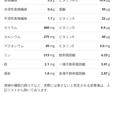
水溶性食物繊維
0.4
g
葉酸
59
µg
不溶性食物繊維
1.7
g
ビタミンA
22
µg
カリウム
460
mg
ビタミンD
9.9
µg
カルシウム
275
mg
ビタミンK
49
µg
マグネシウム
45
mg
ビタミンE
3.0
mg
リン
213
mg
飽和脂肪酸
4.23
g
鉄
2.1
mg
一価不飽和脂肪酸
3.91
g
亜鉛
1.8
mg
多価不飽和脂肪酸
2.87
g
煮物や麺類の残り汁など、実際には食さないと想定される栄養価は、上
記リストから除いてあります。