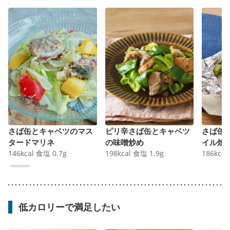
さば缶とキャベツのマス
ピリ辛さば缶とキャベツ
さば缶
タードマリネ
の味噌炒め
イル焼
146
kcal
食塩
0.7
g
198
kcal
食塩
1.9
g
186
kcal
低カロリーで満足したい