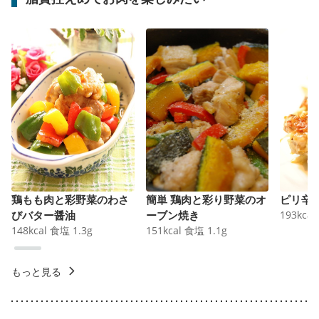
鶏もも肉と彩野菜のわさ
簡単 鶏肉と彩り野菜のオ
ピリ辛
びバター醤油
ーブン焼き
193
kcal
148
kcal
食塩
1.3
g
151
kcal
食塩
1.1
g
もっと見る