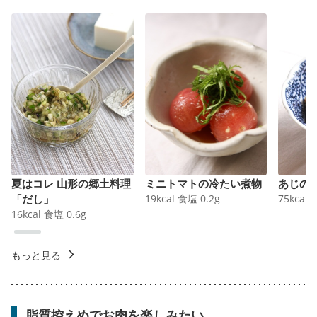
夏はコレ 山形の郷土料理
ミニトマトの冷たい煮物
あじの
「だし」
19
kcal
食塩
0.2
g
75
kcal
16
kcal
食塩
0.6
g
もっと見る
脂質控えめでお肉を楽しみたい