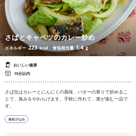
さばとキャベツのカレー炒め
223
1.4
エネルギー
kcal
食塩相当量
g
おいしい健康
15分以内
さば缶はカレーとにんにくの風味、バターの香りで炒めるこ
とで、臭みをやわらげます。手軽に作れて、箸が進む一品で
す。
食材少なめ