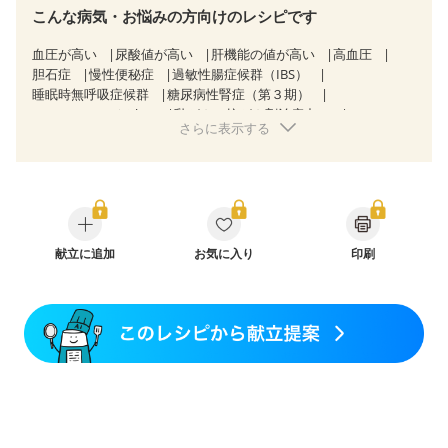
こんな病気・お悩みの方向けのレシピです
血圧が高い
尿酸値が高い
肝機能の値が高い
高血圧
胆石症
慢性便秘症
過敏性腸症候群（IBS）
睡眠時無呼吸症候群
糖尿病性腎症（第３期）
CKD（ステージ３b）
乳がん（抗がん剤治療中）
さらに表示する
乳がん（ホルモン療法中）
乳がん（放射線治療中）
乳がん治療を終えた方・経過観察中の方など
妊娠中(初期)
妊婦健診・体重増加が気になる（初期）
妊婦健診・血圧が気になる（初期）
妊婦健診・血糖値が気になる（初期）
妊娠高血圧(中期)
妊娠糖尿病(初期)
産後（母乳）
産後（混合栄養）
産後（ミルク）
献立に追加
骨折
骨粗しょう症
お気に入り
関節リウマチ
印刷
乾癬
フレイル（年齢に合わせた体作り）
低栄養予防
貧血対策
ニキビ・肌荒れ
妊活中
更年期