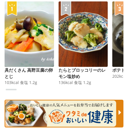
具だくさん 高野豆腐の卵
たらとブロッコリーのレ
ポテト
とじ
モン塩炒め
202
kcal
103
kcal
食塩
1.2
g
136
kcal
食塩
1.2
g