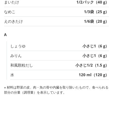
まいたけ
1/2パック（40 g）
なめこ
1/3袋（25 g）
えのきたけ
1/6袋（20 g）
A
しょうゆ
小さじ1（6 g）
みりん
小さじ1（6 g）
和風顆粒だし
小さじ1/2（1.5 g）
水
120 ml（120 g）
※ 材料は野菜の皮、肉・魚の骨や内臓を取り除いたもので、食べられる
部分の分量（調理量）を表示しています。