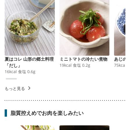
夏はコレ 山形の郷土料理
ミニトマトの冷たい煮物
あじの
「だし」
19
kcal
食塩
0.2
g
75
kcal
16
kcal
食塩
0.6
g
もっと見る
脂質控えめでお肉を楽しみたい