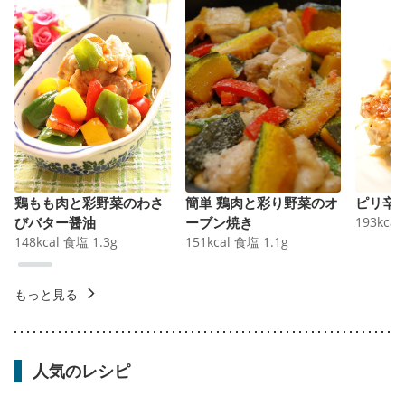
鶏もも肉と彩野菜のわさ
簡単 鶏肉と彩り野菜のオ
ピリ辛
びバター醤油
ーブン焼き
193
kcal
148
kcal
食塩
1.3
g
151
kcal
食塩
1.1
g
もっと見る
人気のレシピ