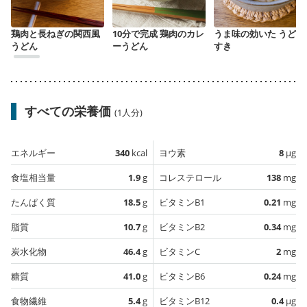
鶏肉と長ねぎの関西風
10分で完成 鶏肉のカレ
うま味の効いた うどん
うどん
ーうどん
すき
すべての栄養価
(1人分)
エネルギー
340
kcal
ヨウ素
8
µg
食塩相当量
1.9
g
コレステロール
138
mg
たんぱく質
18.5
g
ビタミンB1
0.21
mg
脂質
10.7
g
ビタミンB2
0.34
mg
炭水化物
46.4
g
ビタミンC
2
mg
糖質
41.0
g
ビタミンB6
0.24
mg
食物繊維
5.4
g
ビタミンB12
0.4
µg