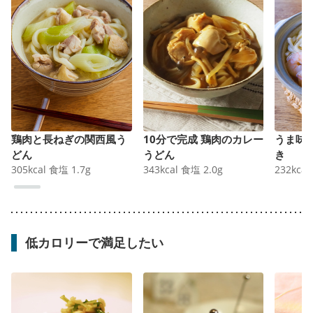
鶏肉と長ねぎの関西風う
10分で完成 鶏肉のカレー
うま味
どん
うどん
き
305
kcal
食塩
1.7
g
343
kcal
食塩
2.0
g
232
kcal
低カロリーで満足したい