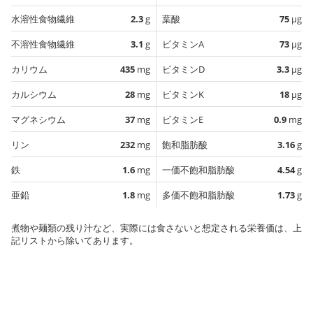
水溶性食物繊維
2.3
g
葉酸
75
µg
不溶性食物繊維
3.1
g
ビタミンA
73
µg
カリウム
435
mg
ビタミンD
3.3
µg
カルシウム
28
mg
ビタミンK
18
µg
マグネシウム
37
mg
ビタミンE
0.9
mg
リン
232
mg
飽和脂肪酸
3.16
g
鉄
1.6
mg
一価不飽和脂肪酸
4.54
g
亜鉛
1.8
mg
多価不飽和脂肪酸
1.73
g
煮物や麺類の残り汁など、実際には食さないと想定される栄養価は、上
記リストから除いてあります。