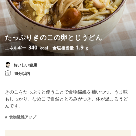
たっぷりきのこの卵とじうどん
340
1.9
エネルギー
kcal
食塩相当量
g
おいしい健康
15分以内
きのこをたっぷりと使うことで食物繊維を補いつつ、うま味
もしっかり。なめこで自然ととろみがつき、体が温まるうど
んです。
食物繊維アップ