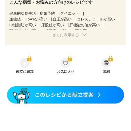
こんな病気・お悩みの方向けのレシピです
健康的な食生活・病気予防
ダイエット
血糖値・HbA1cが高い
血圧が高い
コレステロールが高い
中性脂肪が高い
尿酸値が高い
肝機能の値が高い
腎機能の値が高い
糖尿病（2型）
高血圧
さらに表示する
高尿酸血症（痛風）
胃ポリープ
胆石症
慢性膵炎（移行期・寛解期）
非アルコール性脂肪肝
痔
慢性便秘症
過敏性腸症候群（IBS）
睡眠時無呼吸症候群
糖尿病性腎症（第１期）
糖尿病性腎症（第２期）
糖尿病性腎症（第３期）
CKD（ステージ１）
CKD（ステージ２）
CKD（ステージ３a）
CKD（ステージ３b）
献立に追加
乳がん（抗がん剤治療中）
お気に入り
印刷
乳がん（ホルモン療法中）
乳がん（放射線治療中）
乳がん治療を終えた方・経過観察中の方など
食欲がない
妊娠中(初期)
妊婦健診・体重増加が気になる（初期）
妊婦健診・血圧が気になる（初期）
妊婦健診・血糖値が気になる（初期）
妊娠高血圧(中期)
妊娠糖尿病(初期)
産後（母乳）
産後（混合栄養）
産後（ミルク）
骨折
骨粗しょう症
関節リウマチ
乾癬
フレイル（年齢に合わせた体作り）
低栄養予防
貧血対策
ニキビ・肌荒れ
妊活中
更年期