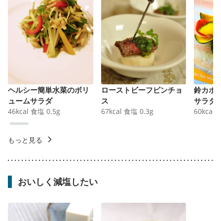
ヘルシー簡単水菜のボリ
ローストビーフピンチョ
鈴カボ
ュームサラダ
ス
サラダ
46
kcal
食塩
0.5
g
67
kcal
食塩
0.3
g
60
kcal
もっと見る
おいしく減塩したい