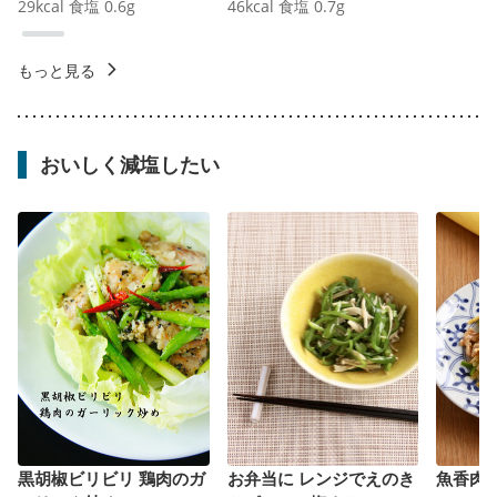
29
kcal
食塩
0.6
g
46
kcal
食塩
0.7
g
もっと見る
おいしく減塩したい
黒胡椒ビリビリ 鶏肉のガ
お弁当に レンジでえのき
魚香肉