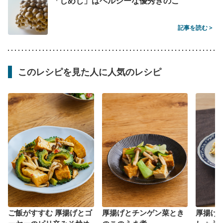
「しめじ」はヘルシーな優秀きのこ
記事を読む >
このレシピを見た人に人気のレシピ
ご飯がすすむ 厚揚げとゴ
厚揚げとチンゲン菜とき
厚揚げ