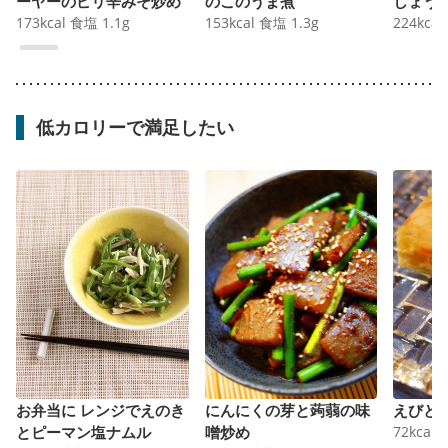
ーヤーのピリ辛みそ炒め
のこのうま煮
しょう
173
kcal
食塩
1.1
g
153
kcal
食塩
1.3
g
224
kcal
低カロリーで満足したい
お弁当に レンジでえのき
にんにくの芽と蒟蒻の味
えびと
とピーマン塩ナムル
噌炒め
72
kcal