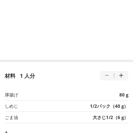
材料
1 人分
厚揚げ
80 g
しめじ
1/2パック（40 g）
ごま油
大さじ1/2（6 g）
A