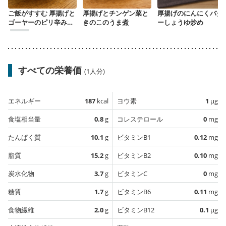
ご飯がすすむ 厚揚げと
厚揚げとチンゲン菜と
厚揚げのにんにくバタ
ゴーヤーのピリ辛みそ
きのこのうま煮
ーしょうゆ炒め
炒め
すべての栄養価
(1人分)
エネルギー
187
kcal
ヨウ素
1
µg
食塩相当量
0.8
g
コレステロール
0
mg
たんぱく質
10.1
g
ビタミンB1
0.12
mg
脂質
15.2
g
ビタミンB2
0.10
mg
炭水化物
3.7
g
ビタミンC
0
mg
糖質
1.7
g
ビタミンB6
0.11
mg
食物繊維
2.0
g
ビタミンB12
0.1
µg