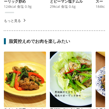
ーリック炒め
とピーマン塩ナムル
スー
124
kcal
食塩
0.9
g
29
kcal
食塩
0.6
g
184
kcal
もっと見る
脂質控えめでお肉を楽しみたい