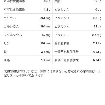
水溶性食物繊維
0.6
g
葉酸
35
µg
不溶性食物繊維
1.2
g
ビタミンA
0
µg
カリウム
264
mg
ビタミンD
0.2
µg
カルシウム
194
mg
ビタミンK
21
µg
マグネシウム
49
mg
ビタミンE
0.7
mg
リン
167
mg
飽和脂肪酸
2.21
g
鉄
2.4
mg
一価不飽和脂肪酸
4.72
g
亜鉛
1.2
mg
多価不飽和脂肪酸
6.94
g
煮物や麺類の残り汁など、実際には食さないと想定される栄養価は、上
記リストから除いてあります。