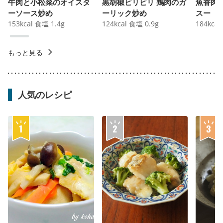
牛肉と小松菜のオイスタ
黒胡椒ビリビリ 鶏肉のガ
魚香肉
ーソース炒め
ーリック炒め
スー
153
kcal
食塩
1.4
g
124
kcal
食塩
0.9
g
184
kcal
もっと見る
人気のレシピ