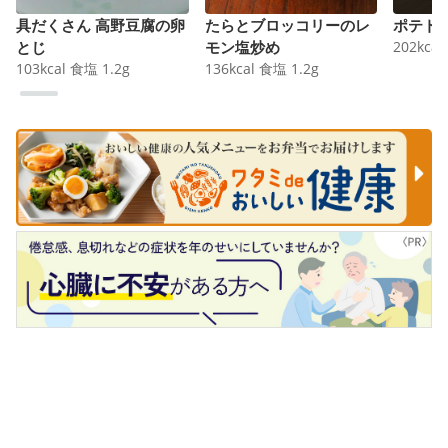
具だくさん 高野豆腐の卵
たらとブロッコリーのレ
ポテト
とじ
モン塩炒め
202
kcal
103
kcal
食塩
1.2
g
136
kcal
食塩
1.2
g