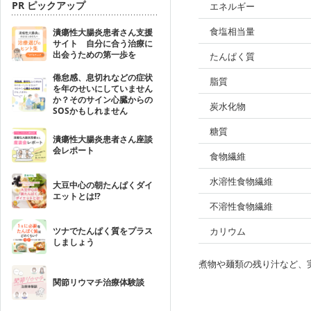
PR ピックアップ
エネルギー
食塩相当量
潰瘍性大腸炎患者さん支援
サイト 自分に合う治療に
出会うための第一歩を
たんぱく質
倦怠感、息切れなどの症状
脂質
を年のせいにしていません
か？そのサイン心臓からの
炭水化物
SOSかもしれません
糖質
潰瘍性大腸炎患者さん座談
会レポート
食物繊維
水溶性食物繊維
大豆中心の朝たんぱくダイ
エットとは!?
不溶性食物繊維
ツナでたんぱく質をプラス
カリウム
しましょう
煮物や麺類の残り汁など、
関節リウマチ治療体験談