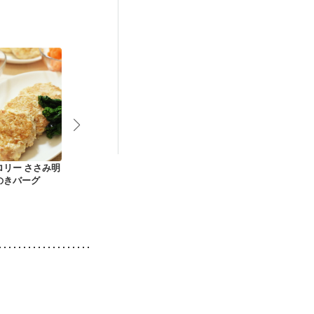
ロリー ささみ明
鶏ささみとニラのピ
ささみのカレーチー
しっとりささ
のきバーグ
リ辛豆板醤炒め
ズピカタ
タードソース