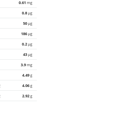
0.61
mg
0.8
µg
50
µg
186
µg
0.2
µg
43
µg
3.9
mg
4.49
g
酸
4.06
g
酸
2.92
g