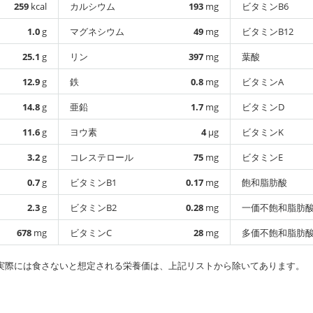
259
kcal
カルシウム
193
mg
ビタミンB6
1.0
g
マグネシウム
49
mg
ビタミンB12
25.1
g
リン
397
mg
葉酸
12.9
g
鉄
0.8
mg
ビタミンA
14.8
g
亜鉛
1.7
mg
ビタミンD
11.6
g
ヨウ素
4
µg
ビタミンK
3.2
g
コレステロール
75
mg
ビタミンE
0.7
g
ビタミンB1
0.17
mg
飽和脂肪酸
2.3
g
ビタミンB2
0.28
mg
一価不飽和脂肪
678
mg
ビタミンC
28
mg
多価不飽和脂肪
実際には食さないと想定される栄養価は、上記リストから除いてあります。