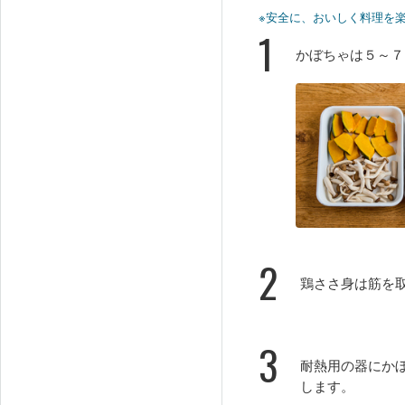
※安全に、おいしく料理を
1
かぼちゃは５～７
2
鶏ささ身は筋を
3
耐熱用の器にか
します。