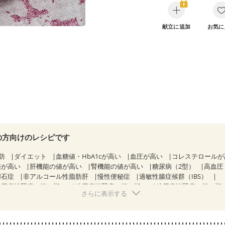
献立に追加
お気に
の方向けのレシピです
防
ダイエット
血糖値・HbA1cが高い
血圧が高い
コレステロール
値が高い
肝機能の値が高い
腎機能の値が高い
糖尿病（2型）
高血圧
胆石症
非アルコール性脂肪肝
慢性便秘症
過敏性腸症候群（IBS）
糖尿病性腎症（第１期）
糖尿病性腎症（第２期）
糖尿病性腎症（第３期
さらに表示する
KD（ステージ２）
乳がん（抗がん剤治療中）
乳がん（ホルモン療法中
乳がん治療を終えた方・経過観察中の方など
産後（ミルク）
骨折
フレイル（年齢に合わせた体作り）
低栄養予防
貧血対策
ニキビ・肌