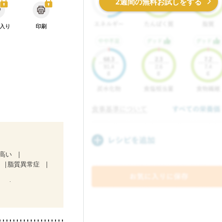
2週間の無料お試しをする
入り
印刷
が高い
脂質異常症
）
）
骨粗しょう症
荒れ
妊活中