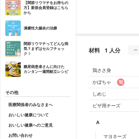
【関節リウマチをお持ちの
方】新規会員登録はこちら
から
潰瘍性大腸炎の治療
関節リウマチってどんな病
気？まずはセルフチェッ
材料
1 人分
ク！
糖尿病患者さんに向けた
鶏ささ身
カンタン一週間献立レシピ
かぼちゃ
その他
しめじ
医療関係者のみなさまへ
ピザ用チーズ
おいしい健康について
A
おいしい健康へのご意見
お問い合わせ
マヨネーズ