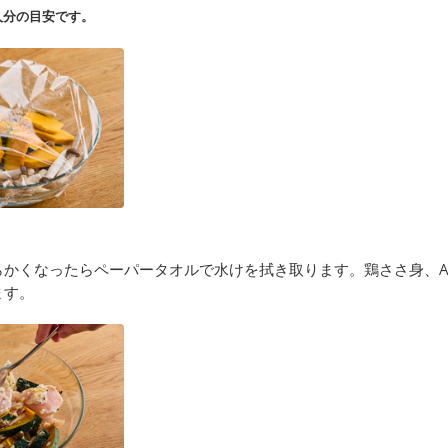
人分の目安です。
らかくなったらペーパータオルで水けを拭き取ります。鶏ささ身、
ます。