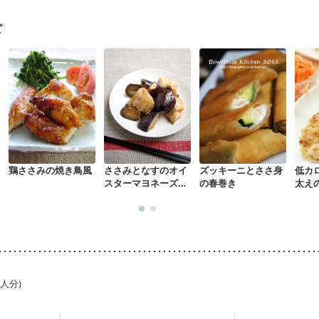
ピ
鶏ささみの焼き鳥風
ささみとなすのオイ
ズッキーニとささ身
低カ
スターマヨネーズ炒
の春巻き
太え
め
1人分)