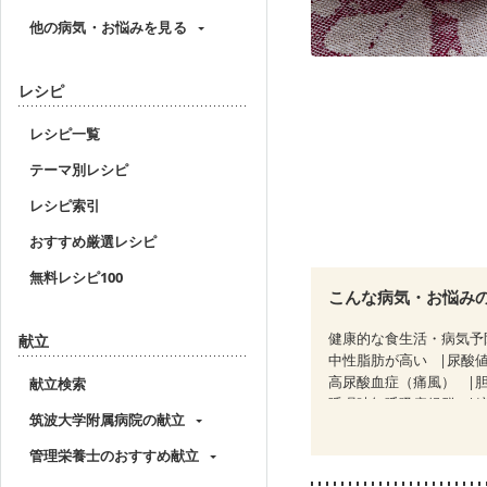
他の病気・お悩みを見る
レシピ
レシピ一覧
テーマ別レシピ
レシピ索引
おすすめ厳選レシピ
無料レシピ100
こんな病気・お悩み
健康的な食生活・病気予
献立
中性脂肪が高い
尿酸
高尿酸血症（痛風）
献立検索
睡眠時無呼吸症候群
筑波大学附属病院の献立
CKD（ステージ１）
C
乳がん（放射線治療中）
管理栄養士のおすすめ献立
関節リウマチ
乾癬