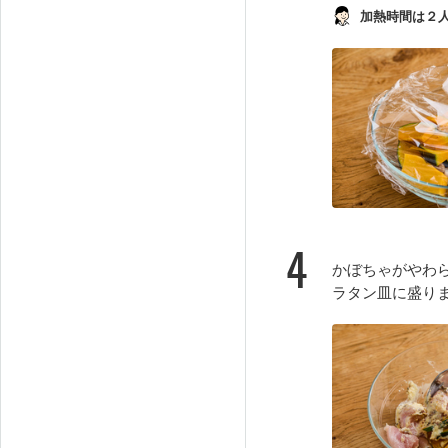
加熱時間は２
4
かぼちゃがやわ
ラタン皿に盛り