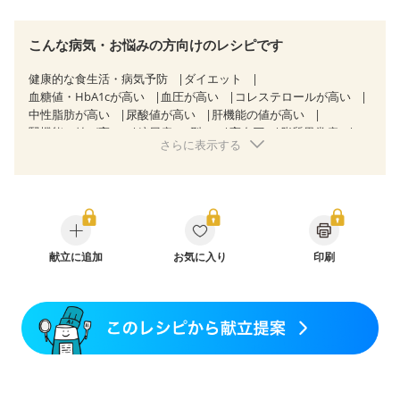
こんな病気・お悩みの方向けのレシピです
健康的な食生活・病気予防
ダイエット
血糖値・HbA1cが高い
血圧が高い
コレステロールが高い
中性脂肪が高い
尿酸値が高い
肝機能の値が高い
腎機能の値が高い
糖尿病（2型）
高血圧
脂質異常症
さらに表示する
高尿酸血症（痛風）
狭心症
心筋梗塞
心臓弁膜症
心不全
胃ポリープ
逆流性食道炎
胆石症
慢性膵炎（移行期・寛解期）
痔
慢性便秘症
過敏性腸症候群（IBS）
糖尿病性腎症（第１期）
糖尿病性腎症（第２期）
糖尿病性腎症（第３期）
CKD（ステージ１）
CKD（ステージ２）
CKD（ステージ３a）
献立に追加
乳がん（抗がん剤治療中）
お気に入り
印刷
乳がん（ホルモン療法中）
乳がん（放射線治療中）
乳がん治療を終えた方・経過観察中の方など
食欲がない
妊娠中(初期)
妊婦健診・体重増加が気になる（初期）
妊婦健診・血圧が気になる（初期）
妊婦健診・血糖値が気になる（初期）
妊娠高血圧(中期)
妊娠糖尿病(初期)
産後（母乳）
産後（混合栄養）
産後（ミルク）
骨折
骨粗しょう症
関節リウマチ