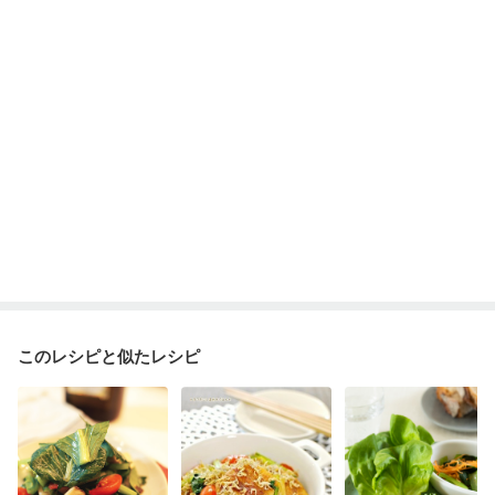
フレイル（年齢に合わせた体作り）
低栄養予防
貧血対策
ニキビ・肌荒れ
妊活中
更年期
このレシピと似たレシピ