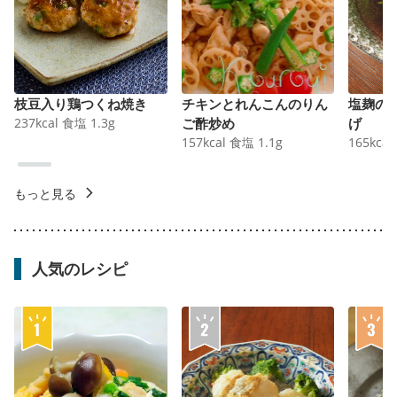
枝豆入り鶏つくね焼き
チキンとれんこんのりん
塩麹の
237
kcal
食塩
1.3
g
ご酢炒め
げ
157
kcal
食塩
1.1
g
165
kcal
もっと見る
人気のレシピ