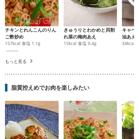
チキンとれんこんのりん
きゅうりとわかめと貝割
キャベ
ご酢炒め
れ菜の梅肉あえ
油あえ
157
kcal
食塩
1.1
g
15
kcal
食塩
0.4
g
34
kcal
もっと見る
脂質控えめでお肉を楽しみたい