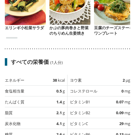
エリンギ小松菜サラダ
かぶの豚肉巻きと野菜
豆腐のチーズステーキ
のちりめん生姜焼き
ワンプレート
すべての栄養価
(1人分)
エネルギー
38
kcal
ヨウ素
2
µg
食塩相当量
0.5
g
コレステロール
0
mg
たんぱく質
1.4
g
ビタミンB1
0.07
mg
脂質
2.1
g
ビタミンB2
0.09
mg
炭水化物
4.1
g
ビタミンC
29
mg
糖質
2.6
g
ビタミンB6
0.13
mg