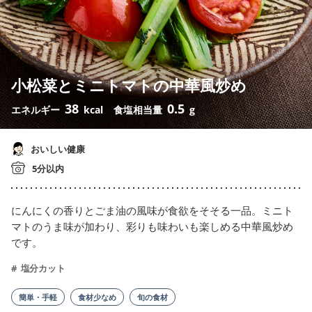
小松菜とミニトマトの中華風炒め
38
0.5
エネルギー
kcal
食塩相当量
g
おいしい健康
5分以内
にんにくの香りとごま油の風味が食欲をそそる一品。ミニト
マトのうま味が加わり、彩りも味わいも楽しめる中華風炒め
です。
塩分カット
簡単・手軽
食材少なめ
旬の食材