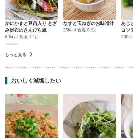
かにかまと豆苗入り きざ
なすと玉ねぎのお味噌汁
あじと
み昆布のきんぴら風
25
kcal
食塩
0.9
g
ヨソテ
69
kcal
食塩
1.1
g
200
kcal
もっと見る
おいしく減塩したい