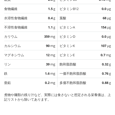
食物繊維
1.5
g
ビタミンB12
0.0
µg
水溶性食物繊維
0.4
g
葉酸
68
µg
不溶性食物繊維
1.1
g
ビタミンA
154
µg
カリウム
359
mg
ビタミンD
0.0
µg
カルシウム
90
mg
ビタミンK
107
µg
マグネシウム
12
mg
ビタミンE
0.7
mg
リン
39
mg
飽和脂肪酸
0.32
g
鉄
1.6
mg
一価不飽和脂肪酸
0.76
g
亜鉛
0.2
mg
多価不飽和脂肪酸
0.88
g
煮物や麺類の残り汁など、実際には食さないと想定される栄養価は、上
記リストから除いてあります。