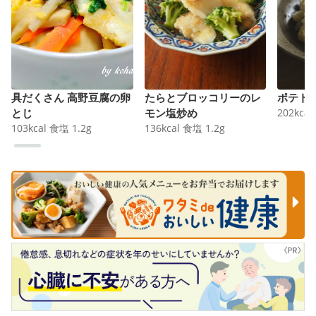
具だくさん 高野豆腐の卵
たらとブロッコリーのレ
ポテト
とじ
モン塩炒め
202
kcal
103
kcal
食塩
1.2
g
136
kcal
食塩
1.2
g