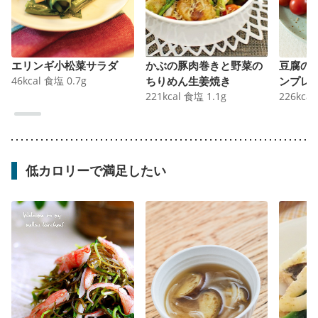
エリンギ小松菜サラダ
かぶの豚肉巻きと野菜の
豆腐の
46
kcal
食塩
0.7
g
ちりめん生姜焼き
ンプレ
221
kcal
食塩
1.1
g
226
kcal
低カロリーで満足したい