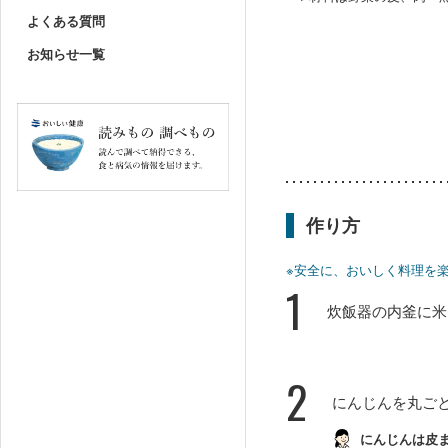
よくある質問
お知らせ一覧
作り方
※安全に、おいしく料理を
1
炊飯器の内釜に米
2
にんじんを丸ご
にんじんは皮