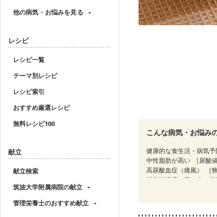
他の病気・お悩みを見る
レシピ
レシピ一覧
テーマ別レシピ
レシピ索引
おすすめ厳選レシピ
無料レシピ100
こんな病気・お悩み
健康的な食生活・病気予
献立
中性脂肪が高い
尿酸
高尿酸血症（痛風）
献立検索
消化性潰瘍（胃・十二指
筑波大学附属病院の献立
過敏性腸症候群（IBS）
CKD（ステージ３a）
管理栄養士のおすすめ献立
乳がん治療を終えた方・