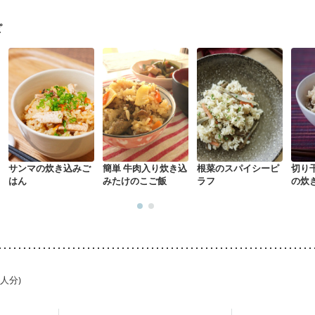
・経過観察中の方
大腸がん（抗がん剤治療中）
大腸がん（放射線治療
がない
消化不良
妊娠中(初期)
妊婦健診・体重増加が気になる（初期）
ピ
る（初期）
妊婦健診・血糖値が気になる（初期）
妊娠高血圧(中期)
妊
混合栄養）
産後（ミルク）
骨折
骨粗しょう症
関節リウマチ
た体作り）
低栄養予防
貧血対策
ニキビ・肌荒れ
妊活中
更年期
サンマの炊き込みご
簡単 牛肉入り炊き込
根菜のスパイシーピ
切り
はん
みたけのこご飯
ラフ
の炊
1人分)