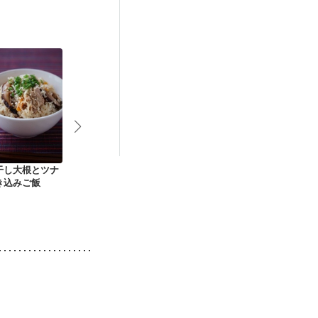
中）
娠糖尿病(初期)
干し大根とツナ
秋野菜の彩り五目炊
さばの水煮缶で炊き
鶏肉と干しし
き込みご飯
き込みご飯
込みご飯
の炊き込みご