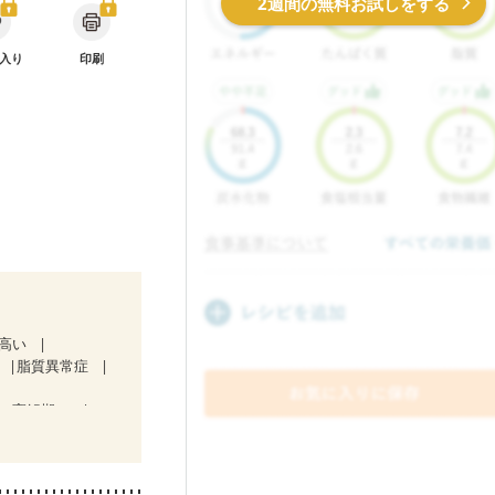
2週間の無料お試しをする
入り
印刷
が高い
脂質異常症
（寛解期）
治療中）
・経過観察中の方