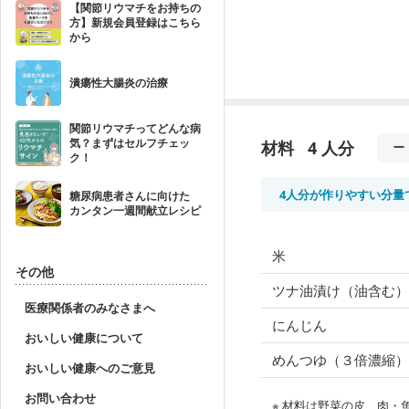
【関節リウマチをお持ちの
方】新規会員登録はこちら
から
潰瘍性大腸炎の治療
関節リウマチってどんな病
気？まずはセルフチェッ
材料
4 人分
ク！
4人分が作りやすい分量
糖尿病患者さんに向けた
カンタン一週間献立レシピ
米
その他
ツナ油漬け（油含む）
医療関係者のみなさまへ
にんじん
おいしい健康について
めんつゆ（３倍濃縮）
おいしい健康へのご意見
お問い合わせ
※ 材料は野菜の皮、肉