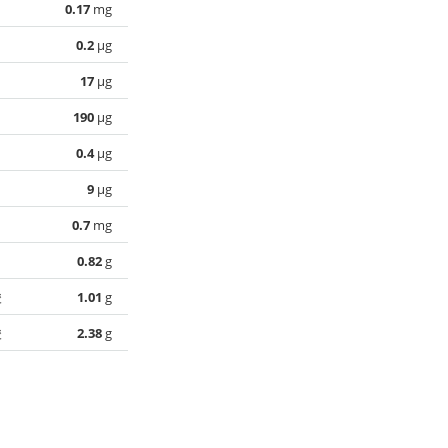
0.17
mg
0.2
µg
17
µg
190
µg
0.4
µg
9
µg
0.7
mg
0.82
g
酸
1.01
g
酸
2.38
g