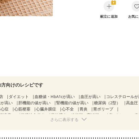
献立に追加
お気に
の方向けのレシピです
防
ダイエット
血糖値・HbA1cが高い
血圧が高い
コレステロール
値が高い
肝機能の値が高い
腎機能の値が高い
糖尿病（2型）
高血圧
狭心症
心筋梗塞
心臓弁膜症
心不全
胃炎
胃ポリープ
腸潰瘍）
逆流性食道炎
慢性膵炎（移行期・寛解期）
痔
クローン病
さらに表示する
糖尿病性腎症（第３期）
CKD（ステージ１）
CKD（ステージ２）
乳がん（抗がん剤治療中）
乳がん（ホルモン療法中）
乳がん（放射線
経過観察中の方など
胃がん（抗がん剤治療中）
胃がん治療を終えた方