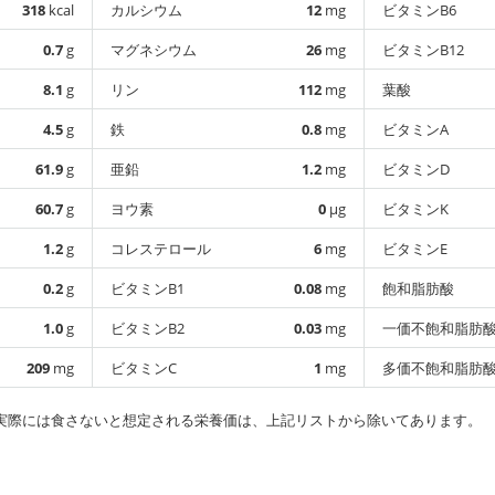
318
kcal
カルシウム
12
mg
ビタミンB6
0.7
g
マグネシウム
26
mg
ビタミンB12
8.1
g
リン
112
mg
葉酸
4.5
g
鉄
0.8
mg
ビタミンA
61.9
g
亜鉛
1.2
mg
ビタミンD
60.7
g
ヨウ素
0
µg
ビタミンK
1.2
g
コレステロール
6
mg
ビタミンE
0.2
g
ビタミンB1
0.08
mg
飽和脂肪酸
1.0
g
ビタミンB2
0.03
mg
一価不飽和脂肪
209
mg
ビタミンC
1
mg
多価不飽和脂肪
実際には食さないと想定される栄養価は、上記リストから除いてあります。