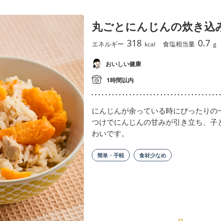
丸ごとにんじんの炊き込
318
0.7
エネルギー
食塩相当量
kcal
g
おいしい健康
1時間以内
にんじんが余っている時にぴったりの
つけでにんじんの甘みが引き立ち、子
わいです。
簡単・手軽
食材少なめ