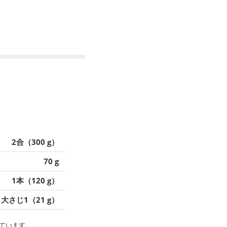
2合（300 g）
70 g
1本（120 g）
大さじ1（21 g）
ています。