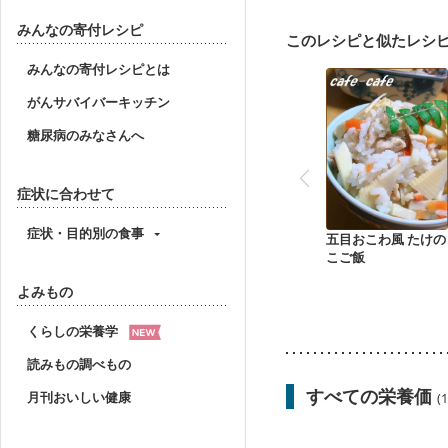
大腸がん治療を終えた方
飲み込みにくい
食欲
みんなの寄付レシピ
このレシピと似たレシ
妊婦健診・血圧が気にな
産後（母乳）
産後（
みんなの寄付レシピとは
フレイル（年齢に合わせ
がんサバイバーキッチン
糖尿病のみなさんへ
症状に合わせて
症状・目的別の食事
五目おこわ風 たけの
こご飯
よみもの
くらしの栄養学
読みもの調べもの
すべての栄養価
月刊おいしい健康
(