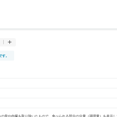
です。
・魚の骨や内臓を取り除いたもので、食べられる部分の分量（調理量）を表示し