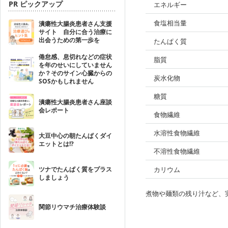
PR ピックアップ
エネルギー
食塩相当量
潰瘍性大腸炎患者さん支援
サイト 自分に合う治療に
出会うための第一歩を
たんぱく質
倦怠感、息切れなどの症状
脂質
を年のせいにしていません
か？そのサイン心臓からの
炭水化物
SOSかもしれません
糖質
潰瘍性大腸炎患者さん座談
会レポート
食物繊維
水溶性食物繊維
大豆中心の朝たんぱくダイ
エットとは!?
不溶性食物繊維
ツナでたんぱく質をプラス
カリウム
しましょう
煮物や麺類の残り汁など、
関節リウマチ治療体験談