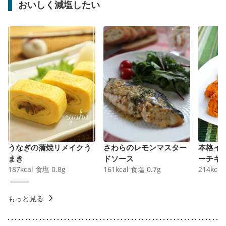
おいしく減塩したい
うなぎの蒲焼リメイクう
さわらのレモンマスター
本格イ
まき
ドソース
ーチキ
187
kcal
食塩
0.8
g
161
kcal
食塩
0.7
g
214
kcal
もっと見る