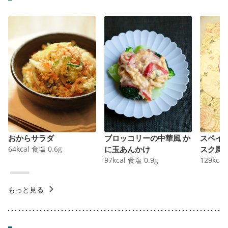
おからサラダ
ブロッコリーの中華風 か
スペイ
64
kcal
食塩
0.6
g
に玉あんかけ
スク風
97
kcal
食塩
0.9
g
129
kcal
もっと見る