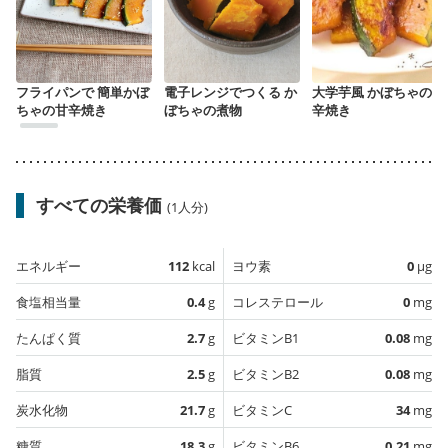
フライパンで 簡単かぼ
電子レンジでつくる か
大学芋風 かぼちゃの甘
ちゃの甘辛焼き
ぼちゃの煮物
辛焼き
すべての栄養価
(1人分)
エネルギー
112
kcal
ヨウ素
0
µg
食塩相当量
0.4
g
コレステロール
0
mg
たんぱく質
2.7
g
ビタミンB1
0.08
mg
脂質
2.5
g
ビタミンB2
0.08
mg
炭水化物
21.7
g
ビタミンC
34
mg
糖質
18.3
g
ビタミンB6
0.21
mg