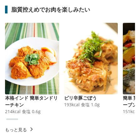
脂質控えめでお肉を楽しみたい
本格インド 簡単タンドリ
ピリ辛豚ごぼう
簡単 
ーチキン
193
kcal
食塩
1.0
g
ーブン
214
kcal
食塩
0.6
g
151
kcal
もっと見る