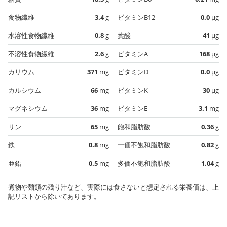
食物繊維
3.4
g
ビタミンB12
0.0
µg
水溶性食物繊維
0.8
g
葉酸
41
µg
不溶性食物繊維
2.6
g
ビタミンA
168
µg
カリウム
371
mg
ビタミンD
0.0
µg
カルシウム
66
mg
ビタミンK
30
µg
マグネシウム
36
mg
ビタミンE
3.1
mg
リン
65
mg
飽和脂肪酸
0.36
g
鉄
0.8
mg
一価不飽和脂肪酸
0.82
g
亜鉛
0.5
mg
多価不飽和脂肪酸
1.04
g
煮物や麺類の残り汁など、実際には食さないと想定される栄養価は、上
記リストから除いてあります。