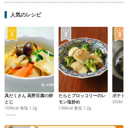
人気のレシピ
具だくさん 高野豆腐の卵
たらとブロッコリーのレ
ポテト
とじ
モン塩炒め
202
kcal
103
kcal
食塩
1.2
g
136
kcal
食塩
1.2
g