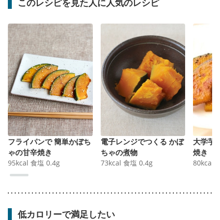
このレシピを見た人に人気のレシピ
フライパンで 簡単かぼち
電子レンジでつくる かぼ
大学芋
ゃの甘辛焼き
ちゃの煮物
焼き
95
kcal
食塩
0.4
g
73
kcal
食塩
0.4
g
80
kcal
低カロリーで満足したい