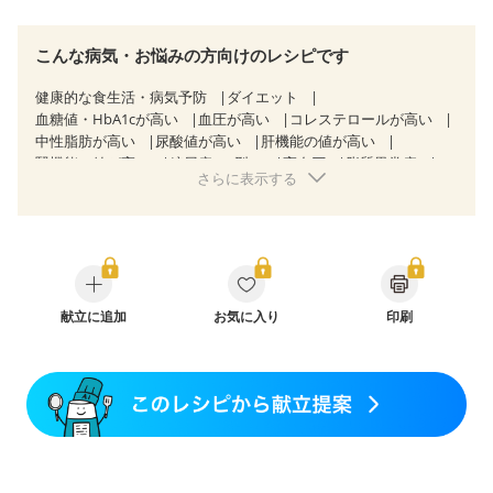
こんな病気・お悩みの方向けのレシピです
健康的な食生活・病気予防
ダイエット
血糖値・HbA1cが高い
血圧が高い
コレステロールが高い
中性脂肪が高い
尿酸値が高い
肝機能の値が高い
腎機能の値が高い
糖尿病（2型）
高血圧
脂質異常症
さらに表示する
高尿酸血症（痛風）
狭心症
心筋梗塞
心臓弁膜症
心不全
胃ポリープ
逆流性食道炎
胆石症
慢性膵炎（移行期・寛解期）
非アルコール性脂肪肝
痔
慢性便秘症
過敏性腸症候群（IBS）
睡眠時無呼吸症候群
糖尿病性腎症（第１期）
糖尿病性腎症（第２期）
糖尿病性腎症（第３期）
CKD（ステージ１）
CKD（ステージ２）
献立に追加
CKD（ステージ３a）
お気に入り
印刷
乳がん（抗がん剤治療中）
乳がん（ホルモン療法中）
乳がん（放射線治療中）
乳がん治療を終えた方・経過観察中の方など
味の感じ方が変わった
食欲がない
妊娠中(初期)
妊婦健診・体重増加が気になる（初期）
妊婦健診・血圧が気になる（初期）
妊婦健診・血糖値が気になる（初期）
妊娠高血圧(中期)