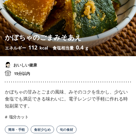
かぼちゃのごまみそあえ
112
0.4
エネルギー
kcal
食塩相当量
g
おいしい健康
15分以内
かぼちゃの甘みとごまの風味、みそのコクを生かし、少ない
食塩でも満足できる味わいに。電子レンジで手軽に作れる時
短副菜です。
塩分カット
簡単・手軽
食材少なめ
旬の食材