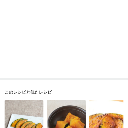
妊娠糖尿病(初期)
産後（母乳）
産後（混合栄養）
産後（ミルク）
骨折
骨粗しょう症
関節リウマチ
乾癬
フレイル（年齢に合わせた体作り）
低栄養予防
貧血対策
ニキビ・肌荒れ
妊活中
更年期
このレシピと似たレシピ