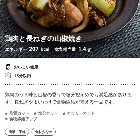
鶏肉と長ねぎの山椒焼き
207
1.4
エネルギー
kcal
食塩相当量
g
おいしい健康
15分以内
鶏肉のうま味と山椒の香りで塩分控えめでも満足感がありま
す。長ねぎやまいたけで食物繊維が補える一品です。
脂質カット
塩分カット
カロリーカット
食物繊維アップ
簡単・手軽
食材少なめ