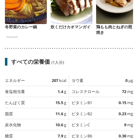
冬野菜のカレー鍋
炊くだけカオマンガイ
鶏もも肉とねぎの照り
焼き
すべての栄養価
(1人分)
エネルギー
207
kcal
ヨウ素
0
µg
食塩相当量
1.4
g
コレステロール
72
mg
たんぱく質
15.5
g
ビタミンB1
0.15
mg
脂質
11.6
g
ビタミンB2
0.23
mg
炭水化物
10.6
g
ビタミンC
9
mg
糖質
7.9
g
ビタミンB6
0.30
mg