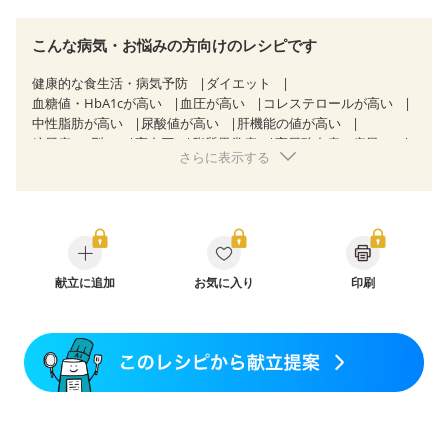
こんな病気・お悩みの方向けのレシピです
健康的な食生活・病気予防
ダイエット
血糖値・HbA1cが高い
血圧が高い
コレステロールが高い
中性脂肪が高い
尿酸値が高い
肝機能の値が高い
糖尿病（2型）
高血圧
脂質異常症
高尿酸血症（痛風）
さらに表示する
胃ポリープ
胆石症
慢性便秘症
過敏性腸症候群（IBS）
睡眠時無呼吸症候群
糖尿病性腎症（第３期）
乳がん（抗がん剤治療中）
乳がん（ホルモン療法中）
乳がん（放射線治療中）
乳がん治療を終えた方・経過観察中の方など
飲み込みにくい
食欲がない
産後（ミルク）
骨折
骨粗しょう症
献立に追加
関節リウマチ
お気に入り
印刷
フレイル（年齢に合わせた体作り）
低栄養予防
貧血対策
ニキビ・肌荒れ
妊活中
更年期