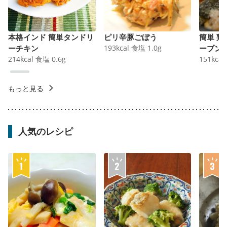
本格インド 簡単タンドリ
ピリ辛豚ごぼう
簡単 
ーチキン
193
kcal
食塩
1.0
g
ーブン
214
kcal
食塩
0.6
g
151
kcal
もっと見る
人気のレシピ