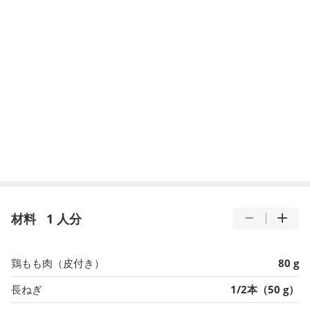
材料
1 人分
鶏もも肉（皮付き）
80 g
長ねぎ
1/2本（50 g）