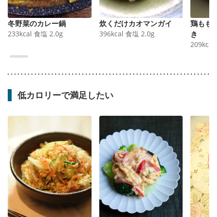
冬野菜のカレー鍋
炊くだけカオマンガイ
鶏もも
233
kcal
食塩
2.0
g
396
kcal
食塩
2.0
g
き
209
kcal
低カロリーで満足したい