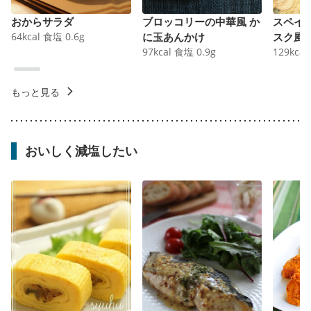
おからサラダ
ブロッコリーの中華風 か
スペイ
64
kcal
食塩
0.6
g
に玉あんかけ
スク風
97
kcal
食塩
0.9
g
129
kcal
もっと見る
おいしく減塩したい