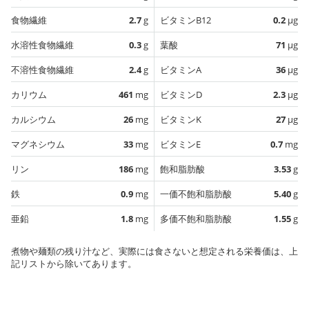
食物繊維
2.7
g
ビタミンB12
0.2
µg
水溶性食物繊維
0.3
g
葉酸
71
µg
不溶性食物繊維
2.4
g
ビタミンA
36
µg
カリウム
461
mg
ビタミンD
2.3
µg
カルシウム
26
mg
ビタミンK
27
µg
マグネシウム
33
mg
ビタミンE
0.7
mg
リン
186
mg
飽和脂肪酸
3.53
g
鉄
0.9
mg
一価不飽和脂肪酸
5.40
g
亜鉛
1.8
mg
多価不飽和脂肪酸
1.55
g
煮物や麺類の残り汁など、実際には食さないと想定される栄養価は、上
記リストから除いてあります。