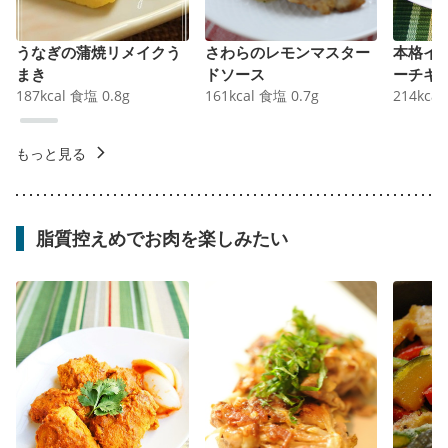
うなぎの蒲焼リメイクう
さわらのレモンマスター
本格イ
まき
ドソース
ーチキ
187
kcal
食塩
0.8
g
161
kcal
食塩
0.7
g
214
kcal
もっと見る
脂質控えめでお肉を楽しみたい