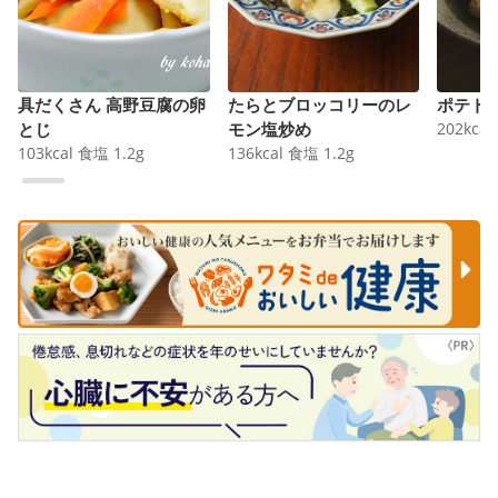
具だくさん 高野豆腐の卵
たらとブロッコリーのレ
ポテト
とじ
モン塩炒め
202
kcal
103
kcal
食塩
1.2
g
136
kcal
食塩
1.2
g