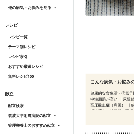
他の病気・お悩みを見る
レシピ
レシピ一覧
テーマ別レシピ
レシピ索引
おすすめ厳選レシピ
無料レシピ100
こんな病気・お悩み
健康的な食生活・病気予
献立
中性脂肪が高い
尿酸
高尿酸血症（痛風）
献立検索
慢性膵炎（移行期・寛解
筑波大学附属病院の献立
睡眠時無呼吸症候群
CKD（ステージ１）
C
管理栄養士のおすすめ献立
乳がん（ホルモン療法中