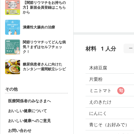
【関節リウマチをお持ちの
方】新規会員登録はこちら
から
潰瘍性大腸炎の治療
関節リウマチってどんな病
気？まずはセルフチェッ
材料
1 人分
ク！
糖尿病患者さんに向けた
木綿豆腐
カンタン一週間献立レシピ
片栗粉
その他
ミニトマト
医療関係者のみなさまへ
えのきたけ
おいしい健康について
にんにく
おいしい健康へのご意見
青じそ（お好みで）
お問い合わせ