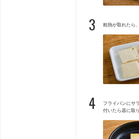
3
粗熱が取れたら
4
フライパンにサ
付いたら器に取