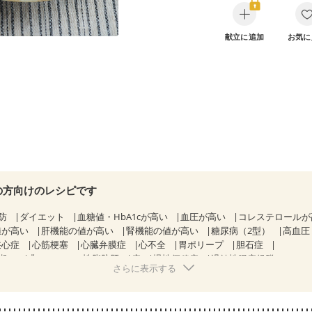
献立に追加
お気に
の方向けのレシピです
防
ダイエット
血糖値・HbA1cが高い
血圧が高い
コレステロール
値が高い
肝機能の値が高い
腎機能の値が高い
糖尿病（2型）
高血圧
狭心症
心筋梗塞
心臓弁膜症
心不全
胃ポリープ
胆石症
期）
非アルコール性脂肪肝
痔
慢性便秘症
過敏性腸症候群（IBS）
さらに表示する
糖尿病性腎症（第１期）
糖尿病性腎症（第２期）
糖尿病性腎症（第３期
KD（ステージ２）
CKD（ステージ３a）
透析
乳がん（抗がん剤治療
）
乳がん（放射線治療中）
乳がん治療を終えた方・経過観察中の方な