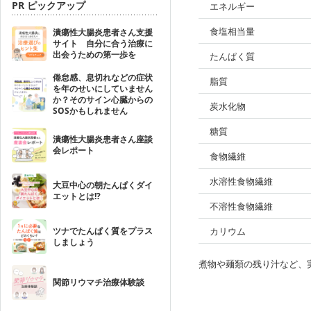
PR ピックアップ
エネルギー
食塩相当量
潰瘍性大腸炎患者さん支援
サイト 自分に合う治療に
出会うための第一歩を
たんぱく質
倦怠感、息切れなどの症状
脂質
を年のせいにしていません
か？そのサイン心臓からの
炭水化物
SOSかもしれません
糖質
潰瘍性大腸炎患者さん座談
会レポート
食物繊維
水溶性食物繊維
大豆中心の朝たんぱくダイ
エットとは!?
不溶性食物繊維
ツナでたんぱく質をプラス
カリウム
しましょう
煮物や麺類の残り汁など、
関節リウマチ治療体験談