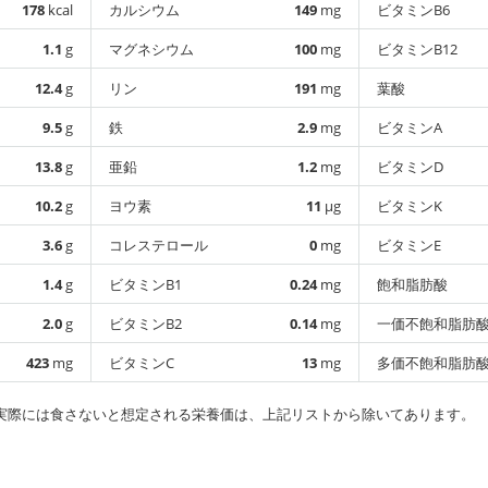
178
kcal
カルシウム
149
mg
ビタミンB6
1.1
g
マグネシウム
100
mg
ビタミンB12
12.4
g
リン
191
mg
葉酸
9.5
g
鉄
2.9
mg
ビタミンA
13.8
g
亜鉛
1.2
mg
ビタミンD
10.2
g
ヨウ素
11
µg
ビタミンK
3.6
g
コレステロール
0
mg
ビタミンE
1.4
g
ビタミンB1
0.24
mg
飽和脂肪酸
2.0
g
ビタミンB2
0.14
mg
一価不飽和脂肪
423
mg
ビタミンC
13
mg
多価不飽和脂肪
実際には食さないと想定される栄養価は、上記リストから除いてあります。