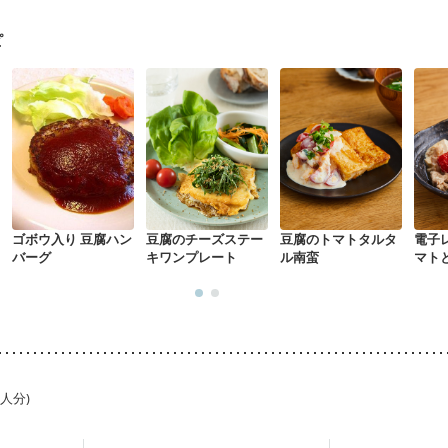
・体重増加が気になる（初期）
妊婦健診・血圧が気になる（初期）
なる（初期）
妊娠高血圧(中期)
妊娠糖尿病(初期)
産後（母乳）
産
ピ
骨粗しょう症
関節リウマチ
乾癬
フレイル（年齢に合わせた体作り
荒れ
妊活中
更年期
ゴボウ入り 豆腐ハン
豆腐のチーズステー
豆腐のトマトタルタ
電子
バーグ
キワンプレート
ル南蛮
マト
肉豆
1人分)