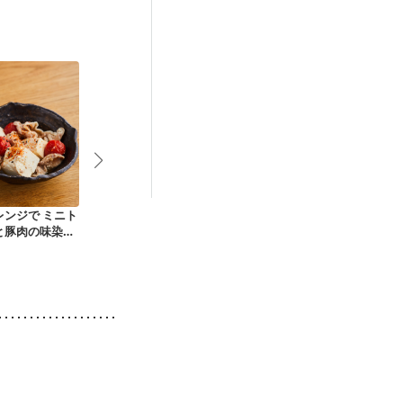
後（混合栄養）
）
低栄養予防
レンジで ミニト
豆腐とエビのチリソ
和風豆腐ハンバーグ
アボカドとト
と豚肉の味染み
ース
洋風白あえ
腐