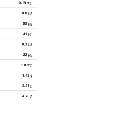
0.19
mg
0.0
µg
58
µg
41
µg
0.3
µg
22
µg
1.0
mg
1.42
g
酸
2.21
g
酸
4.76
g