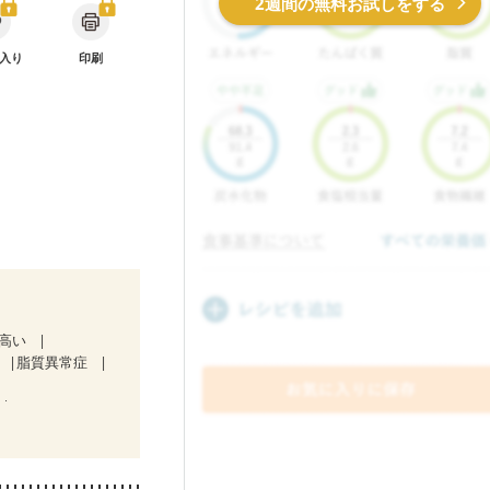
2週間の無料お試しをする
入り
印刷
が高い
脂質異常症
）
中）
ど
食欲がない