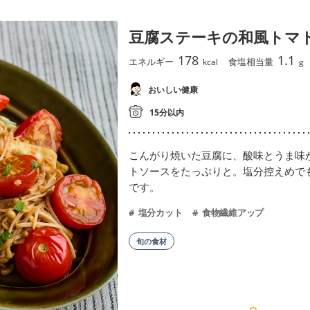
豆腐ステーキの和風トマ
178
1.1
エネルギー
食塩相当量
kcal
g
おいしい健康
15分以内
こんがり焼いた豆腐に、酸味とうま味
トソースをたっぷりと。塩分控えめで
です。
塩分カット
食物繊維アップ
旬の食材