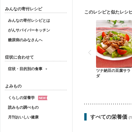
妊娠中(初期)
妊婦健診
妊婦健診・血糖値が気に
みんなの寄付レシピ
このレシピと似たレシ
産後（ミルク）
骨折
貧血対策
ニキビ・肌
みんなの寄付レシピとは
がんサバイバーキッチン
糖尿病のみなさんへ
症状に合わせて
症状・目的別の食事
ツナ納豆の豆腐サラ
ダ
よみもの
くらしの栄養学
読みもの調べもの
すべての栄養価
月刊おいしい健康
(