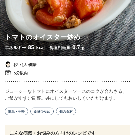
トマトのオイスター炒め
85
0.7
エネルギー
kcal
食塩相当量
g
おいしい健康
5分以内
ジューシーなトマトにオイスターソースのコクが合わさる、
ご飯がすすむ副菜。丼にしてもおいしくいただけます。
簡単・手軽
食材少なめ
旬の食材
こんな病気・お悩みの方向けのレシピです