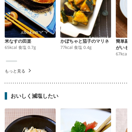
米なすの田楽
かぼちゃと茄子のマリネ
簡単副
65
kcal
食塩
0.7
g
77
kcal
食塩
0.4
g
がいも
67
kcal
もっと見る
おいしく減塩したい