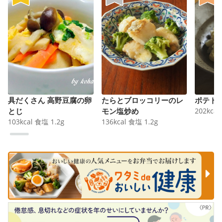
具だくさん 高野豆腐の卵
たらとブロッコリーのレ
ポテト
とじ
モン塩炒め
202
kcal
103
kcal
食塩
1.2
g
136
kcal
食塩
1.2
g