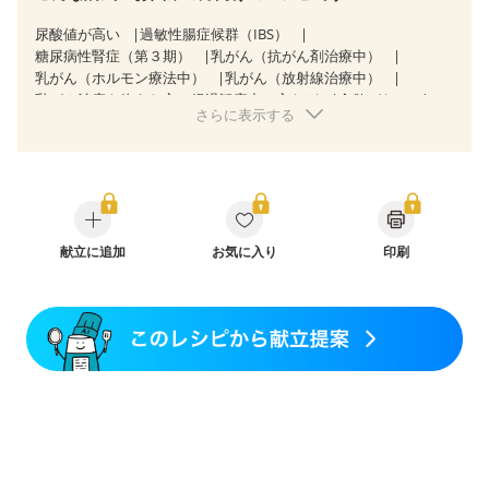
尿酸値が高い
過敏性腸症候群（IBS）
糖尿病性腎症（第３期）
乳がん（抗がん剤治療中）
乳がん（ホルモン療法中）
乳がん（放射線治療中）
乳がん治療を終えた方・経過観察中の方など
食欲がない
さらに表示する
妊娠中(初期)
妊婦健診・体重増加が気になる（初期）
妊婦健診・血圧が気になる（初期）
妊婦健診・血糖値が気になる（初期）
妊娠高血圧(中期)
妊娠糖尿病(初期)
産後（母乳）
産後（混合栄養）
産後（ミルク）
骨折
骨粗しょう症
関節リウマチ
フレイル（年齢に合わせた体作り）
低栄養予防
貧血対策
ニキビ・肌荒れ
献立に追加
妊活中
お気に入り
更年期
印刷