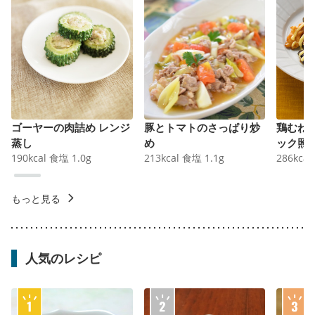
ゴーヤーの肉詰め レンジ
豚とトマトのさっぱり炒
鶏むね
蒸し
め
ック照
190
kcal
食塩
1.0
g
213
kcal
食塩
1.1
g
286
kcal
もっと見る
人気のレシピ