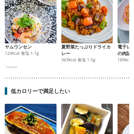
ヤムウンセン
夏野菜たっぷりドライカ
電子レ
124
kcal
食塩
1.1
g
レー
の肉詰
363
kcal
食塩
1.5
g
189
kcal
低カロリーで満足したい