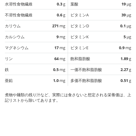
水溶性食物繊維
0.3
g
葉酸
19
µg
不溶性食物繊維
0.6
g
ビタミンA
39
µg
カリウム
271
mg
ビタミンD
0.1
µg
カルシウム
9
mg
ビタミンK
5
µg
マグネシウム
17
mg
ビタミンE
0.9
mg
リン
64
mg
飽和脂肪酸
1.89
g
鉄
0.5
mg
一価不飽和脂肪酸
2.27
g
亜鉛
1.0
mg
多価不飽和脂肪酸
0.51
g
煮物や麺類の残り汁など、実際には食さないと想定される栄養価は、上
記リストから除いてあります。