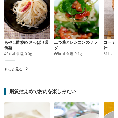
もやし酢炒め さっぱり常
三つ葉とレンコンのサラ
ゴーヤ
備菜
ダ
汁
49
kcal
食塩
0.0
g
66
kcal
食塩
0.1
g
61
kcal
もっと見る
脂質控えめでお肉を楽しみたい