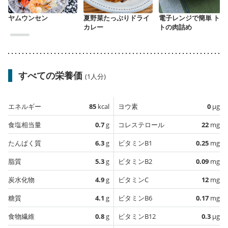
ヤムウンセン
夏野菜たっぷりドライ
電子レンジで簡単 トマ
カレー
トの肉詰め
すべての栄養価
(1人分)
エネルギー
85
kcal
ヨウ素
0
µg
食塩相当量
0.7
g
コレステロール
22
mg
たんぱく質
6.3
g
ビタミンB1
0.25
mg
脂質
5.3
g
ビタミンB2
0.09
mg
炭水化物
4.9
g
ビタミンC
12
mg
糖質
4.1
g
ビタミンB6
0.17
mg
食物繊維
0.8
g
ビタミンB12
0.3
µg