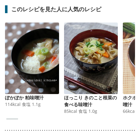
このレシピを見た人に人気のレシピ
ぽかぽか 粕味噌汁
ほっこり きのこと根菜の
ホクホ
114
kcal
食塩
1.1
g
食べる味噌汁
噌汁
85
kcal
食塩
1.0
g
66
kcal