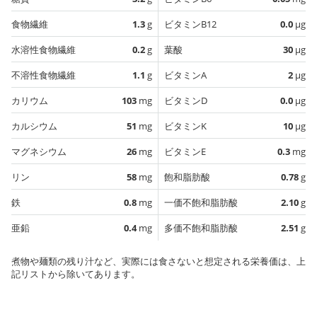
食物繊維
1.3
g
ビタミンB12
0.0
µg
水溶性食物繊維
0.2
g
葉酸
30
µg
不溶性食物繊維
1.1
g
ビタミンA
2
µg
カリウム
103
mg
ビタミンD
0.0
µg
カルシウム
51
mg
ビタミンK
10
µg
マグネシウム
26
mg
ビタミンE
0.3
mg
リン
58
mg
飽和脂肪酸
0.78
g
鉄
0.8
mg
一価不飽和脂肪酸
2.10
g
亜鉛
0.4
mg
多価不飽和脂肪酸
2.51
g
煮物や麺類の残り汁など、実際には食さないと想定される栄養価は、上
記リストから除いてあります。