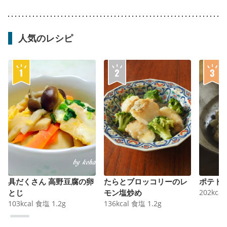
人気のレシピ
具だくさん 高野豆腐の卵
たらとブロッコリーのレ
ポテト
とじ
モン塩炒め
202
kcal
103
kcal
食塩
1.2
g
136
kcal
食塩
1.2
g