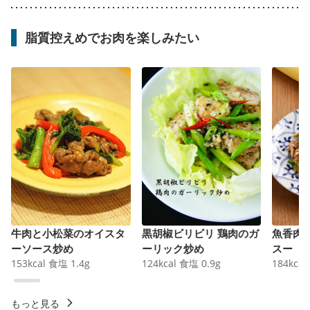
脂質控えめでお肉を楽しみたい
牛肉と小松菜のオイスタ
黒胡椒ビリビリ 鶏肉のガ
魚香肉
ーソース炒め
ーリック炒め
スー
153
kcal
食塩
1.4
g
124
kcal
食塩
0.9
g
184
kcal
もっと見る