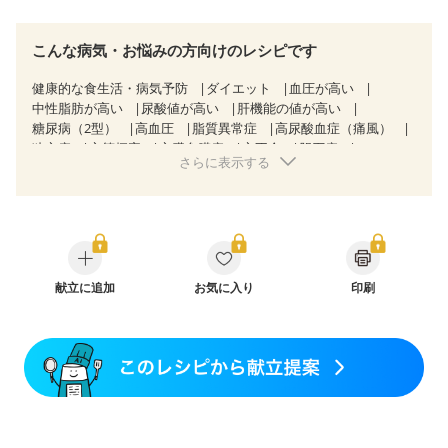
こんな病気・お悩みの方向けのレシピです
健康的な食生活・病気予防
ダイエット
血圧が高い
中性脂肪が高い
尿酸値が高い
肝機能の値が高い
糖尿病（2型）
高血圧
脂質異常症
高尿酸血症（痛風）
狭心症
心筋梗塞
心臓弁膜症
心不全
胆石症
さらに表示する
慢性便秘症
過敏性腸症候群（IBS）
糖尿病性腎症（第３期）
乳がん（抗がん剤治療中）
乳がん（ホルモン療法中）
乳がん（放射線治療中）
乳がん治療を終えた方・経過観察中の方など
飲み込みにくい
食欲がない
妊娠中(初期)
妊婦健診・体重増加が気になる（初期）
妊婦健診・血圧が気になる（初期）
献立に追加
お気に入り
印刷
妊婦健診・血糖値が気になる（初期）
妊娠高血圧(中期)
妊娠糖尿病(初期)
産後（母乳）
産後（混合栄養）
産後（ミルク）
骨折
骨粗しょう症
関節リウマチ
フレイル（年齢に合わせた体作り）
低栄養予防
貧血対策
ニキビ・肌荒れ
妊活中
更年期