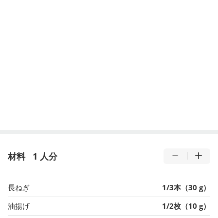
材料
1 人分
長ねぎ
1/3本（30 g）
油揚げ
1/2枚（10 g）