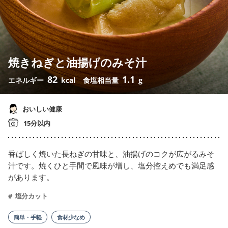
焼きねぎと油揚げのみそ汁
82
1.1
エネルギー
kcal
食塩相当量
g
おいしい健康
15分以内
香ばしく焼いた長ねぎの甘味と、油揚げのコクが広がるみそ
汁です。焼くひと手間で風味が増し、塩分控えめでも満足感
があります。
塩分カット
簡単・手軽
食材少なめ