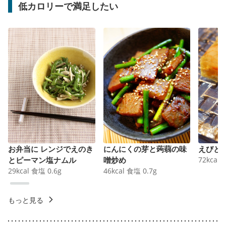
低カロリーで満足したい
お弁当に レンジでえのき
にんにくの芽と蒟蒻の味
えびと
とピーマン塩ナムル
噌炒め
72
kcal
29
kcal
食塩
0.6
g
46
kcal
食塩
0.7
g
もっと見る