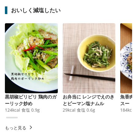
おいしく減塩したい
黒胡椒ビリビリ 鶏肉のガ
お弁当に レンジでえのき
魚香肉
ーリック炒め
とピーマン塩ナムル
スー
124
kcal
食塩
0.9
g
29
kcal
食塩
0.6
g
184
kcal
もっと見る