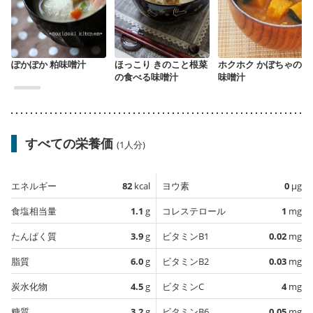
ぽかぽか 粕味噌汁
ほっこり きのこと根菜
ホクホク かぼちゃのお
の食べる味噌汁
味噌汁
すべての栄養価
(1人分)
エネルギー
82
kcal
ヨウ素
0
µg
食塩相当量
1.1
g
コレステロール
1
mg
たんぱく質
3.9
g
ビタミンB1
0.02
mg
脂質
6.0
g
ビタミンB2
0.03
mg
炭水化物
4.5
g
ビタミンC
4
mg
糖質
3.2
g
ビタミンB6
0.05
mg