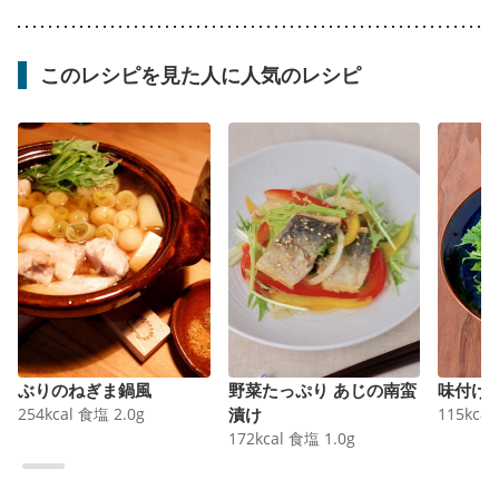
このレシピを見た人に人気のレシピ
ぶりのねぎま鍋風
野菜たっぷり あじの南蛮
味付け
254
kcal
食塩
2.0
g
漬け
115
kcal
172
kcal
食塩
1.0
g