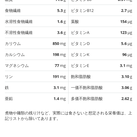
食物繊維
5.3
g
ビタミンB12
2.7
µg
水溶性食物繊維
1.6
g
葉酸
154
µg
不溶性食物繊維
3.6
g
ビタミンA
123
µg
カリウム
850
mg
ビタミンD
5.6
µg
カルシウム
198
mg
ビタミンK
96
µg
マグネシウム
77
mg
ビタミンE
3.1
mg
リン
191
mg
飽和脂肪酸
3.10
g
鉄
3.1
mg
一価不飽和脂肪酸
3.06
g
亜鉛
1.4
mg
多価不飽和脂肪酸
2.62
g
煮物や麺類の残り汁など、実際には食さないと想定される栄養価は、上
記リストから除いてあります。