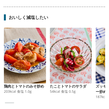
おいしく減塩したい
鶏肉とトマトのみそ炒め
たことトマトのサラダ
ズッキ
203
kcal
食塩
1.0
g
54
kcal
食塩
0.5
g
ー炒め
187
kcal