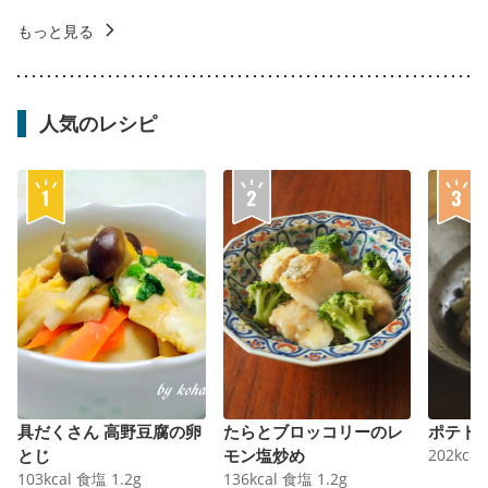
もっと見る
人気のレシピ
具だくさん 高野豆腐の卵
たらとブロッコリーのレ
ポテト
とじ
モン塩炒め
202
kcal
103
kcal
食塩
1.2
g
136
kcal
食塩
1.2
g