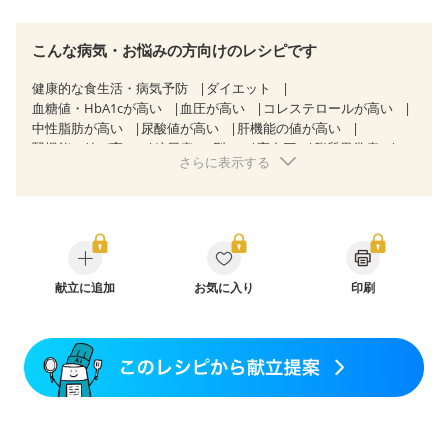
こんな病気・お悩みの方向けのレシピです
健康的な食生活・病気予防
ダイエット
血糖値・HbA1cが高い
血圧が高い
コレステロールが高い
中性脂肪が高い
尿酸値が高い
肝機能の値が高い
腎機能の値が高い
糖尿病（2型）
高血圧
脂質異常症
さらに表示する
高尿酸血症（痛風）
狭心症
心筋梗塞
心臓弁膜症
心不全
胆石症
慢性膵炎（移行期・寛解期）
非アルコール性脂肪肝
痔
慢性便秘症
過敏性腸症候群（IBS）
睡眠時無呼吸症候群
糖尿病性腎症（第１期）
糖尿病性腎症（第２期）
糖尿病性腎症（第３期）
CKD（ステージ１）
CKD（ステージ２）
献立に追加
乳がん（抗がん剤治療中）
お気に入り
印刷
乳がん（ホルモン療法中）
乳がん（放射線治療中）
乳がん治療を終えた方・経過観察中の方など
妊娠中(初期)
妊婦健診・体重増加が気になる（初期）
妊婦健診・血圧が気になる（初期）
妊婦健診・血糖値が気になる（初期）
妊娠高血圧(中期)
妊娠糖尿病(初期)
産後（母乳）
産後（混合栄養）
産後（ミルク）
骨折
骨粗しょう症
関節リウマチ