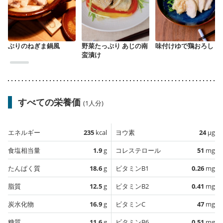
ぶりのねぎま鍋風
野菜たっぷり あじの南
味付けゆで鶏おろし
蛮漬け
すべての栄養価
(1人分)
エネルギー
235
kcal
ヨウ素
24
µg
食塩相当量
1.9
g
コレステロール
51
mg
たんぱく質
18.6
g
ビタミンB1
0.26
mg
脂質
12.5
g
ビタミンB2
0.41
mg
炭水化物
16.9
g
ビタミンC
47
mg
糖質
11.6
g
ビタミンB6
0.51
mg