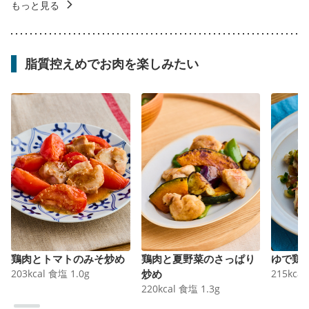
もっと見る
脂質控えめでお肉を楽しみたい
鶏肉とトマトのみそ炒め
鶏肉と夏野菜のさっぱり
ゆで鶏
203
kcal
食塩
1.0
g
炒め
215
kcal
220
kcal
食塩
1.3
g