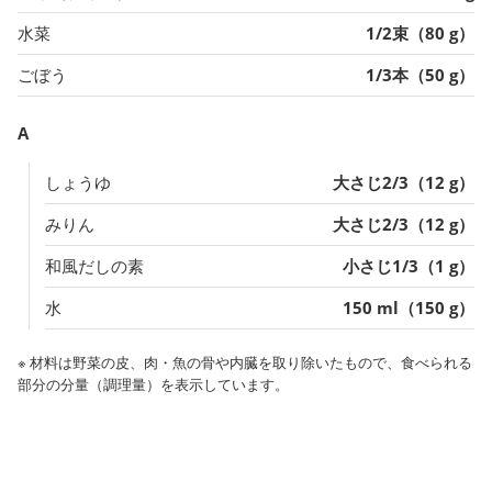
水菜
1/2束（80 g）
ごぼう
1/3本（50 g）
A
しょうゆ
大さじ2/3（12 g）
みりん
大さじ2/3（12 g）
和風だしの素
小さじ1/3（1 g）
水
150 ml（150 g）
※ 材料は野菜の皮、肉・魚の骨や内臓を取り除いたもので、食べられる
部分の分量（調理量）を表示しています。