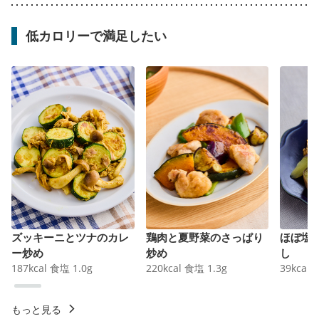
低カロリーで満足したい
ズッキーニとツナのカレ
鶏肉と夏野菜のさっぱり
ほぼ塩
ー炒め
炒め
し
187
kcal
食塩
1.0
g
220
kcal
食塩
1.3
g
39
kcal
もっと見る