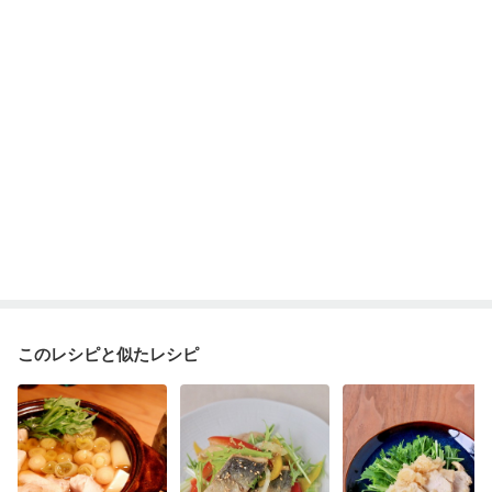
乾癬
フレイル（年齢に合わせた体作り）
低栄養予防
貧血対策
ニキビ・肌荒れ
妊活中
更年期
このレシピと似たレシピ