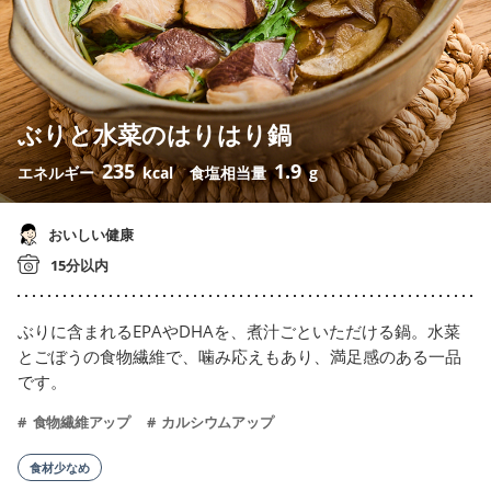
ぶりと水菜のはりはり鍋
235
1.9
エネルギー
kcal
食塩相当量
g
おいしい健康
15分以内
ぶりに含まれるEPAやDHAを、煮汁ごといただける鍋。水菜
とごぼうの食物繊維で、噛み応えもあり、満足感のある一品
です。
食物繊維アップ
カルシウムアップ
食材少なめ