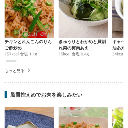
チキンとれんこんのりん
きゅうりとわかめと貝割
キャベ
ご酢炒め
れ菜の梅肉あえ
油あえ
157
kcal
食塩
1.1
g
15
kcal
食塩
0.4
g
34
kcal
もっと見る
脂質控えめでお肉を楽しみたい