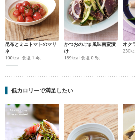
昆布とミニトマトのマリ
かつおのごま風味南蛮漬
オクラ
ネ
け
230
kcal
100
kcal
食塩
1.4
g
189
kcal
食塩
0.8
g
低カロリーで満足したい