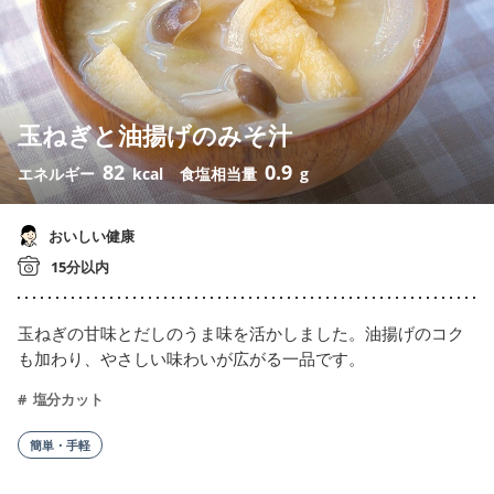
玉ねぎと油揚げのみそ汁
82
0.9
エネルギー
kcal
食塩相当量
g
おいしい健康
15分以内
玉ねぎの甘味とだしのうま味を活かしました。油揚げのコク
も加わり、やさしい味わいが広がる一品です。
塩分カット
簡単・手軽