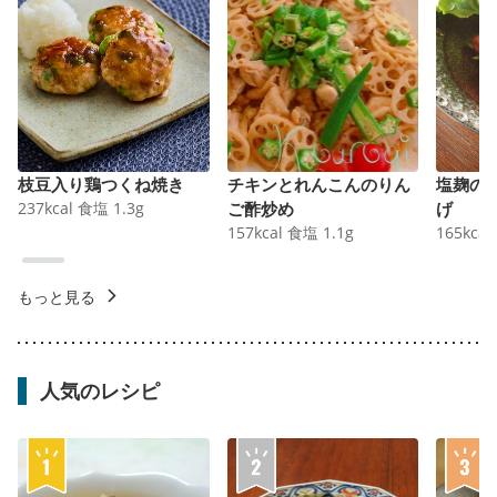
枝豆入り鶏つくね焼き
チキンとれんこんのりん
塩麹の
237
kcal
食塩
1.3
g
ご酢炒め
げ
157
kcal
食塩
1.1
g
165
kcal
もっと見る
人気のレシピ