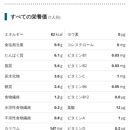
すべての栄養価
(1人分)
エネルギー
82
kcal
ヨウ素
0
µg
食塩相当量
0.9
g
コレステロール
0
mg
たんぱく質
6.1
g
ビタミンB1
0.03
mg
脂質
5.6
g
ビタミンB2
0.03
mg
炭水化物
3.6
g
ビタミンC
1
mg
糖質
2.4
g
ビタミンB6
0.05
mg
食物繊維
1.2
g
ビタミンB12
0.0
µg
水溶性食物繊維
0.2
g
葉酸
12
µg
不溶性食物繊維
0.8
g
ビタミンA
1
µg
カリウム
147
mg
ビタミンD
0.2
µg