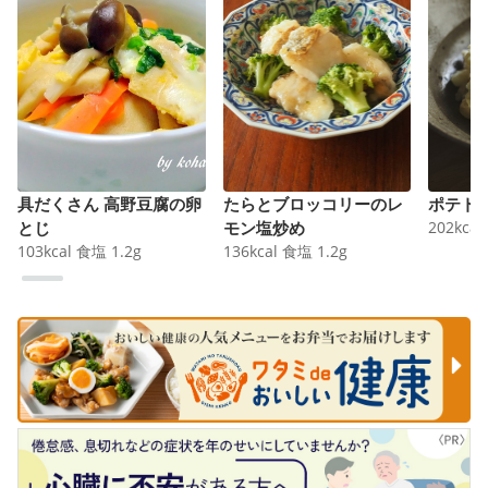
具だくさん 高野豆腐の卵
たらとブロッコリーのレ
ポテト
とじ
モン塩炒め
202
kcal
103
kcal
食塩
1.2
g
136
kcal
食塩
1.2
g