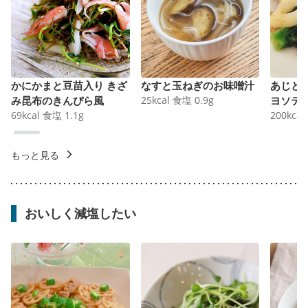
かにかまと豆苗入り きざ
なすと玉ねぎのお味噌汁
あじと
み昆布のきんぴら風
25
kcal
食塩
0.9
g
ヨソテ
69
kcal
食塩
1.1
g
200
kcal
もっと見る
おいしく減塩したい