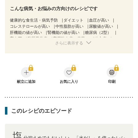
こんな病気・お悩みの方向けのレシピです
健康的な食生活・病気予防
ダイエット
血圧が高い
コレステロールが高い
中性脂肪が高い
尿酸値が高い
肝機能の値が高い
腎機能の値が高い
糖尿病（2型）
高血圧
脂質異常症
高尿酸血症（痛風）
狭心症
さらに表示する
心筋梗塞
心臓弁膜症
心不全
胆石症
慢性便秘症
過敏性腸症候群（IBS）
糖尿病性腎症（第１期）
糖尿病性腎症（第２期）
糖尿病性腎症（第３期）
CKD（ステージ１）
CKD（ステージ２）
乳がん（抗がん剤治療中）
乳がん（ホルモン療法中）
乳がん（放射線治療中）
乳がん治療を終えた方・経過観察中の方など
献立に追加
お気に入り
印刷
飲み込みにくい
食欲がない
妊娠中(初期)
妊婦健診・体重増加が気になる（初期）
妊婦健診・血圧が気になる（初期）
妊婦健診・血糖値が気になる（初期）
妊娠高血圧(中期)
このレシピのエピソード
妊娠糖尿病(初期)
産後（母乳）
産後（混合栄養）
産後（ミルク）
骨折
骨粗しょう症
関節リウマチ
乾癬
フレイル（年齢に合わせた体作り）
低栄養予防
貧血対策
ニキビ・肌荒れ
妊活中
更年期
塩