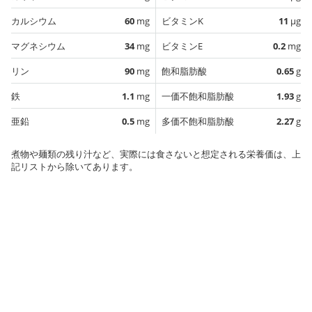
カルシウム
60
mg
ビタミンK
11
µg
マグネシウム
34
mg
ビタミンE
0.2
mg
リン
90
mg
飽和脂肪酸
0.65
g
鉄
1.1
mg
一価不飽和脂肪酸
1.93
g
亜鉛
0.5
mg
多価不飽和脂肪酸
2.27
g
煮物や麺類の残り汁など、実際には食さないと想定される栄養価は、上
記リストから除いてあります。