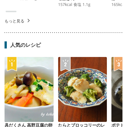
157
kcal
食塩
1.1
g
165
kcal
もっと見る
人気のレシピ
具だくさん 高野豆腐の卵
たらとブロッコリーのレ
ポテト