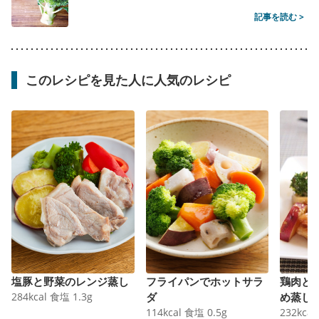
記事を読む >
このレシピを見た人に人気のレシピ
塩豚と野菜のレンジ蒸し
フライパンでホットサラ
鶏肉と
284
kcal
食塩
1.3
g
ダ
め蒸し
114
kcal
食塩
0.5
g
232
kcal