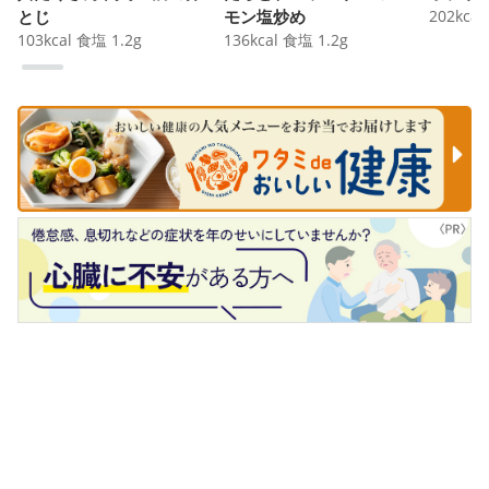
とじ
モン塩炒め
202
kcal
103
kcal
食塩
1.2
g
136
kcal
食塩
1.2
g