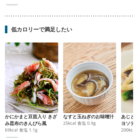
低カロリーで満足したい
かにかまと豆苗入り きざ
なすと玉ねぎのお味噌汁
あじと
み昆布のきんぴら風
25
kcal
食塩
0.9
g
ヨソテ
69
kcal
食塩
1.1
g
200
kcal