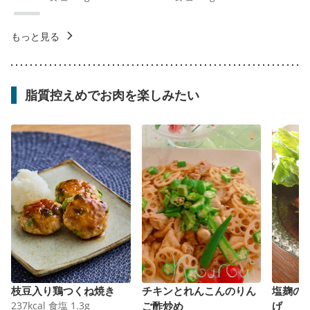
もっと見る
脂質控えめでお肉を楽しみたい
枝豆入り鶏つくね焼き
チキンとれんこんのりん
塩麹の
237
kcal
食塩
1.3
g
ご酢炒め
げ