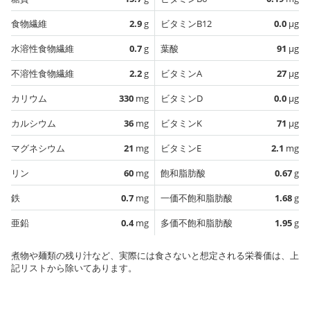
食物繊維
2.9
g
ビタミンB12
0.0
µg
水溶性食物繊維
0.7
g
葉酸
91
µg
不溶性食物繊維
2.2
g
ビタミンA
27
µg
カリウム
330
mg
ビタミンD
0.0
µg
カルシウム
36
mg
ビタミンK
71
µg
マグネシウム
21
mg
ビタミンE
2.1
mg
リン
60
mg
飽和脂肪酸
0.67
g
鉄
0.7
mg
一価不飽和脂肪酸
1.68
g
亜鉛
0.4
mg
多価不飽和脂肪酸
1.95
g
煮物や麺類の残り汁など、実際には食さないと想定される栄養価は、上
記リストから除いてあります。