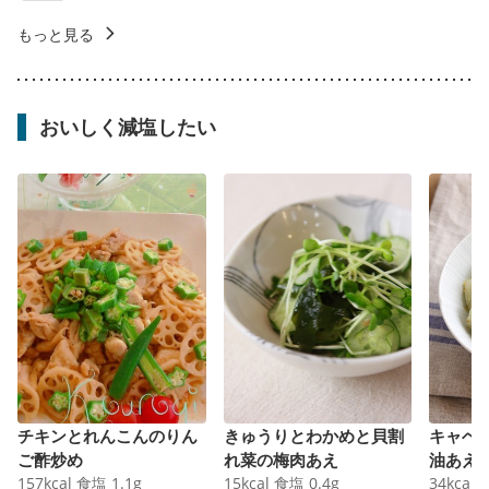
もっと見る
おいしく減塩したい
チキンとれんこんのりん
きゅうりとわかめと貝割
キャベ
ご酢炒め
れ菜の梅肉あえ
油あえ
157
kcal
食塩
1.1
g
15
kcal
食塩
0.4
g
34
kcal