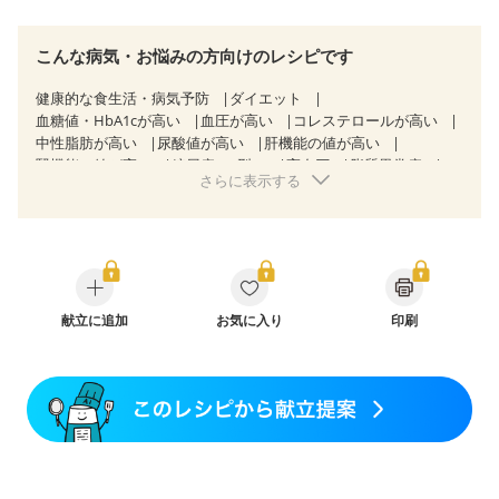
こんな病気・お悩みの方向けのレシピです
健康的な食生活・病気予防
ダイエット
血糖値・HbA1cが高い
血圧が高い
コレステロールが高い
中性脂肪が高い
尿酸値が高い
肝機能の値が高い
腎機能の値が高い
糖尿病（2型）
高血圧
脂質異常症
さらに表示する
高尿酸血症（痛風）
狭心症
心筋梗塞
心臓弁膜症
心不全
胃ポリープ
胆石症
慢性膵炎（移行期・寛解期）
非アルコール性脂肪肝
痔
慢性便秘症
過敏性腸症候群（IBS）
睡眠時無呼吸症候群
糖尿病性腎症（第１期）
糖尿病性腎症（第２期）
糖尿病性腎症（第３期）
CKD（ステージ１）
CKD（ステージ２）
献立に追加
CKD（ステージ３a）
お気に入り
印刷
乳がん（抗がん剤治療中）
乳がん（ホルモン療法中）
乳がん（放射線治療中）
乳がん治療を終えた方・経過観察中の方など
味の感じ方が変わった
食欲がない
妊娠中(初期)
妊婦健診・体重増加が気になる（初期）
妊婦健診・血圧が気になる（初期）
妊婦健診・血糖値が気になる（初期）
妊娠高血圧(中期)