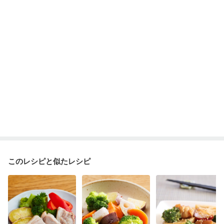
妊娠糖尿病(初期)
産後（母乳）
産後（混合栄養）
産後（ミルク）
骨折
骨粗しょう症
関節リウマチ
乾癬
フレイル（年齢に合わせた体作り）
低栄養予防
貧血対策
ニキビ・肌荒れ
妊活中
更年期
このレシピと似たレシピ