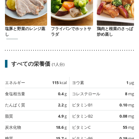
塩豚と野菜のレンジ蒸
フライパンでホットサ
鶏肉と根菜のさっぱり
し
ラダ
炒め蒸し
すべての栄養価
(1人分)
エネルギー
115
kcal
ヨウ素
1
µg
食塩相当量
0.4
g
コレステロール
8
mg
たんぱく質
2.2
g
ビタミンB1
0.10
mg
脂質
4.9
g
ビタミンB2
0.08
mg
炭水化物
18.6
g
ビタミンC
55
mg
糖質
15.7
g
ビタミンB6
0.19
mg