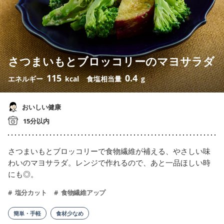
さつまいもとブロッコリーのマヨサラダ
115
0.4
エネルギー
kcal
食塩相当量
g
おいしい健康
15分以内
さつまいもとブロッコリーで食物繊維が補える、やさしい味
わいのマヨサラダ。レンジで作れるので、あと一品ほしい時
にも◎。
塩分カット
食物繊維アップ
簡単・手軽
食材少なめ