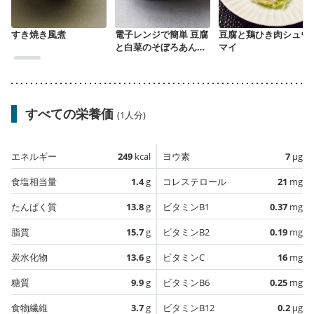
すき焼き風煮
電子レンジで簡単 豆腐
豆腐と鶏ひき肉シュウ
と白菜のそぼろあんか
マイ
け
すべての栄養価
(1人分)
エネルギー
249
kcal
ヨウ素
7
µg
食塩相当量
1.4
g
コレステロール
21
mg
たんぱく質
13.8
g
ビタミンB1
0.37
mg
脂質
15.7
g
ビタミンB2
0.19
mg
炭水化物
13.6
g
ビタミンC
16
mg
糖質
9.9
g
ビタミンB6
0.25
mg
食物繊維
3.7
g
ビタミンB12
0.2
µg