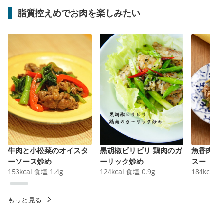
脂質控えめでお肉を楽しみたい
牛肉と小松菜のオイスタ
黒胡椒ビリビリ 鶏肉のガ
魚香肉
ーソース炒め
ーリック炒め
スー
153
kcal
食塩
1.4
g
124
kcal
食塩
0.9
g
184
kcal
もっと見る