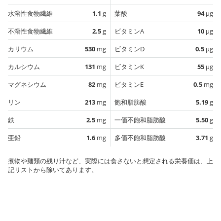
水溶性食物繊維
1.1
g
葉酸
94
µg
不溶性食物繊維
2.5
g
ビタミンA
10
µg
カリウム
530
mg
ビタミンD
0.5
µg
カルシウム
131
mg
ビタミンK
55
µg
マグネシウム
82
mg
ビタミンE
0.5
mg
リン
213
mg
飽和脂肪酸
5.19
g
鉄
2.5
mg
一価不飽和脂肪酸
5.50
g
亜鉛
1.6
mg
多価不飽和脂肪酸
3.71
g
煮物や麺類の残り汁など、実際には食さないと想定される栄養価は、上
記リストから除いてあります。