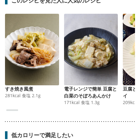
このレシピを見た人に人気のレシピ
すき焼き風煮
電子レンジで簡単 豆腐と
豆腐と
281
kcal
食塩
2.1
g
白菜のそぼろあんかけ
イ
171
kcal
食塩
1.3
g
209
kcal
低カロリーで満足したい