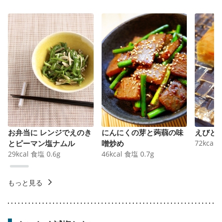
お弁当に レンジでえのき
にんにくの芽と蒟蒻の味
えびと
とピーマン塩ナムル
噌炒め
72
kcal
29
kcal
食塩
0.6
g
46
kcal
食塩
0.7
g
もっと見る