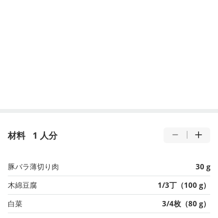
材料
1 人分
豚バラ薄切り肉
30 g
木綿豆腐
1/3丁（100 g）
白菜
3/4枚（80 g）