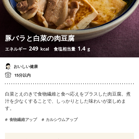
豚バラと白菜の肉豆腐
249
1.4
エネルギー
kcal
食塩相当量
g
おいしい健康
15分以内
白菜とえのきで食物繊維と食べ応えをプラスした肉豆腐。煮
汁を少なくすることで、しっかりとした味わいが楽しめま
す。
食物繊維アップ
カルシウムアップ