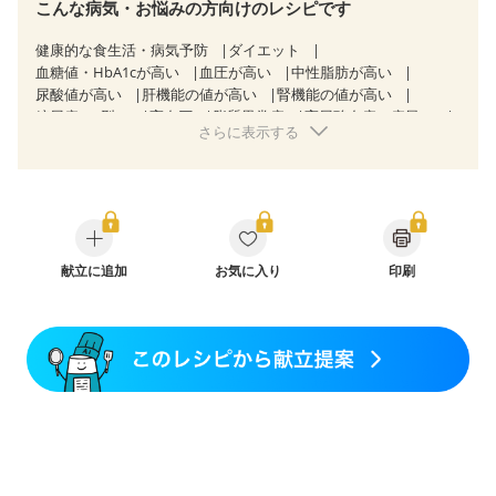
こんな病気・お悩みの方向けのレシピです
健康的な食生活・病気予防
ダイエット
血糖値・HbA1cが高い
血圧が高い
中性脂肪が高い
尿酸値が高い
肝機能の値が高い
腎機能の値が高い
糖尿病（2型）
高血圧
脂質異常症
高尿酸血症（痛風）
さらに表示する
狭心症
心筋梗塞
心臓弁膜症
心不全
胆石症
非アルコール性脂肪肝
痔
慢性便秘症
過敏性腸症候群（IBS）
睡眠時無呼吸症候群
糖尿病性腎症（第１期）
糖尿病性腎症（第２期）
糖尿病性腎症（第３期）
CKD（ステージ１）
CKD（ステージ２）
CKD（ステージ３a）
乳がん（抗がん剤治療中）
献立に追加
お気に入り
乳がん（ホルモン療法中）
印刷
乳がん（放射線治療中）
乳がん治療を終えた方・経過観察中の方など
飲み込みにくい
食欲がない
妊娠中(初期)
妊婦健診・体重増加が気になる（初期）
妊婦健診・血圧が気になる（初期）
妊婦健診・血糖値が気になる（初期）
妊娠高血圧(中期)
妊娠糖尿病(初期)
産後（母乳）
産後（混合栄養）
産後（ミルク）
骨折
骨粗しょう症
関節リウマチ
乾癬
フレイル（年齢に合わせた体作り）
低栄養予防
貧血対策
ニキビ・肌荒れ
妊活中
更年期