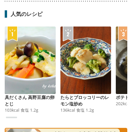
人気のレシピ
具だくさん 高野豆腐の卵
たらとブロッコリーのレ
ポテト
とじ
モン塩炒め
202
kcal
103
kcal
食塩
1.2
g
136
kcal
食塩
1.2
g