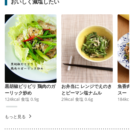
おいしく減塩したい
黒胡椒ビリビリ 鶏肉のガ
お弁当に レンジでえのき
魚香肉
ーリック炒め
とピーマン塩ナムル
スー
124
kcal
食塩
0.9
g
29
kcal
食塩
0.6
g
184
kcal
もっと見る