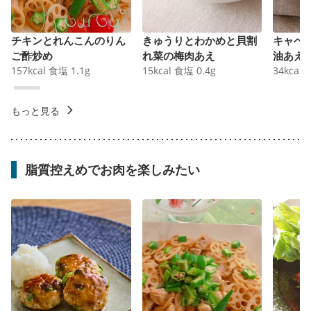
チキンとれんこんのりん
きゅうりとわかめと貝割
キャベ
ご酢炒め
れ菜の梅肉あえ
油あえ
157
kcal
食塩
1.1
g
15
kcal
食塩
0.4
g
34
kcal
もっと見る
脂質控えめでお肉を楽しみたい