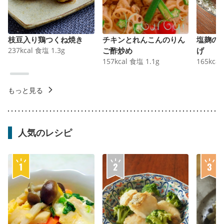
枝豆入り鶏つくね焼き
チキンとれんこんのりん
塩麹の
237
kcal
食塩
1.3
g
ご酢炒め
げ
157
kcal
食塩
1.1
g
165
kcal
もっと見る
人気のレシピ