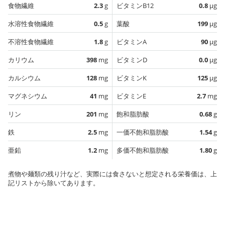
食物繊維
2.3
g
ビタミンB12
0.8
µg
水溶性食物繊維
0.5
g
葉酸
199
µg
不溶性食物繊維
1.8
g
ビタミンA
90
µg
カリウム
398
mg
ビタミンD
0.0
µg
カルシウム
128
mg
ビタミンK
125
µg
マグネシウム
41
mg
ビタミンE
2.7
mg
リン
201
mg
飽和脂肪酸
0.68
g
鉄
2.5
mg
一価不飽和脂肪酸
1.54
g
亜鉛
1.2
mg
多価不飽和脂肪酸
1.80
g
煮物や麺類の残り汁など、実際には食さないと想定される栄養価は、上
記リストから除いてあります。