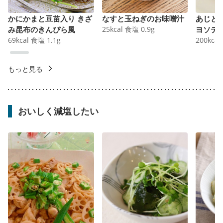
かにかまと豆苗入り きざ
なすと玉ねぎのお味噌汁
あじと
み昆布のきんぴら風
25
kcal
食塩
0.9
g
ヨソテ
69
kcal
食塩
1.1
g
200
kcal
もっと見る
おいしく減塩したい