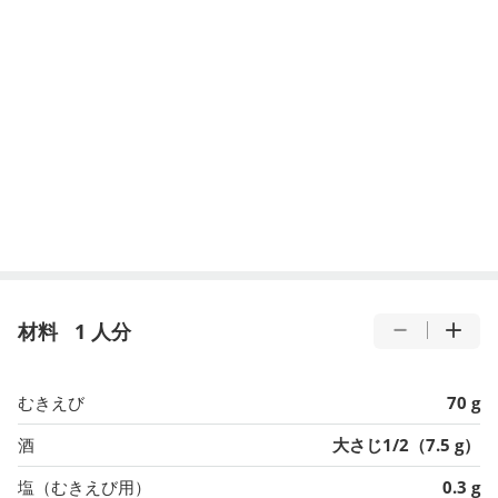
材料
1 人分
むきえび
70 g
酒
大さじ1/2（7.5 g）
塩（むきえび用）
0.3 g