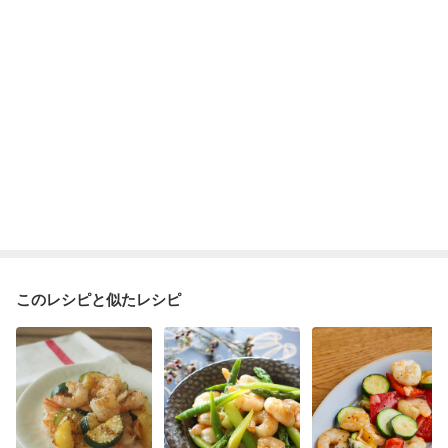
ニキビ・肌荒れ
妊活中
更年期
このレシピと似たレシピ