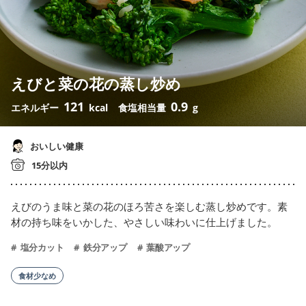
えびと菜の花の蒸し炒め
121
0.9
エネルギー
kcal
食塩相当量
g
おいしい健康
15分以内
えびのうま味と菜の花のほろ苦さを楽しむ蒸し炒めです。素
材の持ち味をいかした、やさしい味わいに仕上げました。
塩分カット
鉄分アップ
葉酸アップ
食材少なめ