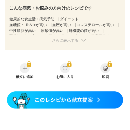
こんな病気・お悩みの方向けのレシピです
健康的な食生活・病気予防
ダイエット
血糖値・HbA1cが高い
血圧が高い
コレステロールが高い
中性脂肪が高い
尿酸値が高い
肝機能の値が高い
腎機能の値が高い
糖尿病（2型）
高血圧
脂質異常症
さらに表示する
高尿酸血症（痛風）
胃ポリープ
逆流性食道炎
胆石症
慢性膵炎（移行期・寛解期）
非アルコール性脂肪肝
痔
過敏性腸症候群（IBS）
睡眠時無呼吸症候群
糖尿病性腎症（第１期）
糖尿病性腎症（第２期）
糖尿病性腎症（第３期）
CKD（ステージ１）
CKD（ステージ２）
CKD（ステージ３a）
CKD（ステージ３b）
献立に追加
透析
お気に入り
乳がん（抗がん剤治療中）
印刷
乳がん（ホルモン療法中）
乳がん（放射線治療中）
乳がん治療を終えた方・経過観察中の方など
飲み込みにくい
食欲がない
消化不良
妊娠中(初期)
妊婦健診・体重増加が気になる（初期）
妊婦健診・血圧が気になる（初期）
妊婦健診・血糖値が気になる（初期）
妊娠高血圧(中期)
妊娠糖尿病(初期)
産後（母乳）
産後（混合栄養）
産後（ミルク）
骨折
骨粗しょう症
関節リウマチ
乾癬
フレイル（年齢に合わせた体作り）
貧血対策