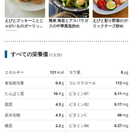
えびとズッキーニとじ
簡単 海老とアスパラガ
えびと彩り野菜のガー
ゃがいものガーリック
スの中華風塩炒め
リックチーズ炒め
ソテー
すべての栄養価
(1人分)
エネルギー
121
kcal
ヨウ素
8
µg
食塩相当量
0.9
g
コレステロール
112
mg
たんぱく質
16.1
g
ビタミンB1
0.11
mg
脂質
4.5
g
ビタミンB2
0.17
mg
炭水化物
4.5
g
ビタミンC
66
mg
糖質
2.2
g
ビタミンB6
0.27
mg