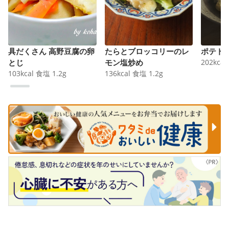
具だくさん 高野豆腐の卵
たらとブロッコリーのレ
ポテト
とじ
モン塩炒め
202
kcal
103
kcal
食塩
1.2
g
136
kcal
食塩
1.2
g