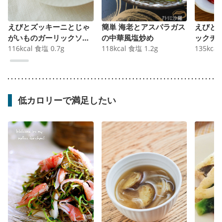
えびとズッキーニとじゃ
簡単 海老とアスパラガス
えびと
がいものガーリックソテ
の中華風塩炒め
ックチ
ー
116
kcal
食塩
0.7
g
118
kcal
食塩
1.2
g
135
kcal
低カロリーで満足したい