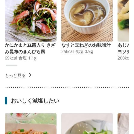
かにかまと豆苗入り きざ
なすと玉ねぎのお味噌汁
あじと
み昆布のきんぴら風
25
kcal
食塩
0.9
g
ヨソテ
69
kcal
食塩
1.1
g
200
kcal
もっと見る
おいしく減塩したい