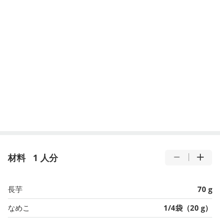
材料
1 人分
長芋
70 g
なめこ
1/4袋（20 g）