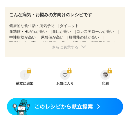
こんな病気・お悩みの方向けのレシピです
健康的な食生活・病気予防
ダイエット
血糖値・HbA1cが高い
血圧が高い
コレステロールが高い
中性脂肪が高い
尿酸値が高い
肝機能の値が高い
腎機能の値が高い
糖尿病（2型）
高血圧
脂質異常症
さらに表示する
高尿酸血症（痛風）
狭心症
心筋梗塞
心臓弁膜症
心不全
胃ポリープ
逆流性食道炎
胆石症
慢性膵炎（移行期・寛解期）
痔
過敏性腸症候群（IBS）
糖尿病性腎症（第１期）
糖尿病性腎症（第２期）
糖尿病性腎症（第３期）
CKD（ステージ１）
CKD（ステージ２）
CKD（ステージ３a）
乳がん（抗がん剤治療中）
献立に追加
お気に入り
乳がん（ホルモン療法中）
印刷
乳がん（放射線治療中）
乳がん治療を終えた方・経過観察中の方など
飲み込みにくい
味の感じ方が変わった
食欲がない
妊娠中(初期)
妊婦健診・体重増加が気になる（初期）
妊婦健診・血圧が気になる（初期）
妊婦健診・血糖値が気になる（初期）
妊娠高血圧(中期)
妊娠糖尿病(初期)
産後（母乳）
産後（混合栄養）