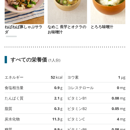
ねばねば豚しゃぶサラ
なめこ 長芋とオクラの
とろろ味噌汁
ダ
お味噌汁
すべての栄養価
(1人分)
エネルギー
52
kcal
ヨウ素
1
µg
食塩相当量
0.9
g
コレステロール
0
mg
たんぱく質
2.1
g
ビタミンB1
0.08
mg
脂質
0.3
g
ビタミンB2
0.05
mg
炭水化物
11.3
g
ビタミンC
4
mg
糖質
9.9
g
ビタミンB6
0.08
mg