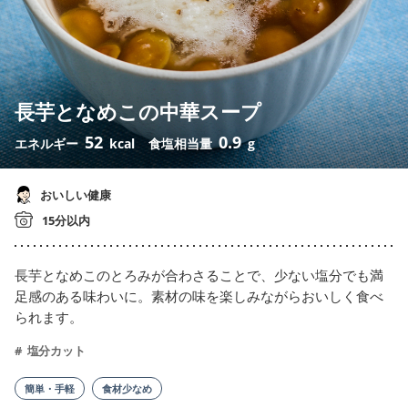
長芋となめこの中華スープ
52
0.9
エネルギー
kcal
食塩相当量
g
おいしい健康
15分以内
長芋となめこのとろみが合わさることで、少ない塩分でも満
足感のある味わいに。素材の味を楽しみながらおいしく食べ
られます。
塩分カット
簡単・手軽
食材少なめ