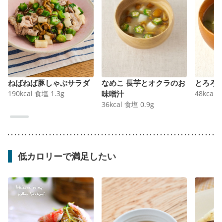
ねばねば豚しゃぶサラダ
なめこ 長芋とオクラのお
とろろ
190
kcal
食塩
1.3
g
味噌汁
48
kcal
36
kcal
食塩
0.9
g
低カロリーで満足したい