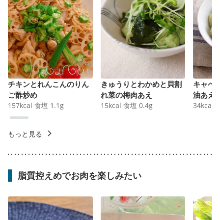
チキンとれんこんのりん
きゅうりとわかめと貝割
キャベ
ご酢炒め
れ菜の梅肉あえ
油あえ
157
kcal
食塩
1.1
g
15
kcal
食塩
0.4
g
34
kcal
もっと見る
脂質控えめでお肉を楽しみたい