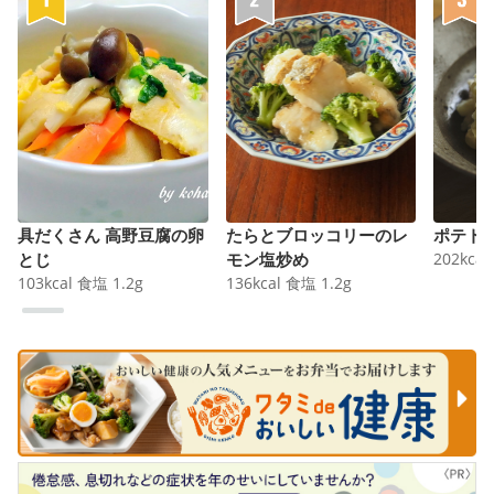
具だくさん 高野豆腐の卵
たらとブロッコリーのレ
ポテト
とじ
モン塩炒め
202
kcal
103
kcal
食塩
1.2
g
136
kcal
食塩
1.2
g