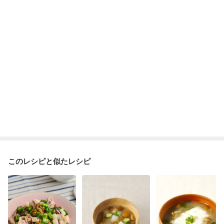
産後（ミルク）
骨折
骨粗しょう症
関節リウマチ
乾癬
フレイル（年齢に合わせた体作り）
貧血対策
ニキビ・肌荒れ
妊活中
更年期
このレシピと似たレシピ