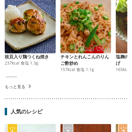
枝豆入り鶏つくね焼き
チキンとれんこんのりん
塩麹の
237
kcal
食塩
1.3
g
ご酢炒め
げ
157
kcal
食塩
1.1
g
165
kcal
もっと見る
人気のレシピ