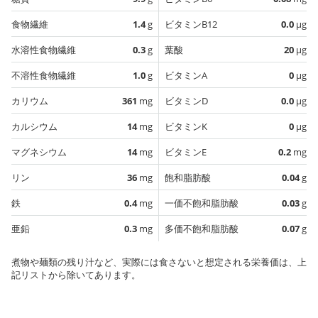
食物繊維
1.4
g
ビタミンB12
0.0
µg
水溶性食物繊維
0.3
g
葉酸
20
µg
不溶性食物繊維
1.0
g
ビタミンA
0
µg
カリウム
361
mg
ビタミンD
0.0
µg
カルシウム
14
mg
ビタミンK
0
µg
マグネシウム
14
mg
ビタミンE
0.2
mg
リン
36
mg
飽和脂肪酸
0.04
g
鉄
0.4
mg
一価不飽和脂肪酸
0.03
g
亜鉛
0.3
mg
多価不飽和脂肪酸
0.07
g
煮物や麺類の残り汁など、実際には食さないと想定される栄養価は、上
記リストから除いてあります。