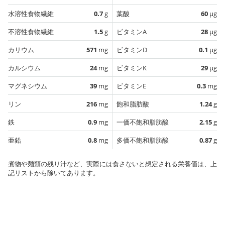
水溶性食物繊維
0.7
g
葉酸
60
µg
不溶性食物繊維
1.5
g
ビタミンA
28
µg
カリウム
571
mg
ビタミンD
0.1
µg
カルシウム
24
mg
ビタミンK
29
µg
マグネシウム
39
mg
ビタミンE
0.3
mg
リン
216
mg
飽和脂肪酸
1.24
g
鉄
0.9
mg
一価不飽和脂肪酸
2.15
g
亜鉛
0.8
mg
多価不飽和脂肪酸
0.87
g
煮物や麺類の残り汁など、実際には食さないと想定される栄養価は、上
記リストから除いてあります。