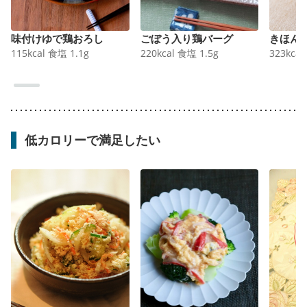
味付けゆで鶏おろし
ごぼう入り鶏バーグ
きほん
115
kcal
食塩
1.1
g
220
kcal
食塩
1.5
g
323
kcal
低カロリーで満足したい