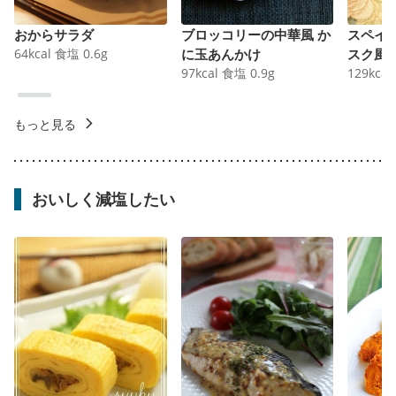
おからサラダ
ブロッコリーの中華風 か
スペイ
64
kcal
食塩
0.6
g
に玉あんかけ
スク風
97
kcal
食塩
0.9
g
129
kcal
もっと見る
おいしく減塩したい