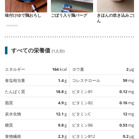
味付けゆで鶏おろし
ごぼう入り鶏バーグ
きほんの炊き込みごは
ん
すべての栄養価
(1人分)
エネルギー
164
kcal
ヨウ素
2
µg
食塩相当量
1.4
g
コレステロール
59
mg
たんぱく質
18.8
g
ビタミンB1
0.12
mg
脂質
4.9
g
ビタミンB2
0.16
mg
炭水化物
12.1
g
ビタミンC
12
mg
糖質
9.8
g
ビタミンB6
0.53
mg
食物繊維
2.3
g
ビタミンB12
0.2
µg