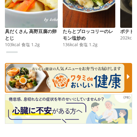
具だくさん 高野豆腐の卵
たらとブロッコリーのレ
ポテト
とじ
モン塩炒め
202
kcal
103
kcal
食塩
1.2
g
136
kcal
食塩
1.2
g