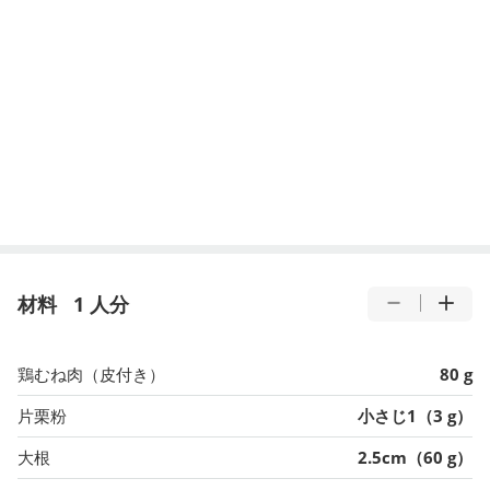
材料
1 人分
鶏むね肉（皮付き）
80 g
片栗粉
小さじ1（3 g）
大根
2.5cm（60 g）