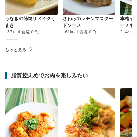
うなぎの蒲焼リメイクう
さわらのレモンマスター
本格イ
まき
ドソース
ーチキ
187
kcal
食塩
0.8
g
161
kcal
食塩
0.7
g
214
kcal
もっと見る
脂質控えめでお肉を楽しみたい