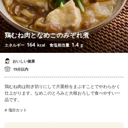
鶏むね肉となめこのみぞれ煮
164
1.4
エネルギー
kcal
食塩相当量
g
おいしい健康
15分以内
鶏むね肉は削ぎ切りにして片栗粉をまぶすことでやわらかく
仕上がります。なめこのとろみと大根おろしで食べやすい一
品です。
塩分カット