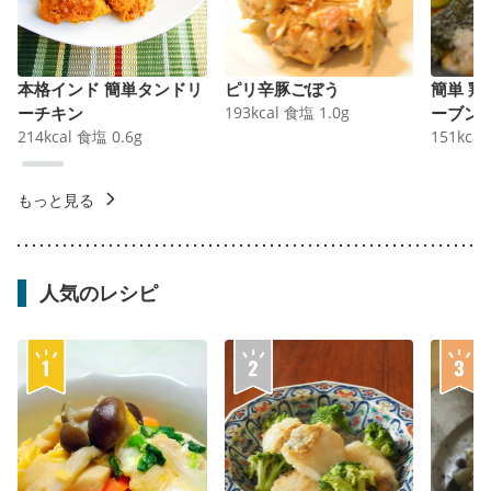
本格インド 簡単タンドリ
ピリ辛豚ごぼう
簡単 
ーチキン
193
kcal
食塩
1.0
g
ーブン
214
kcal
食塩
0.6
g
151
kcal
もっと見る
人気のレシピ