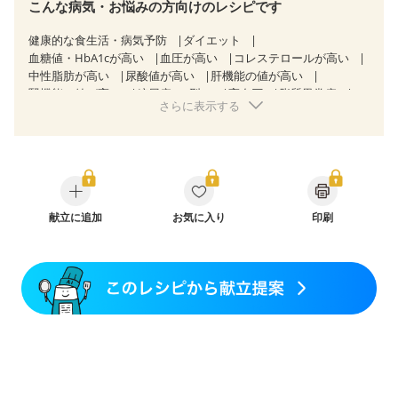
こんな病気・お悩みの方向けのレシピです
健康的な食生活・病気予防
ダイエット
血糖値・HbA1cが高い
血圧が高い
コレステロールが高い
中性脂肪が高い
尿酸値が高い
肝機能の値が高い
腎機能の値が高い
糖尿病（2型）
高血圧
脂質異常症
さらに表示する
高尿酸血症（痛風）
狭心症
心筋梗塞
心臓弁膜症
心不全
胃ポリープ
逆流性食道炎
胆石症
慢性膵炎（移行期・寛解期）
非アルコール性脂肪肝
痔
慢性便秘症
過敏性腸症候群（IBS）
睡眠時無呼吸症候群
糖尿病性腎症（第１期）
糖尿病性腎症（第２期）
糖尿病性腎症（第３期）
CKD（ステージ１）
CKD（ステージ２）
献立に追加
乳がん（抗がん剤治療中）
お気に入り
印刷
乳がん（ホルモン療法中）
乳がん（放射線治療中）
乳がん治療を終えた方・経過観察中の方など
飲み込みにくい
味の感じ方が変わった
食欲がない
妊娠中(初期)
妊婦健診・体重増加が気になる（初期）
妊婦健診・血圧が気になる（初期）
妊婦健診・血糖値が気になる（初期）
妊娠高血圧(中期)
妊娠糖尿病(初期)
産後（母乳）
産後（混合栄養）
産後（ミルク）
骨折
骨粗しょう症
関節リウマチ
乾癬
フレイル（年齢に合わせた体作り）
低栄養予防
貧血対策
ニキビ・肌荒れ
妊活中
更年期