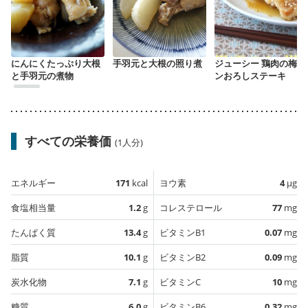
にんにくたっぷり大根
手羽元と大根の照り煮
ジューシー 鶏肉の梅ポ
と手羽元の煮物
ンおろしステーキ
すべての栄養価
(1人分)
エネルギー
171
kcal
ヨウ素
4
µg
食塩相当量
1.2
g
コレステロール
77
mg
たんぱく質
13.4
g
ビタミンB1
0.07
mg
脂質
10.1
g
ビタミンB2
0.09
mg
炭水化物
7.1
g
ビタミンC
10
mg
糖質
6.0
g
ビタミンB6
0.32
mg