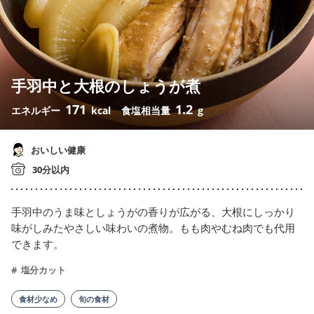
手羽中と大根のしょうが煮
171
1.2
エネルギー
kcal
食塩相当量
g
おいしい健康
30分以内
手羽中のうま味としょうがの香りが広がる、大根にしっかり
味がしみたやさしい味わいの煮物。もも肉やむね肉でも代用
できます。
塩分カット
食材少なめ
旬の食材