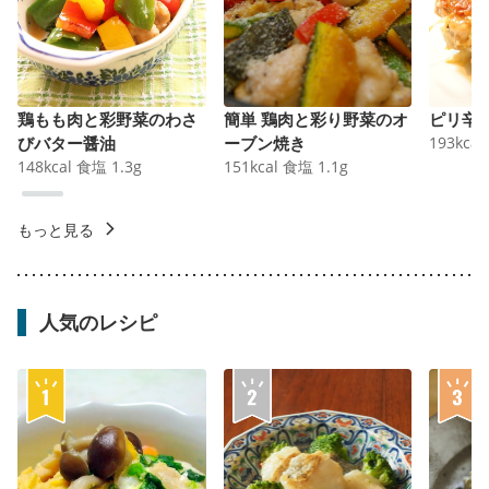
鶏もも肉と彩野菜のわさ
簡単 鶏肉と彩り野菜のオ
ピリ辛
びバター醤油
ーブン焼き
193
kcal
148
kcal
食塩
1.3
g
151
kcal
食塩
1.1
g
もっと見る
人気のレシピ