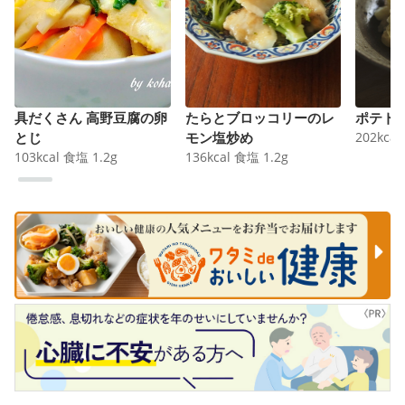
具だくさん 高野豆腐の卵
たらとブロッコリーのレ
ポテト
とじ
モン塩炒め
202
kcal
103
kcal
食塩
1.2
g
136
kcal
食塩
1.2
g