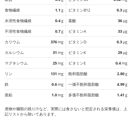
食物繊維
1.1
g
ビタミンB12
0.3
µg
水溶性食物繊維
0.4
g
葉酸
36
µg
不溶性食物繊維
0.7
g
ビタミンA
33
µg
カリウム
376
mg
ビタミンD
0.3
µg
カルシウム
31
mg
ビタミンK
29
µg
マグネシウム
25
mg
ビタミンE
0.4
mg
リン
131
mg
飽和脂肪酸
2.80
g
鉄
0.6
mg
一価不飽和脂肪酸
4.99
g
亜鉛
1.0
mg
多価不飽和脂肪酸
1.41
g
煮物や麺類の残り汁など、実際には食さないと想定される栄養価は、上
記リストから除いてあります。