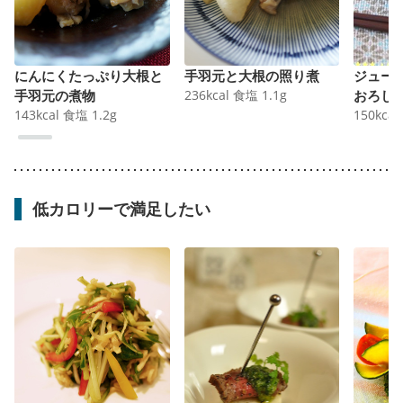
にんにくたっぷり大根と
手羽元と大根の照り煮
ジュー
手羽元の煮物
236
kcal
食塩
1.1
g
おろし
143
kcal
食塩
1.2
g
150
kcal
低カロリーで満足したい