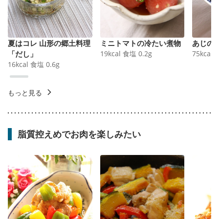
夏はコレ 山形の郷土料理
ミニトマトの冷たい煮物
あじの
「だし」
19
kcal
食塩
0.2
g
75
kcal
16
kcal
食塩
0.6
g
もっと見る
脂質控えめでお肉を楽しみたい