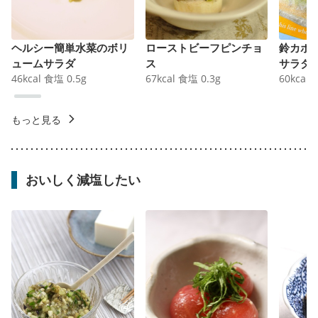
ヘルシー簡単水菜のボリ
ローストビーフピンチョ
鈴カボ
ュームサラダ
ス
サラダ
46
kcal
食塩
0.5
g
67
kcal
食塩
0.3
g
60
kcal
もっと見る
おいしく減塩したい