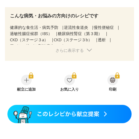
こんな病気・お悩みの方向けのレシピです
健康的な食生活・病気予防
逆流性食道炎
慢性便秘症
過敏性腸症候群（IBS）
糖尿病性腎症（第３期）
CKD（ステージ３a）
CKD（ステージ３b）
透析
胃がん（抗がん剤治療中）
さらに表示する
胃がん治療を終えた方・経過観察中の方
大腸がん治療を終えた方・経過観察中の方
大腸がん（抗がん剤治療中）
大腸がん（放射線治療中）
味の感じ方が変わった
食欲がない
消化不良
産後（ミルク）
骨折
骨粗しょう症
関節リウマチ
フレイル（年齢に合わせた体作り）
低栄養予防
更年期
献立に追加
お気に入り
印刷