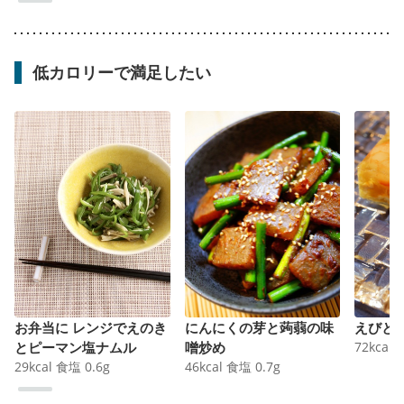
低カロリーで満足したい
お弁当に レンジでえのき
にんにくの芽と蒟蒻の味
えびと
とピーマン塩ナムル
噌炒め
72
kcal
29
kcal
食塩
0.6
g
46
kcal
食塩
0.7
g