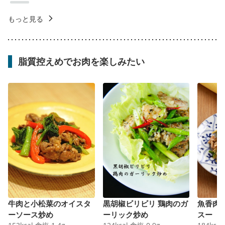
もっと見る
脂質控えめでお肉を楽しみたい
牛肉と小松菜のオイスタ
黒胡椒ビリビリ 鶏肉のガ
魚香肉
ーソース炒め
ーリック炒め
スー