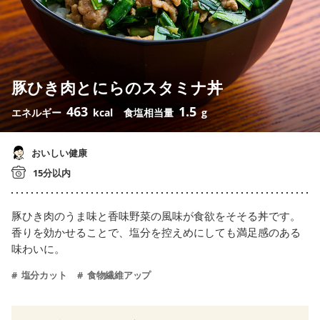
豚ひき肉とにらのスタミナ丼
463
1.5
エネルギー
kcal
食塩相当量
g
おいしい健康
15分以内
豚ひき肉のうま味と香味野菜の風味が食欲をそそる丼です。
香りを効かせることで、塩分を控えめにしても満足感のある
味わいに。
塩分カット
食物繊維アップ