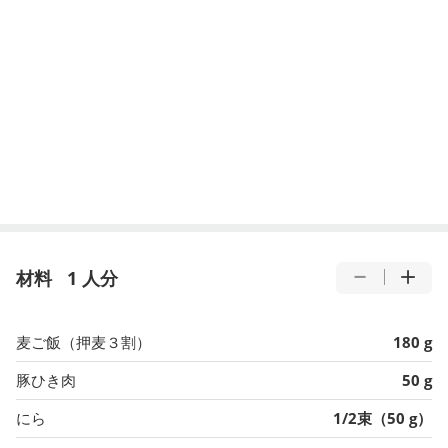
材料
1 人分
麦ご飯（押麦３割）
180 g
豚ひき肉
50 g
にら
1/2束（50 g）