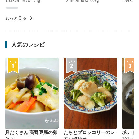
153
kcal
食塩
1.4
g
124
kcal
食塩
0.9
g
184
kcal
もっと見る
人気のレシピ
具だくさん 高野豆腐の卵
たらとブロッコリーのレ
ポテト
とじ
モン塩炒め
202
kcal