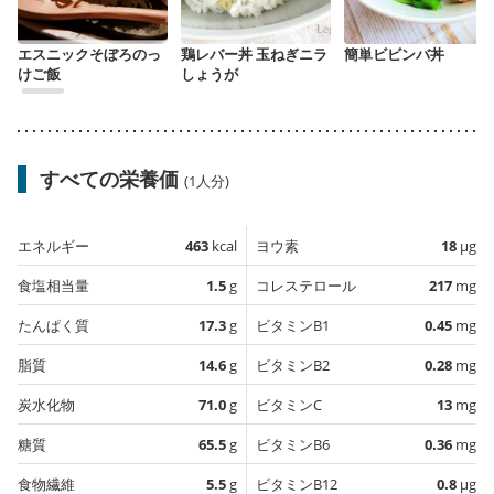
エスニックそぼろのっ
鶏レバー丼 玉ねぎニラ
簡単ビビンバ丼
けご飯
しょうが
すべての栄養価
(1人分)
エネルギー
463
kcal
ヨウ素
18
µg
食塩相当量
1.5
g
コレステロール
217
mg
たんぱく質
17.3
g
ビタミンB1
0.45
mg
脂質
14.6
g
ビタミンB2
0.28
mg
炭水化物
71.0
g
ビタミンC
13
mg
糖質
65.5
g
ビタミンB6
0.36
mg
食物繊維
5.5
g
ビタミンB12
0.8
µg