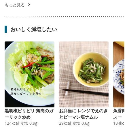
もっと見る
おいしく減塩したい
黒胡椒ビリビリ 鶏肉のガ
お弁当に レンジでえのき
魚香肉
ーリック炒め
とピーマン塩ナムル
スー
124
kcal
食塩
0.9
g
29
kcal
食塩
0.6
g
184
kcal