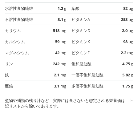
水溶性食物繊維
1.2
g
葉酸
82
µg
不溶性食物繊維
3.1
g
ビタミンA
253
µg
カリウム
518
mg
ビタミンD
2.0
µg
カルシウム
59
mg
ビタミンK
98
µg
マグネシウム
42
mg
ビタミンE
2.2
mg
リン
242
mg
飽和脂肪酸
4.75
g
鉄
2.1
mg
一価不飽和脂肪酸
5.82
g
亜鉛
3.1
mg
多価不飽和脂肪酸
1.75
g
煮物や麺類の残り汁など、実際には食さないと想定される栄養価は、上
記リストから除いてあります。