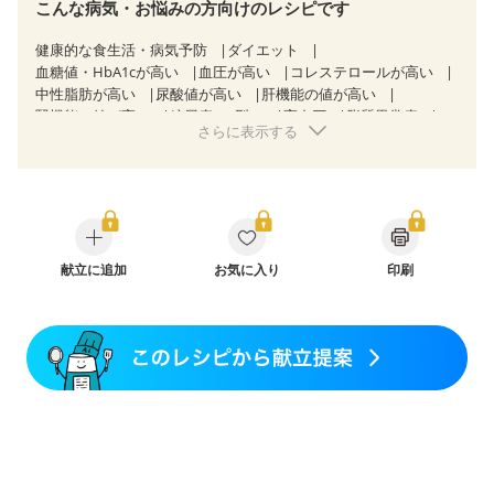
こんな病気・お悩みの方向けのレシピです
健康的な食生活・病気予防
ダイエット
血糖値・HbA1cが高い
血圧が高い
コレステロールが高い
中性脂肪が高い
尿酸値が高い
肝機能の値が高い
腎機能の値が高い
糖尿病（2型）
高血圧
脂質異常症
さらに表示する
高尿酸血症（痛風）
狭心症
心筋梗塞
心臓弁膜症
心不全
胃ポリープ
慢性膵炎（移行期・寛解期）
非アルコール性脂肪肝
痔
慢性便秘症
過敏性腸症候群（IBS）
睡眠時無呼吸症候群
糖尿病性腎症（第１期）
糖尿病性腎症（第２期）
糖尿病性腎症（第３期）
CKD（ステージ１）
CKD（ステージ２）
献立に追加
CKD（ステージ３a）
お気に入り
印刷
CKD（ステージ３b）
透析
乳がん（抗がん剤治療中）
乳がん（ホルモン療法中）
乳がん（放射線治療中）
乳がん治療を終えた方・経過観察中の方など
食欲がない
産後（母乳）
産後（混合栄養）
産後（ミルク）
骨折
骨粗しょう症
関節リウマチ
乾癬
フレイル（年齢に合わせた体作り）
低栄養予防
貧血対策
ニキビ・肌荒れ
妊活中
更年期