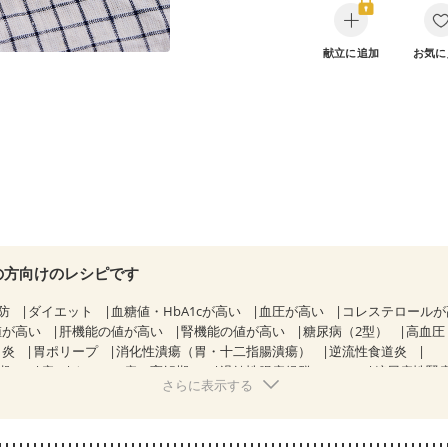
献立に追加
お気に
の方向けのレシピです
防
ダイエット
血糖値・HbA1cが高い
血圧が高い
コレステロール
値が高い
肝機能の値が高い
腎機能の値が高い
糖尿病（2型）
高血圧
胃炎
胃ポリープ
消化性潰瘍（胃・十二指腸潰瘍）
逆流性食道炎
期）
痔
クローン病（寛解期）
過敏性腸症候群（IBS）
糖尿病性腎
さらに表示する
KD（ステージ２）
CKD（ステージ３b）
乳がん（抗がん剤治療中）
）
乳がん（放射線治療中）
乳がん治療を終えた方・経過観察中の方な
）
胃がん治療を終えた方・経過観察中の方
大腸がん治療を終えた方・