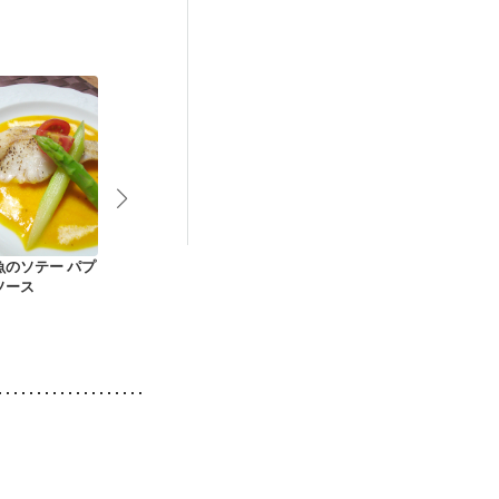
乳）
魚のソテー パプ
お洒落に 白身魚のム
みそでコクをプラス
たらとじゃが
ソース
ニエル濃厚ソース
たらのアーモンドミ
トマトクリー
ルク煮