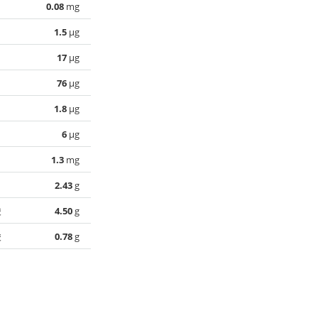
0.08
mg
1.5
µg
17
µg
76
µg
1.8
µg
6
µg
1.3
mg
2.43
g
酸
4.50
g
酸
0.78
g