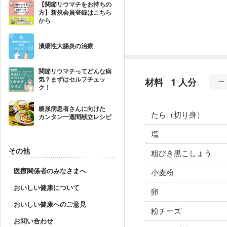
【関節リウマチをお持ちの
方】新規会員登録はこちら
から
潰瘍性大腸炎の治療
関節リウマチってどんな病
気？まずはセルフチェッ
材料
1 人分
ク！
糖尿病患者さんに向けた
たら（切り身）
カンタン一週間献立レシピ
塩
その他
粗びき黒こしょう
医療関係者のみなさまへ
小麦粉
おいしい健康について
卵
おいしい健康へのご意見
粉チーズ
お問い合わせ