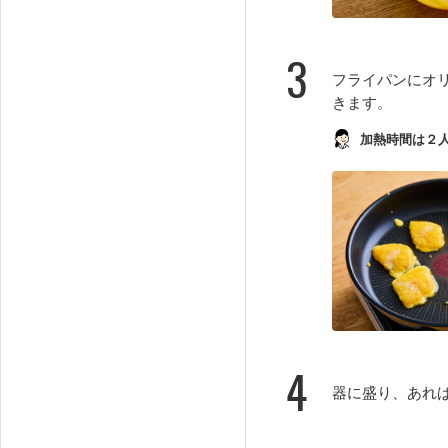
3
フライパンにオ
きます。
加熱時間は２
4
器に盛り、あれ