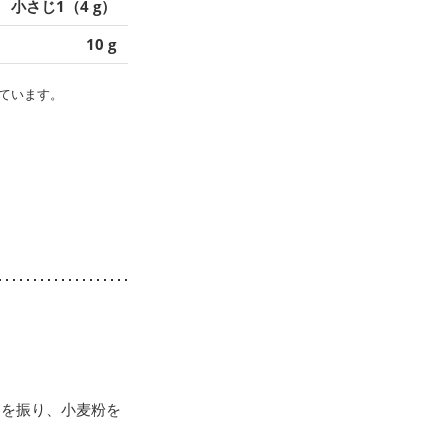
小さじ1（4 g）
10 g
ています。
うを振り、小麦粉を