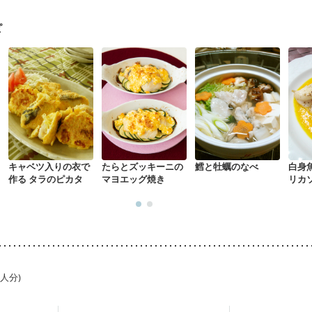
中）
大腸がん（放射線治療中）
飲み込みにくい
消化不良
産後（母
後（ミルク）
骨折
骨粗しょう症
関節リウマチ
乾癬
ピ
た体作り）
低栄養予防
貧血対策
ニキビ・肌荒れ
妊活中
更年期
キャベツ入りの衣で
たらとズッキーニの
鱈と牡蠣のなべ
白身
作る タラのピカタ
マヨエッグ焼き
リカ
1人分)