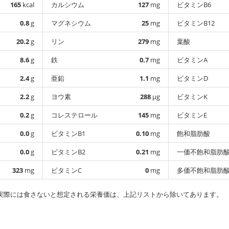
165
kcal
カルシウム
127
mg
ビタミンB6
0.8
g
マグネシウム
25
mg
ビタミンB12
20.2
g
リン
279
mg
葉酸
8.6
g
鉄
0.7
mg
ビタミンA
2.4
g
亜鉛
1.1
mg
ビタミンD
2.2
g
ヨウ素
288
µg
ビタミンK
0.2
g
コレステロール
145
mg
ビタミンE
0.0
g
ビタミンB1
0.10
mg
飽和脂肪酸
0.0
g
ビタミンB2
0.21
mg
一価不飽和脂肪
323
mg
ビタミンC
0
mg
多価不飽和脂肪
実際には食さないと想定される栄養価は、上記リストから除いてあります。