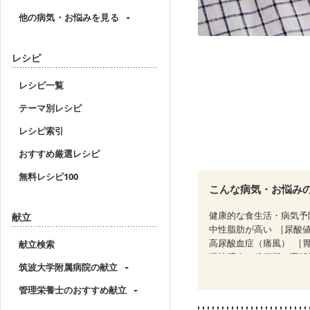
他の病気・お悩みを見る
レシピ
レシピ一覧
テーマ別レシピ
レシピ索引
おすすめ厳選レシピ
無料レシピ100
こんな病気・お悩み
健康的な食生活・病気予
献立
中性脂肪が高い
尿酸
高尿酸血症（痛風）
献立検索
慢性膵炎（移行期・寛解
筑波大学附属病院の献立
CKD（ステージ１）
C
乳がん（ホルモン療法中
管理栄養士のおすすめ献立
胃がん（抗がん剤治療中