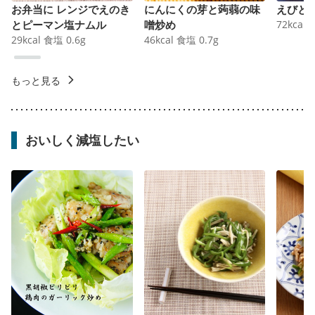
お弁当に レンジでえのき
にんにくの芽と蒟蒻の味
えびと
とピーマン塩ナムル
噌炒め
72
kcal
29
kcal
食塩
0.6
g
46
kcal
食塩
0.7
g
もっと見る
おいしく減塩したい