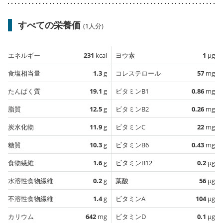
すべての栄養価
(1人分)
エネルギー
231
kcal
ヨウ素
1
µg
食塩相当量
1.3
g
コレステロール
57
mg
たんぱく質
19.1
g
ビタミンB1
0.86
mg
脂質
12.5
g
ビタミンB2
0.26
mg
炭水化物
11.9
g
ビタミンC
22
mg
糖質
10.3
g
ビタミンB6
0.43
mg
食物繊維
1.6
g
ビタミンB12
0.2
µg
水溶性食物繊維
0.2
g
葉酸
56
µg
不溶性食物繊維
1.4
g
ビタミンA
104
µg
カリウム
642
mg
ビタミンD
0.1
µg