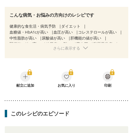
こんな病気・お悩みの方向けのレシピです
健康的な食生活・病気予防
ダイエット
血糖値・HbA1cが高い
血圧が高い
コレステロールが高い
中性脂肪が高い
尿酸値が高い
肝機能の値が高い
腎機能の値が高い
糖尿病（2型）
高血圧
脂質異常症
さらに表示する
高尿酸血症（痛風）
狭心症
心筋梗塞
心臓弁膜症
心不全
胃ポリープ
慢性便秘症
過敏性腸症候群（IBS）
糖尿病性腎症（第１期）
糖尿病性腎症（第２期）
糖尿病性腎症（第３期）
CKD（ステージ１）
CKD（ステージ２）
乳がん（抗がん剤治療中）
乳がん（ホルモン療法中）
乳がん（放射線治療中）
乳がん治療を終えた方・経過観察中の方など
献立に追加
お気に入り
印刷
飲み込みにくい
食欲がない
産後（ミルク）
骨折
骨粗しょう症
関節リウマチ
フレイル（年齢に合わせた体作り）
低栄養予防
貧血対策
ニキビ・肌荒れ
妊活中
更年期
このレシピのエピソード