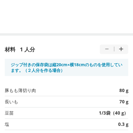
材料
1 人分
ジップ付きの保存袋は縦20cm×横18cmのものを使用してい
ます。（２人分を作る場合）
豚もも薄切り肉
80 g
長いも
70 g
豆苗
1/3袋（40 g）
塩
0.3 g