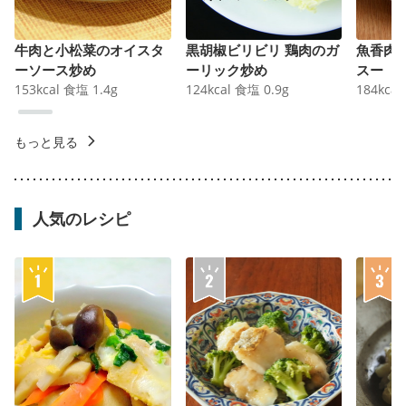
牛肉と小松菜のオイスタ
黒胡椒ビリビリ 鶏肉のガ
魚香肉
ーソース炒め
ーリック炒め
スー
153
kcal
食塩
1.4
g
124
kcal
食塩
0.9
g
184
kcal
もっと見る
人気のレシピ