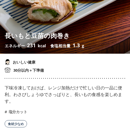
長いもと豆苗の肉巻き
231
1.3
エネルギー
kcal
食塩相当量
g
おいしい健康
30分以内＋下準備
下味冷凍しておけば、レンジ加熱だけで忙しい日の一品に便
利。わさびしょうゆでさっぱりと、長いもの食感を楽しめま
す。
塩分カット
食材少なめ