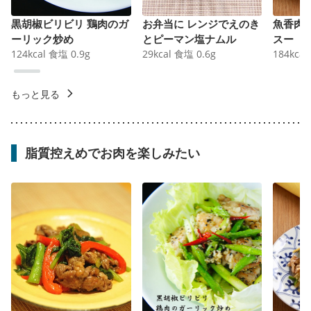
黒胡椒ビリビリ 鶏肉のガ
お弁当に レンジでえのき
魚香肉
ーリック炒め
とピーマン塩ナムル
スー
124
kcal
食塩
0.9
g
29
kcal
食塩
0.6
g
184
kcal
もっと見る
脂質控えめでお肉を楽しみたい