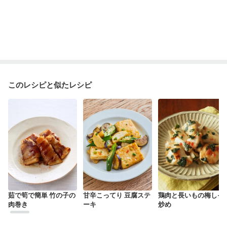
このレシピと似たレシピ
茹で筍で簡単 竹の子の
甘辛こってり 豆腐ステ
鶏肉と長いもの梅しそ
肉巻き
ーキ
炒め