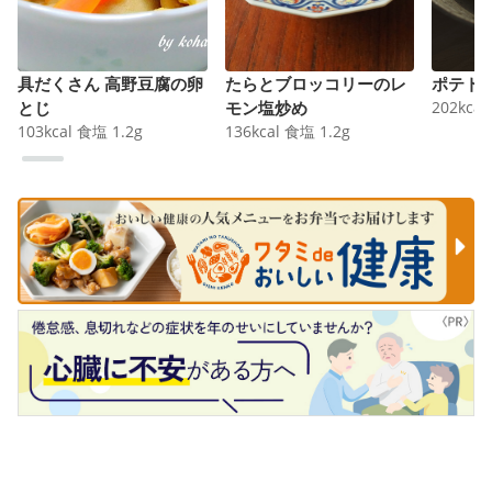
具だくさん 高野豆腐の卵
たらとブロッコリーのレ
ポテト
とじ
モン塩炒め
202
kcal
103
kcal
食塩
1.2
g
136
kcal
食塩
1.2
g