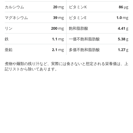
カルシウム
20
mg
ビタミンK
86
µg
マグネシウム
39
mg
ビタミンE
1.0
mg
リン
200
mg
飽和脂肪酸
4.41
g
鉄
1.1
mg
一価不飽和脂肪酸
5.38
g
亜鉛
2.1
mg
多価不飽和脂肪酸
1.27
g
煮物や麺類の残り汁など、実際には食さないと想定される栄養価は、上
記リストから除いてあります。