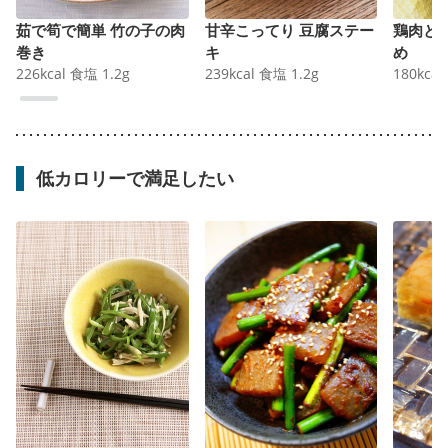
茹で筍で簡単 竹の子の肉
甘辛こってり 豆腐ステー
鶏肉と
巻き
キ
め
226
kcal
食塩
1.2
g
239
kcal
食塩
1.2
g
180
kcal
低カロリーで満足したい