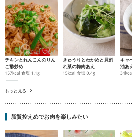
チキンとれんこんのりん
きゅうりとわかめと貝割
キャベ
ご酢炒め
れ菜の梅肉あえ
油あえ
157
kcal
食塩
1.1
g
15
kcal
食塩
0.4
g
34
kcal
もっと見る
脂質控えめでお肉を楽しみたい