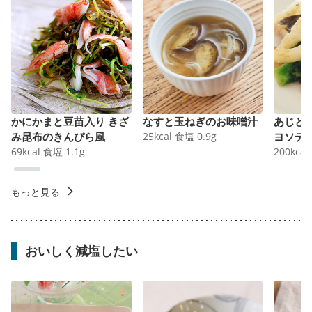
かにかまと豆苗入り きざ
なすと玉ねぎのお味噌汁
あじと
み昆布のきんぴら風
25
kcal
食塩
0.9
g
ヨソテ
69
kcal
食塩
1.1
g
200
kcal
もっと見る
おいしく減塩したい