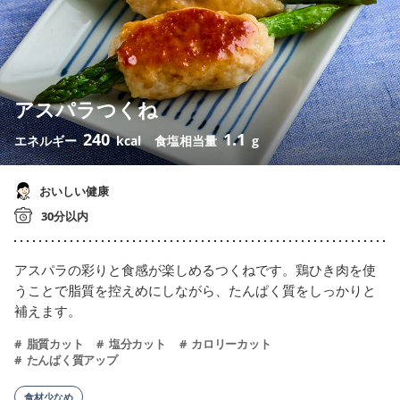
アスパラつくね
240
1.1
エネルギー
kcal
食塩相当量
g
おいしい健康
30分以内
アスパラの彩りと食感が楽しめるつくねです。鶏ひき肉を使
うことで脂質を控えめにしながら、たんぱく質をしっかりと
補えます。
脂質カット
塩分カット
カロリーカット
たんぱく質アップ
食材少なめ