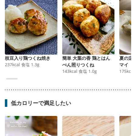
枝豆入り鶏つくね焼き
簡単 大葉の香 鶏とはん
夏の定
237
kcal
食塩
1.3
g
ぺん照りつくね
マイ
143
kcal
食塩
1.0
g
175
kcal
低カロリーで満足したい