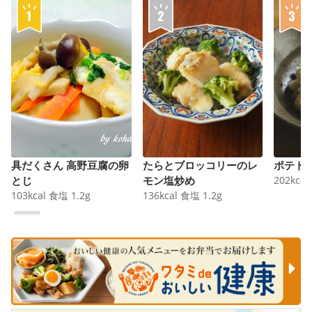
具だくさん 高野豆腐の卵
たらとブロッコリーのレ
ポテト
とじ
モン塩炒め
202
kcal
103
kcal
食塩
1.2
g
136
kcal
食塩
1.2
g