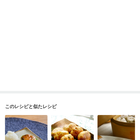
妊娠糖尿病(初期)
産後（母乳）
産後（混合栄養）
産後（ミルク）
骨折
骨粗しょう症
関節リウマチ
フレイル（年齢に合わせた体作り）
低栄養予防
貧血対策
ニキビ・肌荒れ
妊活中
更年期
このレシピと似たレシピ