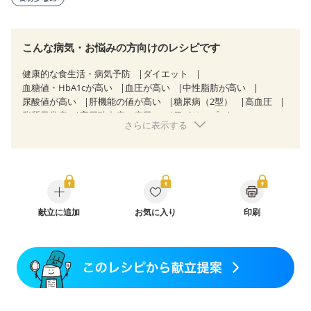
こんな病気・お悩みの方向けのレシピです
健康的な食生活・病気予防
ダイエット
血糖値・HbA1cが高い
血圧が高い
中性脂肪が高い
尿酸値が高い
肝機能の値が高い
糖尿病（2型）
高血圧
脂質異常症
高尿酸血症（痛風）
胃ポリープ
さらに表示する
逆流性食道炎
慢性膵炎（移行期・寛解期）
潰瘍性大腸炎（寛解期）
過敏性腸症候群（IBS）
糖尿病性腎症（第３期）
CKD（ステージ３b）
乳がん（抗がん剤治療中）
乳がん（ホルモン療法中）
乳がん（放射線治療中）
乳がん治療を終えた方・経過観察中の方など
胃がん（抗がん剤治療中）
献立に追加
お気に入り
印刷
胃がん治療を終えた方・経過観察中の方
大腸がん治療を終えた方・経過観察中の方
大腸がん（抗がん剤治療中）
大腸がん（放射線治療中）
飲み込みにくい
食欲がない
妊娠中(初期)
妊婦健診・体重増加が気になる（初期）
妊婦健診・血圧が気になる（初期）
妊婦健診・血糖値が気になる（初期）
妊娠高血圧(中期)