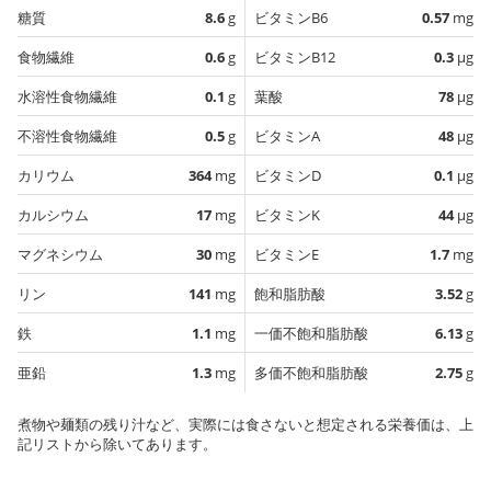
糖質
8.6
g
ビタミンB6
0.57
mg
食物繊維
0.6
g
ビタミンB12
0.3
µg
水溶性食物繊維
0.1
g
葉酸
78
µg
不溶性食物繊維
0.5
g
ビタミンA
48
µg
カリウム
364
mg
ビタミンD
0.1
µg
カルシウム
17
mg
ビタミンK
44
µg
マグネシウム
30
mg
ビタミンE
1.7
mg
リン
141
mg
飽和脂肪酸
3.52
g
鉄
1.1
mg
一価不飽和脂肪酸
6.13
g
亜鉛
1.3
mg
多価不飽和脂肪酸
2.75
g
煮物や麺類の残り汁など、実際には食さないと想定される栄養価は、上
記リストから除いてあります。