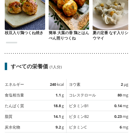
枝豆入り鶏つくね焼き
簡単 大葉の香 鶏とはん
夏の定番 なす入りシュ
ぺん照りつくね
ウマイ
すべての栄養価
(1人分)
エネルギー
240
kcal
ヨウ素
2
µg
食塩相当量
1.1
g
コレステロール
80
mg
たんぱく質
18.8
g
ビタミンB1
0.14
mg
脂質
14.1
g
ビタミンB2
0.23
mg
炭水化物
9.2
g
ビタミンC
6
mg