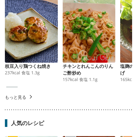
枝豆入り鶏つくね焼き
チキンとれんこんのりん
塩麹の
237
kcal
食塩
1.3
g
ご酢炒め
げ
157
kcal
食塩
1.1
g
165
kcal
もっと見る
人気のレシピ