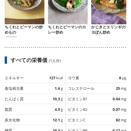
ちくわとピーマンの炒
ちくわとピーマンのカ
かじきとエリンギのマ
めもの
レー炒め
ヨぽん炒め
すべての栄養価
(1人分)
エネルギー
127
kcal
ヨウ素
8
µg
食塩相当量
1.6
g
コレステロール
25
mg
たんぱく質
10.3
g
ビタミンB1
0.04
mg
脂質
4.9
g
ビタミンB2
0.07
mg
炭水化物
12.1
g
ビタミンC
82
mg
糖質
10.3
g
ビタミンB6
0.17
mg