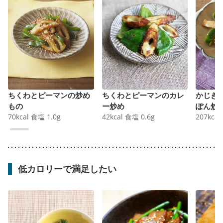
ちくわとピーマンの炒め
ちくわとピーマンのカレ
かじき
もの
ー炒め
ぽん炒
70
kcal
食塩
1.0
g
42
kcal
食塩
0.6
g
207
kcal
低カロリーで満足したい