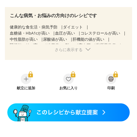
こんな病気・お悩みの方向けのレシピです
健康的な食生活・病気予防
ダイエット
血糖値・HbA1cが高い
血圧が高い
コレステロールが高い
中性脂肪が高い
尿酸値が高い
肝機能の値が高い
腎機能の値が高い
糖尿病（2型）
高血圧
脂質異常症
さらに表示する
高尿酸血症（痛風）
狭心症
心筋梗塞
心臓弁膜症
心不全
胃炎
胃ポリープ
消化性潰瘍（胃・十二指腸潰瘍）
逆流性食道炎
胆石症
慢性膵炎（移行期・寛解期）
非アルコール性脂肪肝
痔
慢性便秘症
潰瘍性大腸炎（寛解期）
クローン病（寛解期）
過敏性腸症候群（IBS）
睡眠時無呼吸症候群
献立に追加
糖尿病性腎症（第１期）
お気に入り
印刷
糖尿病性腎症（第２期）
糖尿病性腎症（第３期）
CKD（ステージ１）
CKD（ステージ２）
CKD（ステージ３a）
CKD（ステージ３b）
透析
乳がん（抗がん剤治療中）
乳がん（ホルモン療法中）
乳がん（放射線治療中）
乳がん治療を終えた方・経過観察中の方など
胃がん（抗がん剤治療中）