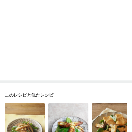
胃がん治療を終えた方・経過観察中の方
大腸がん治療を終えた方・経過観察中の方
大腸がん（抗がん剤治療中）
大腸がん（放射線治療中）
妊娠中(初期)
妊婦健診・体重増加が気になる（初期）
妊婦健診・血圧が気になる（初期）
妊婦健診・血糖値が気になる（初期）
妊娠高血圧(中期)
妊娠糖尿病(初期)
産後（母乳）
産後（混合栄養）
産後（ミルク）
骨折
骨粗しょう症
関節リウマチ
乾癬
低栄養予防
貧血対策
ニキビ・肌荒れ
妊活中
更年期
このレシピと似たレシピ