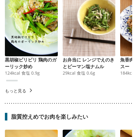
黒胡椒ビリビリ 鶏肉のガ
お弁当に レンジでえのき
魚香肉
ーリック炒め
とピーマン塩ナムル
スー
124
kcal
食塩
0.9
g
29
kcal
食塩
0.6
g
184
kcal
もっと見る
脂質控えめでお肉を楽しみたい