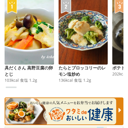
具だくさん 高野豆腐の卵
たらとブロッコリーのレ
ポテト
とじ
モン塩炒め
202
kcal
103
kcal
食塩
1.2
g
136
kcal
食塩
1.2
g