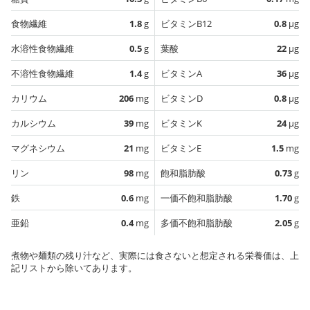
食物繊維
1.8
g
ビタミンB12
0.8
µg
水溶性食物繊維
0.5
g
葉酸
22
µg
不溶性食物繊維
1.4
g
ビタミンA
36
µg
カリウム
206
mg
ビタミンD
0.8
µg
カルシウム
39
mg
ビタミンK
24
µg
マグネシウム
21
mg
ビタミンE
1.5
mg
リン
98
mg
飽和脂肪酸
0.73
g
鉄
0.6
mg
一価不飽和脂肪酸
1.70
g
亜鉛
0.4
mg
多価不飽和脂肪酸
2.05
g
煮物や麺類の残り汁など、実際には食さないと想定される栄養価は、上
記リストから除いてあります。