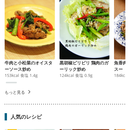
牛肉と小松菜のオイスタ
黒胡椒ビリビリ 鶏肉のガ
魚香肉
ーソース炒め
ーリック炒め
スー
153
kcal
食塩
1.4
g
124
kcal
食塩
0.9
g
184
kcal
もっと見る
人気のレシピ