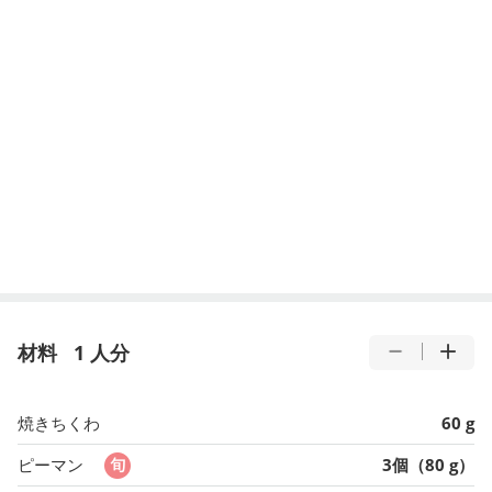
材料
1 人分
焼きちくわ
60 g
ピーマン
3個（80 g）