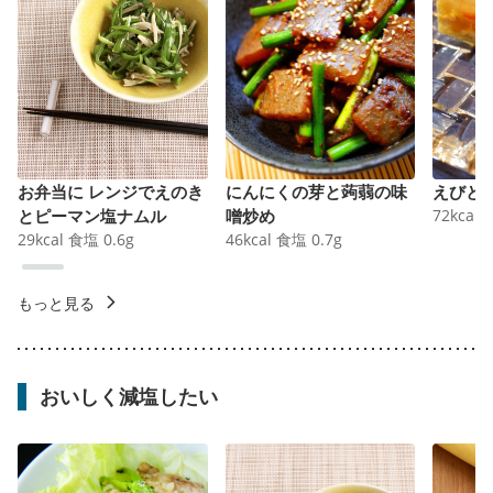
お弁当に レンジでえのき
にんにくの芽と蒟蒻の味
えびと
とピーマン塩ナムル
噌炒め
72
kcal
29
kcal
食塩
0.6
g
46
kcal
食塩
0.7
g
もっと見る
おいしく減塩したい