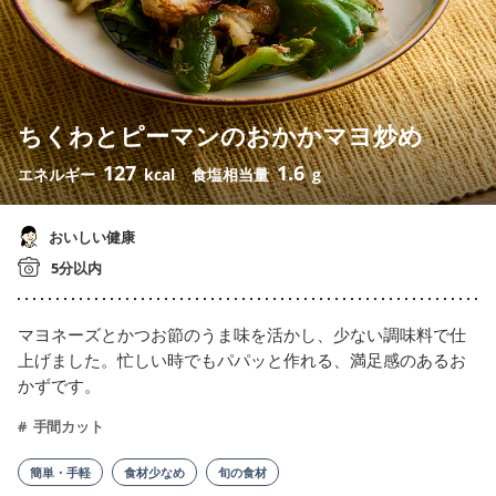
ちくわとピーマンのおかかマヨ炒め
127
1.6
エネルギー
kcal
食塩相当量
g
おいしい健康
5分以内
マヨネーズとかつお節のうま味を活かし、少ない調味料で仕
上げました。忙しい時でもパパッと作れる、満足感のあるお
かずです。
手間カット
簡単・手軽
食材少なめ
旬の食材