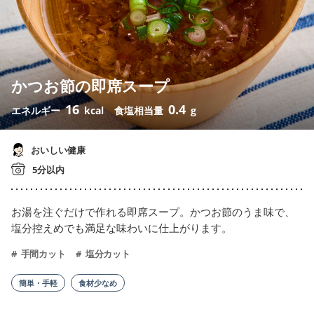
かつお節の即席スープ
16
0.4
エネルギー
kcal
食塩相当量
g
おいしい健康
5分以内
お湯を注ぐだけで作れる即席スープ。かつお節のうま味で、
塩分控えめでも満足な味わいに仕上がります。
手間カット
塩分カット
簡単・手軽
食材少なめ