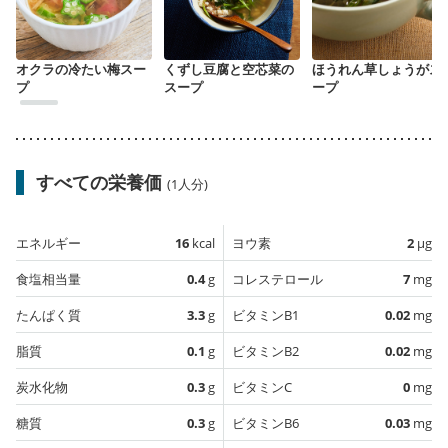
オクラの冷たい梅スー
くずし豆腐と空芯菜の
ほうれん草しょうがス
プ
スープ
ープ
すべての栄養価
(1人分)
エネルギー
16
kcal
ヨウ素
2
µg
食塩相当量
0.4
g
コレステロール
7
mg
たんぱく質
3.3
g
ビタミンB1
0.02
mg
脂質
0.1
g
ビタミンB2
0.02
mg
炭水化物
0.3
g
ビタミンC
0
mg
糖質
0.3
g
ビタミンB6
0.03
mg