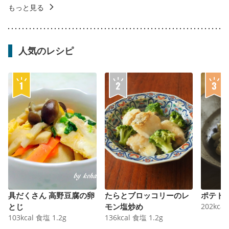
もっと見る
人気のレシピ
具だくさん 高野豆腐の卵
たらとブロッコリーのレ
ポテト
とじ
モン塩炒め
202
kcal
103
kcal
食塩
1.2
g
136
kcal
食塩
1.2
g