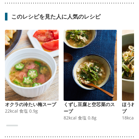
このレシピを見た人に人気のレシピ
オクラの冷たい梅スープ
くずし豆腐と空芯菜のス
ほうれ
22
kcal
食塩
0.9
g
ープ
プ
82
kcal
食塩
0.8
g
18
kcal