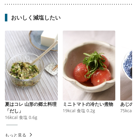
おいしく減塩したい
夏はコレ 山形の郷土料理
ミニトマトの冷たい煮物
あじの
「だし」
19
kcal
食塩
0.2
g
75
kcal
16
kcal
食塩
0.6
g
もっと見る