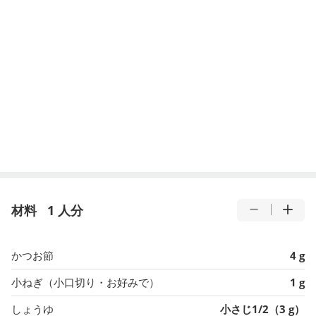
材料
1 人分
かつお節
4 g
小ねぎ（小口切り・お好みで）
1 g
しょうゆ
小さじ1/2（3 g）