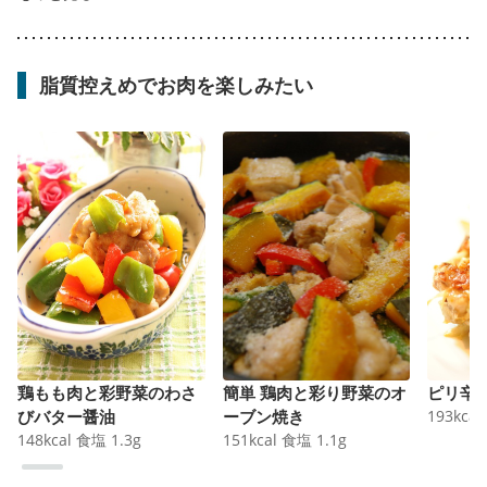
脂質控えめでお肉を楽しみたい
鶏もも肉と彩野菜のわさ
簡単 鶏肉と彩り野菜のオ
ピリ辛
びバター醤油
ーブン焼き
193
kcal
148
kcal
食塩
1.3
g
151
kcal
食塩
1.1
g