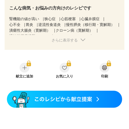
こんな病気・お悩みの方向けのレシピです
腎機能の値が高い
狭心症
心筋梗塞
心臓弁膜症
心不全
胃炎
逆流性食道炎
慢性膵炎（移行期・寛解期）
潰瘍性大腸炎（寛解期）
クローン病（寛解期）
過敏性腸症候群（IBS）
CKD（ステージ１）
さらに表示する
CKD（ステージ２）
CKD（ステージ３a）
産後（ミルク）
更年期
献立に追加
お気に入り
印刷