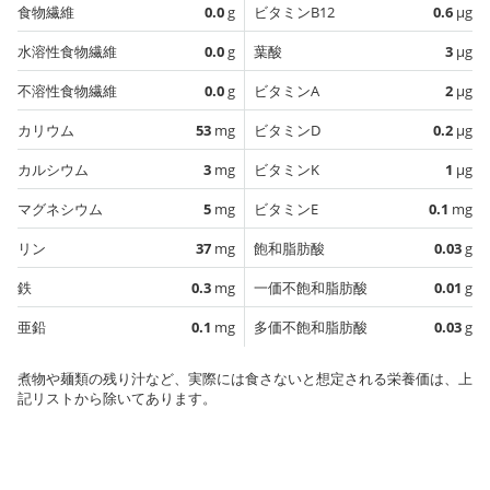
食物繊維
0.0
g
ビタミンB12
0.6
µg
水溶性食物繊維
0.0
g
葉酸
3
µg
不溶性食物繊維
0.0
g
ビタミンA
2
µg
カリウム
53
mg
ビタミンD
0.2
µg
カルシウム
3
mg
ビタミンK
1
µg
マグネシウム
5
mg
ビタミンE
0.1
mg
リン
37
mg
飽和脂肪酸
0.03
g
鉄
0.3
mg
一価不飽和脂肪酸
0.01
g
亜鉛
0.1
mg
多価不飽和脂肪酸
0.03
g
煮物や麺類の残り汁など、実際には食さないと想定される栄養価は、上
記リストから除いてあります。