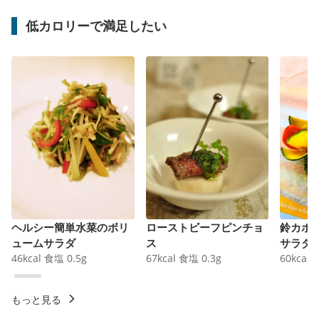
低カロリーで満足したい
ヘルシー簡単水菜のボリ
ローストビーフピンチョ
鈴カボ
ュームサラダ
ス
サラダ
46
kcal
食塩
0.5
g
67
kcal
食塩
0.3
g
60
kcal
もっと見る