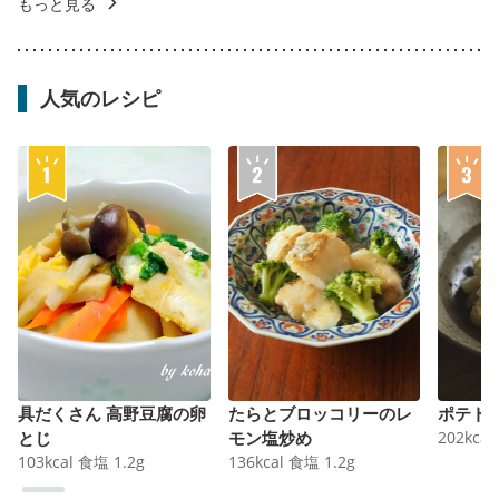
もっと見る
人気のレシピ
具だくさん 高野豆腐の卵
たらとブロッコリーのレ
ポテト
とじ
モン塩炒め
202
kcal
103
kcal
食塩
1.2
g
136
kcal
食塩
1.2
g