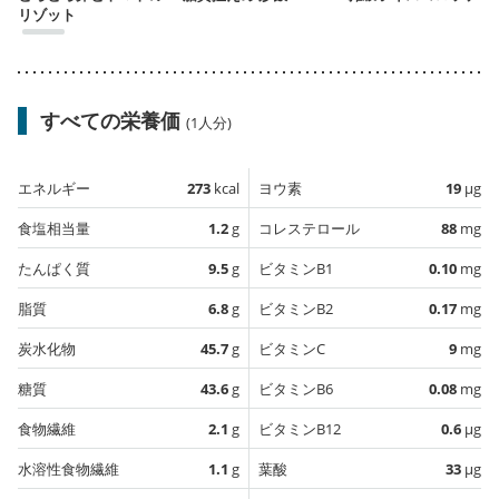
リゾット
すべての栄養価
(1人分)
エネルギー
273
kcal
ヨウ素
19
µg
食塩相当量
1.2
g
コレステロール
88
mg
たんぱく質
9.5
g
ビタミンB1
0.10
mg
脂質
6.8
g
ビタミンB2
0.17
mg
炭水化物
45.7
g
ビタミンC
9
mg
糖質
43.6
g
ビタミンB6
0.08
mg
食物繊維
2.1
g
ビタミンB12
0.6
µg
水溶性食物繊維
1.1
g
葉酸
33
µg