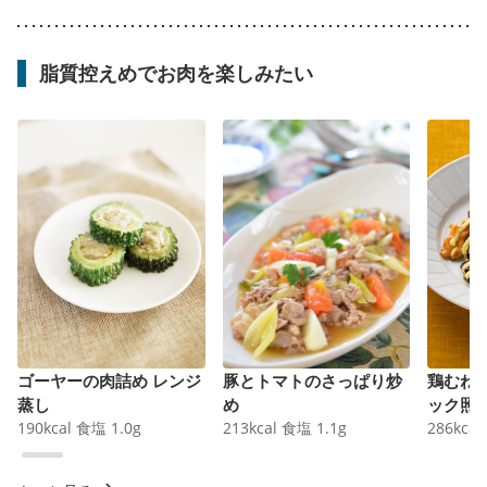
脂質控えめでお肉を楽しみたい
ゴーヤーの肉詰め レンジ
豚とトマトのさっぱり炒
鶏むね
蒸し
め
ック照
190
kcal
食塩
1.0
g
213
kcal
食塩
1.1
g
286
kcal