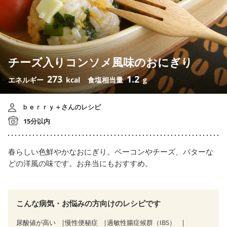
チーズ入りコンソメ風味のおにぎり
273
1.2
エネルギー
kcal
食塩相当量
g
ｂｅｒｒｙ＋さんのレシピ
15分以内
春らしい色鮮やかなおにぎり。ベーコンやチーズ、バターな
どの洋風の味です。お弁当にもおすすめ。
こんな病気・お悩みの方向けのレシピです
尿酸値が高い
慢性便秘症
過敏性腸症候群（IBS）