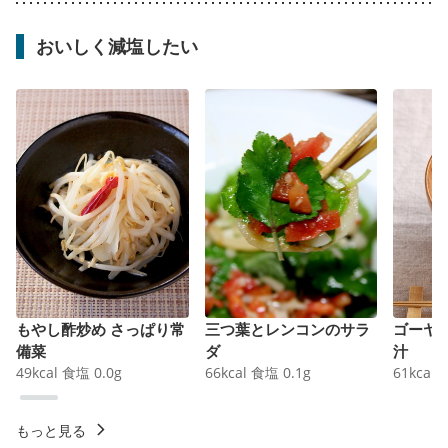
おいしく減塩したい
もやし酢炒め さっぱり常
三つ葉とレンコンのサラ
ゴーヤ
備菜
ダ
汁
49
kcal
食塩
0.0
g
66
kcal
食塩
0.1
g
61
kcal
もっと見る