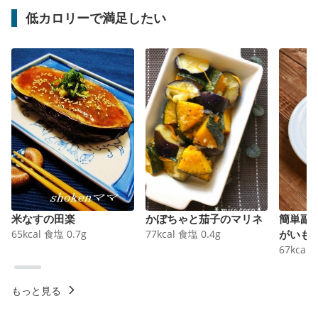
低カロリーで満足したい
米なすの田楽
かぼちゃと茄子のマリネ
簡単副
65
kcal
食塩
0.7
g
77
kcal
食塩
0.4
g
がいも
67
kcal
もっと見る