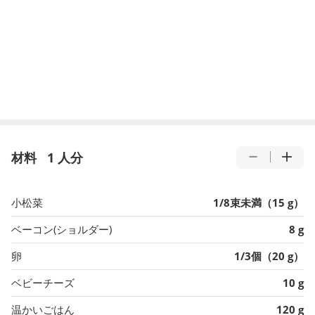
材料
1 人分
小松菜
1/8束未満（15 g）
ベーコン(ショルダー)
8 g
卵
1/3個（20 g）
ベビーチーズ
10 g
温かいごはん
120 g