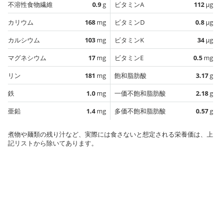
不溶性食物繊維
0.9
g
ビタミンA
112
µg
カリウム
168
mg
ビタミンD
0.8
µg
カルシウム
103
mg
ビタミンK
34
µg
マグネシウム
17
mg
ビタミンE
0.5
mg
リン
181
mg
飽和脂肪酸
3.17
g
鉄
1.0
mg
一価不飽和脂肪酸
2.18
g
亜鉛
1.4
mg
多価不飽和脂肪酸
0.57
g
煮物や麺類の残り汁など、実際には食さないと想定される栄養価は、上
記リストから除いてあります。