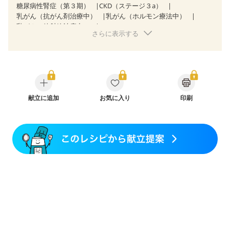
糖尿病性腎症（第３期）
CKD（ステージ３a）
乳がん（抗がん剤治療中）
乳がん（ホルモン療法中）
乳がん（放射線治療中）
さらに表示する
乳がん治療を終えた方・経過観察中の方など
食欲がない
妊娠中(初期)
妊婦健診・体重増加が気になる（初期）
妊婦健診・血圧が気になる（初期）
妊婦健診・血糖値が気になる（初期）
妊娠高血圧(中期)
妊娠糖尿病(初期)
産後（母乳）
産後（混合栄養）
産後（ミルク）
骨折
骨粗しょう症
関節リウマチ
フレイル（年齢に合わせた体作り）
献立に追加
お気に入り
低栄養予防
貧血対策
印刷
ニキビ・肌荒れ
妊活中
更年期