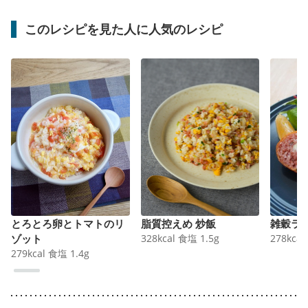
このレシピを見た人に人気のレシピ
とろとろ卵とトマトのリ
脂質控えめ 炒飯
雑穀ラ
ゾット
328
kcal
食塩
1.5
g
278
kcal
279
kcal
食塩
1.4
g