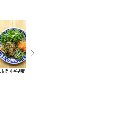
後（混合栄養）
）
低栄養予防
の甘酢ネギ胡麻
豚ロースのマスター
クレソンと彩り野菜
お弁当にも 
ド焼き 大葉添え
の肉巻き
ーグルト味噌