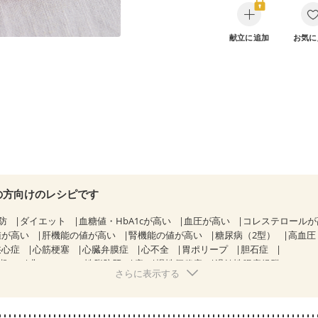
献立に追加
お気に
の方向けのレシピです
防
ダイエット
血糖値・HbA1cが高い
血圧が高い
コレステロール
値が高い
肝機能の値が高い
腎機能の値が高い
糖尿病（2型）
高血圧
狭心症
心筋梗塞
心臓弁膜症
心不全
胃ポリープ
胆石症
期）
非アルコール性脂肪肝
痔
慢性便秘症
過敏性腸症候群（IBS）
さらに表示する
糖尿病性腎症（第１期）
糖尿病性腎症（第２期）
糖尿病性腎症（第３期
KD（ステージ２）
CKD（ステージ３a）
CKD（ステージ３b）
透析
）
乳がん（ホルモン療法中）
乳がん（放射線治療中）