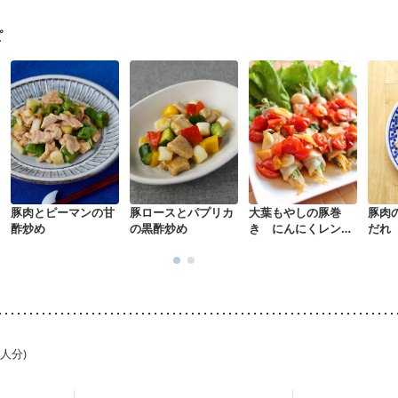
経過観察中の方など
味の感じ方が変わった
食欲がない
妊娠中(初期)
になる（初期）
妊婦健診・血圧が気になる（初期）
ピ
なる（初期）
妊娠高血圧(中期)
妊娠糖尿病(初期)
産後（母乳）
産
骨粗しょう症
関節リウマチ
乾癬
フレイル（年齢に合わせた体作り
荒れ
妊活中
更年期
豚肉とピーマンの甘
豚ロースとパプリカ
大葉もやしの豚巻
豚肉
酢炒め
の黒酢炒め
き にんにくレンジ
だれ
蒸し
1人分)