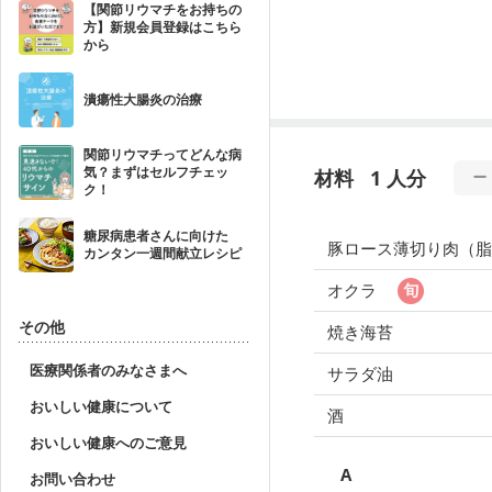
【関節リウマチをお持ちの
方】新規会員登録はこちら
から
潰瘍性大腸炎の治療
関節リウマチってどんな病
気？まずはセルフチェッ
材料
1 人分
ク！
糖尿病患者さんに向けた
豚ロース薄切り肉（脂
カンタン一週間献立レシピ
オクラ
その他
焼き海苔
医療関係者のみなさまへ
サラダ油
おいしい健康について
酒
おいしい健康へのご意見
A
お問い合わせ