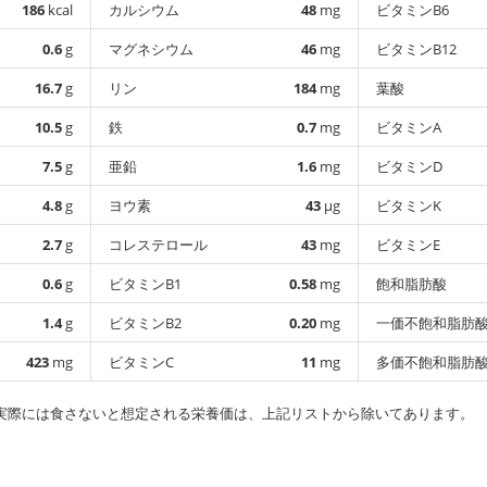
186
kcal
カルシウム
48
mg
ビタミンB6
0.6
g
マグネシウム
46
mg
ビタミンB12
16.7
g
リン
184
mg
葉酸
10.5
g
鉄
0.7
mg
ビタミンA
7.5
g
亜鉛
1.6
mg
ビタミンD
4.8
g
ヨウ素
43
µg
ビタミンK
2.7
g
コレステロール
43
mg
ビタミンE
0.6
g
ビタミンB1
0.58
mg
飽和脂肪酸
1.4
g
ビタミンB2
0.20
mg
一価不飽和脂肪
423
mg
ビタミンC
11
mg
多価不飽和脂肪
実際には食さないと想定される栄養価は、上記リストから除いてあります。