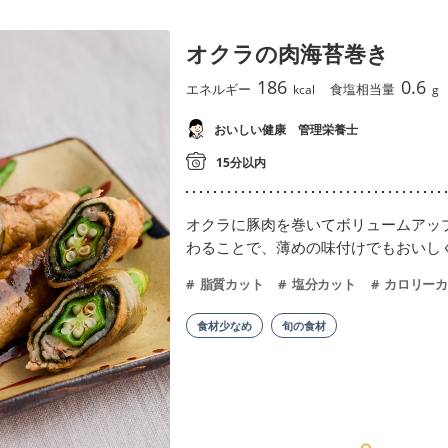
オクラの肉海苔巻き
186
0.6
エネルギー
食塩相当量
kcal
g
おいしい健康 管理栄養士
15分以内
オクラに豚肉を巻いてボリュームアッ
わることで、薄めの味付けでもおいし
脂質カット
塩分カット
カロリーカ
食材少なめ
旬の食材