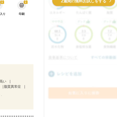
2週間の無料お試しをする
入り
印刷
が高い
脂質異常症
）