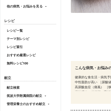
他の病気・お悩みを見る
レシピ
レシピ一覧
テーマ別レシピ
レシピ索引
おすすめ厳選レシピ
無料レシピ100
こんな病気・お悩み
健康的な食生活・病気予
献立
中性脂肪が高い
尿酸
高尿酸血症（痛風）
献立検索
慢性膵炎（移行期・寛解
筑波大学附属病院の献立
睡眠時無呼吸症候群
CKD（ステージ１）
C
管理栄養士のおすすめ献立
乳がん（抗がん剤治療中