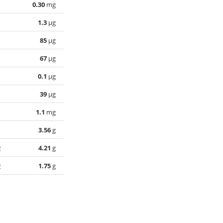
0.30
mg
1.3
µg
85
µg
67
µg
0.1
µg
39
µg
1.1
mg
3.56
g
酸
4.21
g
酸
1.75
g