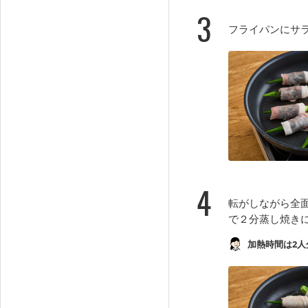
3
フライパンにサ
4
転がしながら全
で２分蒸し焼き
加熱時間は2人