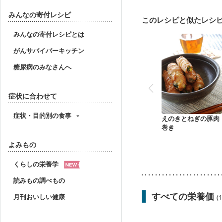
乳がん治療を終えた方・
妊婦健診・体重増加が気
みんなの寄付レシピ
このレシピと似たレシ
妊婦健診・血糖値が気に
産後（ミルク）
骨折
みんなの寄付レシピとは
貧血対策
ニキビ・肌
がんサバイバーキッチン
糖尿病のみなさんへ
症状に合わせて
症状・目的別の食事
えのきとねぎの豚肉
巻き
よみもの
くらしの栄養学
読みもの調べもの
すべての栄養価
月刊おいしい健康
(