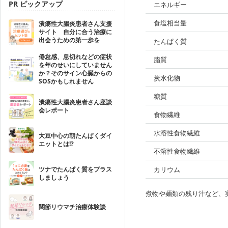
PR ピックアップ
エネルギー
食塩相当量
潰瘍性大腸炎患者さん支援
サイト 自分に合う治療に
出会うための第一歩を
たんぱく質
倦怠感、息切れなどの症状
脂質
を年のせいにしていません
か？そのサイン心臓からの
炭水化物
SOSかもしれません
糖質
潰瘍性大腸炎患者さん座談
会レポート
食物繊維
水溶性食物繊維
大豆中心の朝たんぱくダイ
エットとは!?
不溶性食物繊維
ツナでたんぱく質をプラス
カリウム
しましょう
煮物や麺類の残り汁など、
関節リウマチ治療体験談