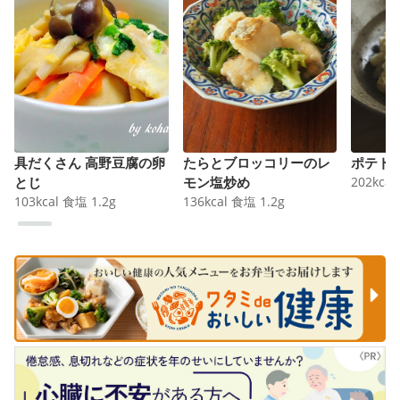
具だくさん 高野豆腐の卵
たらとブロッコリーのレ
ポテト
とじ
モン塩炒め
202
kcal
103
kcal
食塩
1.2
g
136
kcal
食塩
1.2
g