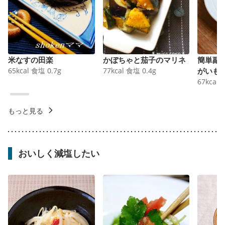
米なすの田楽
かぼちゃと茄子のマリネ
簡単副
65
kcal
食塩
0.7
g
77
kcal
食塩
0.4
g
がいも
67
kcal
もっと見る
おいしく減塩したい