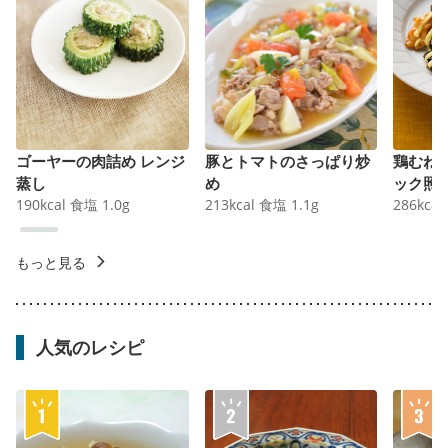
ゴーヤーの肉詰め レンジ
豚とトマトのさっぱり炒
鶏むね
蒸し
め
ック照
190
kcal
食塩
1.0
g
213
kcal
食塩
1.1
g
286
kcal
もっと見る
人気のレシピ