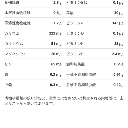
食物繊維
2.3
g
ビタミンB12
0.1
µg
水溶性食物繊維
0.6
g
葉酸
30
µg
不溶性食物繊維
1.7
g
ビタミンA
143
µg
カリウム
333
mg
ビタミンD
0.1
µg
カルシウム
51
mg
ビタミンK
25
µg
マグネシウム
20
mg
ビタミンE
2.4
mg
リン
65
mg
飽和脂肪酸
1.54
g
鉄
0.3
mg
一価不飽和脂肪酸
0.61
g
亜鉛
0.3
mg
多価不飽和脂肪酸
0.12
g
煮物や麺類の残り汁など、実際には食さないと想定される栄養価は、上
記リストから除いてあります。