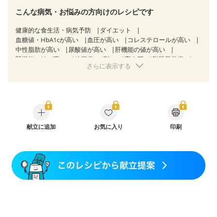
こんな病気・お悩みの方向けのレシピです
健康的な食生活・病気予防
ダイエット
血糖値・HbA1cが高い
血圧が高い
コレステロールが高い
中性脂肪が高い
尿酸値が高い
肝機能の値が高い
腎機能の値が高い
糖尿病（2型）
高血圧
脂質異常症
さらに表示する
高尿酸血症（痛風）
狭心症
心筋梗塞
心臓弁膜症
心不全
胃ポリープ
逆流性食道炎
胆石症
慢性膵炎（移行期・寛解期）
非アルコール性脂肪肝
痔
慢性便秘症
過敏性腸症候群（IBS）
睡眠時無呼吸症候群
糖尿病性腎症（第１期）
糖尿病性腎症（第２期）
糖尿病性腎症（第３期）
CKD（ステージ１）
CKD（ステージ２）
献立に追加
CKD（ステージ３a）
お気に入り
印刷
乳がん（放射線治療中）
食欲がない
妊娠中(初期)
妊婦健診・体重増加が気になる（初期）
妊婦健診・血圧が気になる（初期）
妊婦健診・血糖値が気になる（初期）
妊娠高血圧(中期)
妊娠糖尿病(初期)
産後（母乳）
産後（混合栄養）
産後（ミルク）
骨折
骨粗しょう症
関節リウマチ
乾癬
フレイル（年齢に合わせた体作り）
低栄養予防
貧血対策
ニキビ・肌荒れ
妊活中
更年期