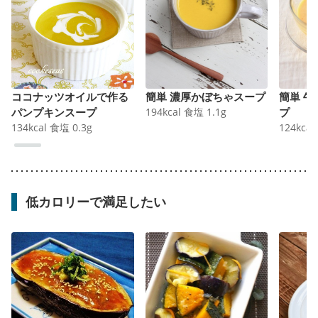
ココナッツオイルで作る
簡単 濃厚かぼちゃスープ
簡単 
パンプキンスープ
194
kcal
食塩
1.1
g
プ
134
kcal
食塩
0.3
g
124
kcal
低カロリーで満足したい