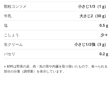
顆粒コンソメ
小さじ1/3（1 g）
牛乳
大さじ2（30 g）
塩
0.5 g
こしょう
少々
生クリーム
小さじ1/2強（3 g）
パセリ
0.2 g
※ 材料は野菜の皮、肉・魚の骨や内臓を取り除いたもので、食べられる
部分の分量（調理量）を表示しています。