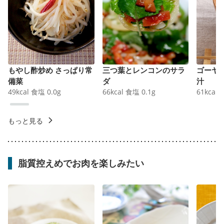
もやし酢炒め さっぱり常
三つ葉とレンコンのサラ
ゴーヤ
備菜
ダ
汁
49
kcal
食塩
0.0
g
66
kcal
食塩
0.1
g
61
kcal
もっと見る
脂質控えめでお肉を楽しみたい