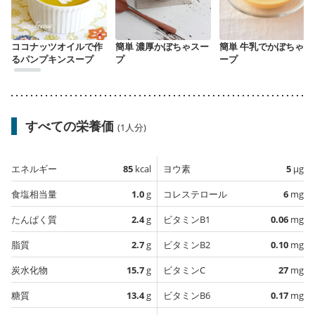
ココナッツオイルで作
簡単 濃厚かぼちゃスー
簡単 牛乳でかぼちゃス
るパンプキンスープ
プ
ープ
すべての栄養価
(1人分)
エネルギー
85
kcal
ヨウ素
5
µg
食塩相当量
1.0
g
コレステロール
6
mg
たんぱく質
2.4
g
ビタミンB1
0.06
mg
脂質
2.7
g
ビタミンB2
0.10
mg
炭水化物
15.7
g
ビタミンC
27
mg
糖質
13.4
g
ビタミンB6
0.17
mg