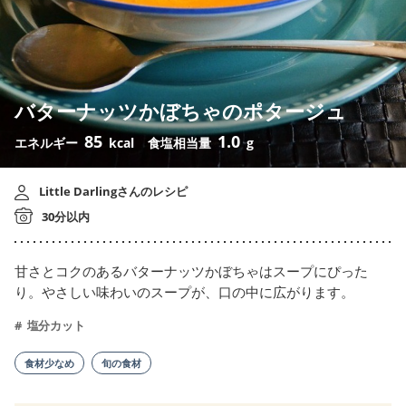
バターナッツかぼちゃのポタージュ
85
1.0
エネルギー
kcal
食塩相当量
g
Little Darlingさんのレシピ
30分以内
甘さとコクのあるバターナッツかぼちゃはスープにぴった
り。やさしい味わいのスープが、口の中に広がります。
塩分カット
食材少なめ
旬の食材