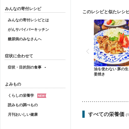
妊婦健診・体重増加が気
妊婦健診・血糖値が気に
みんなの寄付レシピ
このレシピと似たレシ
産後（ミルク）
骨折
みんなの寄付レシピとは
がんサバイバーキッチン
糖尿病のみなさんへ
症状に合わせて
症状・目的別の食事
油を使わない 豚の生
姜焼き
よみもの
くらしの栄養学
読みもの調べもの
すべての栄養価
月刊おいしい健康
(