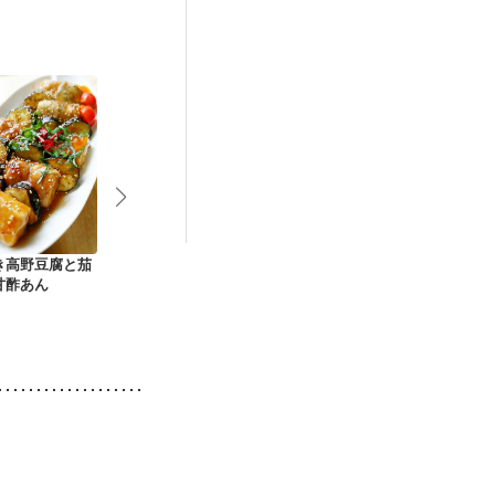
後（混合栄養）
き高野豆腐と茄
エリンギポーク南蛮
市販の焼豚はもう買
黒酢が決め手
甘酢あん
えない 黄金焼豚