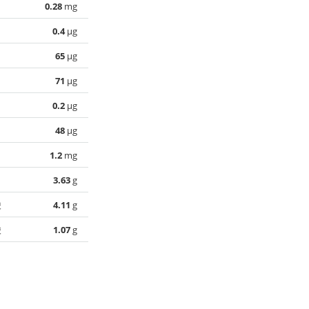
0.28
mg
0.4
µg
65
µg
71
µg
0.2
µg
48
µg
1.2
mg
3.63
g
酸
4.11
g
酸
1.07
g