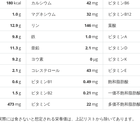
180
kcal
カルシウム
42
mg
ビタミンB6
1.0
g
マグネシウム
32
mg
ビタミンB12
12.9
g
リン
146
mg
葉酸
9.8
g
鉄
1.0
mg
ビタミンA
11.3
g
亜鉛
2.1
mg
ビタミンD
9.2
g
ヨウ素
0
µg
ビタミンK
2.1
g
コレステロール
43
mg
ビタミンE
0.6
g
ビタミンB1
0.49
mg
飽和脂肪酸
1.5
g
ビタミンB2
0.21
mg
一価不飽和脂肪
473
mg
ビタミンC
22
mg
多価不飽和脂肪
実際には食さないと想定される栄養価は、上記リストから除いてあります。