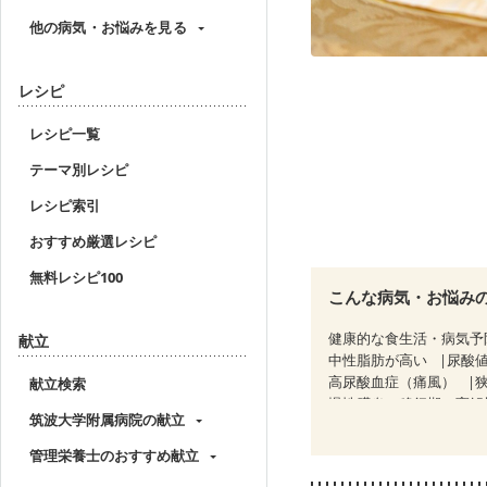
他の病気・お悩みを見る
レシピ
レシピ一覧
テーマ別レシピ
レシピ索引
おすすめ厳選レシピ
無料レシピ100
こんな病気・お悩み
健康的な食生活・病気予
献立
中性脂肪が高い
尿酸
高尿酸血症（痛風）
献立検索
慢性膵炎（移行期・寛解
筑波大学附属病院の献立
睡眠時無呼吸症候群
CKD（ステージ１）
C
管理栄養士のおすすめ献立
乳がん（ホルモン療法中