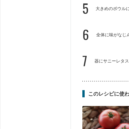
5
大きめのボウル
6
全体に味がなじ
7
器にサニーレタス
このレシピに使