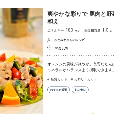
爽やかな彩りで 豚肉と野
和え
180
1.0
エネルギー
食塩相当量
kcal
g
さとみわさんのレシピ
30分以内
オレンジの風味が爽やか。良質なたん
ミネラルがバランスよく摂取できます
脂質カット
カロリーカット
おすすめ厳選
旬の食材