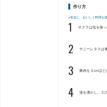
作り方
※安全に、おいしく料理を
1
オクラは塩を振っ
2
サニーレタスは
3
豚肉を３cmほ
4
湯を沸かし、２