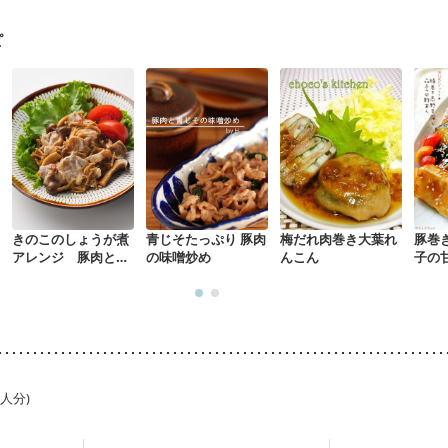
になる（初期）
妊婦健診・血圧が気になる（初期）
なる（初期）
妊娠高血圧(中期)
妊娠糖尿病(初期)
産後（母乳）
産
ピ
関節リウマチ
乾癬
貧血対策
ニキビ・肌荒れ
妊活中
更年期
きのこのしょうが煮
青じそたっぷり 豚肉
梅だれ肉巻き大葉れ
豚巻
アレンジ 豚肉とき
の味噌炒め
んこん
子の
のこのしょうが焼き
1人分)