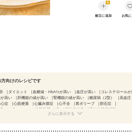
献立に追加
お気に
の方向けのレシピです
防
ダイエット
血糖値・HbA1cが高い
血圧が高い
コレステロール
値が高い
肝機能の値が高い
腎機能の値が高い
糖尿病（2型）
高血圧
狭心症
心筋梗塞
心臓弁膜症
心不全
胃ポリープ
胆石症
期）
非アルコール性脂肪肝
痔
慢性便秘症
過敏性腸症候群（IBS）
さらに表示する
糖尿病性腎症（第１期）
糖尿病性腎症（第２期）
糖尿病性腎症（第３期
KD（ステージ２）
CKD（ステージ３a）
乳がん（抗がん剤治療中）
）
乳がん（放射線治療中）
乳がん治療を終えた方・経過観察中の方な