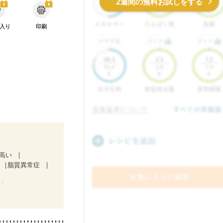
2週間の無料お試しをする
入り
印刷
が高い
脂質異常症
）
ど
妊娠中(初期)