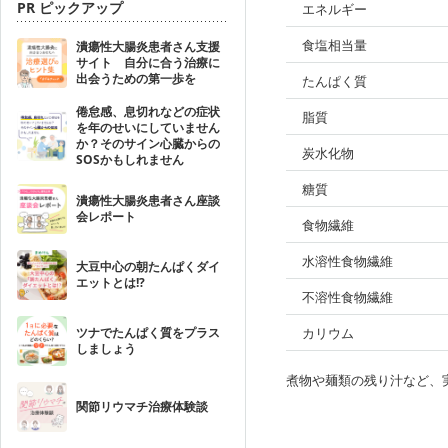
PR ピックアップ
エネルギー
食塩相当量
潰瘍性大腸炎患者さん支援
サイト 自分に合う治療に
出会うための第一歩を
たんぱく質
倦怠感、息切れなどの症状
脂質
を年のせいにしていません
か？そのサイン心臓からの
炭水化物
SOSかもしれません
糖質
潰瘍性大腸炎患者さん座談
会レポート
食物繊維
水溶性食物繊維
大豆中心の朝たんぱくダイ
エットとは!?
不溶性食物繊維
ツナでたんぱく質をプラス
カリウム
しましょう
煮物や麺類の残り汁など、
関節リウマチ治療体験談