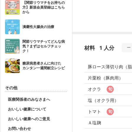
【関節リウマチをお持ちの
方】新規会員登録はこちら
から
潰瘍性大腸炎の治療
関節リウマチってどんな病
気？まずはセルフチェッ
材料
1 人分
ク！
糖尿病患者さんに向けた
豚ロース薄切り肉（脂
カンタン一週間献立レシピ
片栗粉（豚肉用）
その他
オクラ
医療関係者のみなさまへ
塩（オクラ用）
おいしい健康について
トマト
おいしい健康へのご意見
Ａ塩麹
お問い合わせ