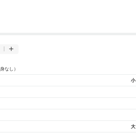
身なし）
小
大