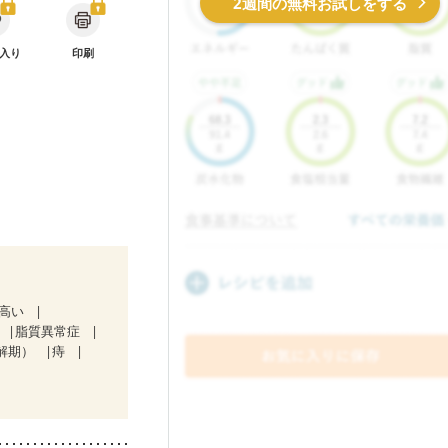
2週間の無料お試しをする
入り
印刷
が高い
脂質異常症
解期）
痔
放射線治療中）