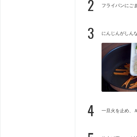
2
フライパンにご
3
にんじんがしん
4
一旦火を止め、