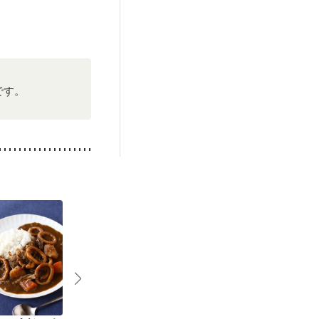
後（混合栄養）
・肌荒れ
です。