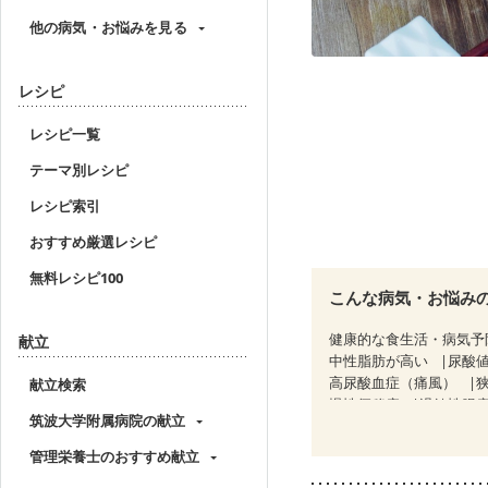
他の病気・お悩みを見る
レシピ
レシピ一覧
テーマ別レシピ
レシピ索引
おすすめ厳選レシピ
無料レシピ100
こんな病気・お悩み
健康的な食生活・病気予
献立
中性脂肪が高い
尿酸
高尿酸血症（痛風）
献立検索
慢性便秘症
過敏性腸症
筑波大学附属病院の献立
糖尿病性腎症（第３期）
CKD（ステージ３b）
管理栄養士のおすすめ献立
乳がん治療を終えた方・