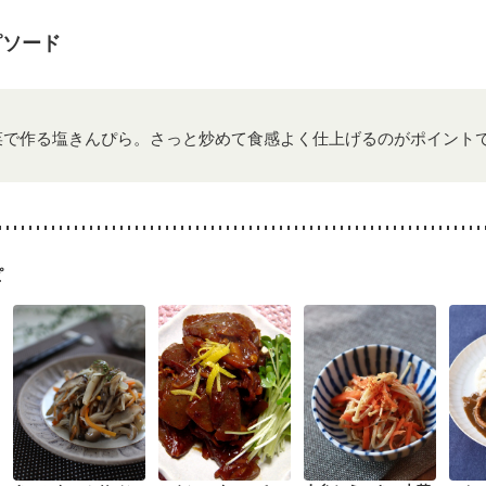
になる（初期）
妊婦健診・血圧が気になる（初期）
なる（初期）
妊娠高血圧(中期)
妊娠糖尿病(初期)
産後（母乳）
産
ピソード
骨粗しょう症
関節リウマチ
乾癬
低栄養予防
貧血対策
ニキビ
菜で作る塩きんぴら。さっと炒めて食感よく仕上げるのがポイント
ピ