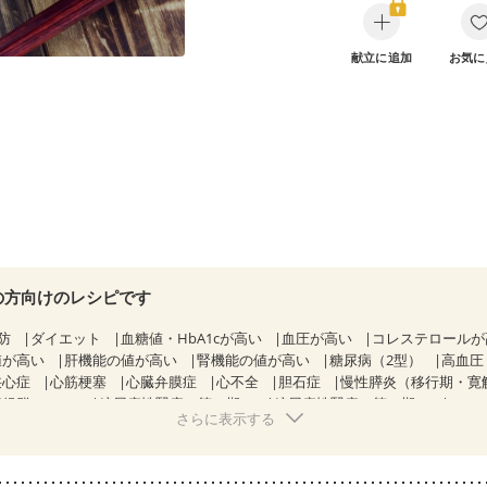
献立に追加
お気に
の方向けのレシピです
防
ダイエット
血糖値・HbA1cが高い
血圧が高い
コレステロール
値が高い
肝機能の値が高い
腎機能の値が高い
糖尿病（2型）
高血圧
狭心症
心筋梗塞
心臓弁膜症
心不全
胆石症
慢性膵炎（移行期・寛
候群（IBS）
糖尿病性腎症（第１期）
糖尿病性腎症（第２期）
さらに表示する
CKD（ステージ１）
CKD（ステージ２）
CKD（ステージ３a）
透析
乳がん（抗がん剤治療中）
乳がん（ホルモン療法中）
乳がん（
経過観察中の方など
味の感じ方が変わった
妊娠中(初期)