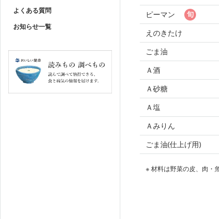
よくある質問
ピーマン
お知らせ一覧
えのきたけ
ごま油
Ａ酒
Ａ砂糖
Ａ塩
Ａみりん
ごま油(仕上げ用)
※ 材料は野菜の皮、肉