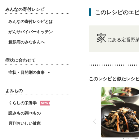
妊婦健診・体重増加が気
妊婦健診・血糖値が気に
みんなの寄付レシピ
このレシピのエ
産後（ミルク）
骨折
妊活中
更年期
みんなの寄付レシピとは
がんサバイバーキッチン
家
にある定番野
糖尿病のみなさんへ
症状に合わせて
症状・目的別の食事
このレシピと似たレシ
よみもの
くらしの栄養学
読みもの調べもの
月刊おいしい健康