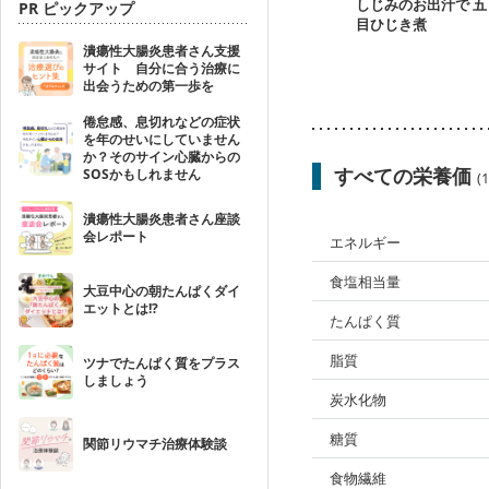
しじみのお出汁で 五
PR ピックアップ
目ひじき煮
潰瘍性大腸炎患者さん支援
サイト 自分に合う治療に
出会うための第一歩を
倦怠感、息切れなどの症状
を年のせいにしていません
か？そのサイン心臓からの
すべての栄養価
SOSかもしれません
(
潰瘍性大腸炎患者さん座談
会レポート
エネルギー
食塩相当量
大豆中心の朝たんぱくダイ
エットとは!?
たんぱく質
脂質
ツナでたんぱく質をプラス
しましょう
炭水化物
糖質
関節リウマチ治療体験談
食物繊維