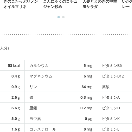
きのこたっぷりノン
こんにゃくのコチュ
人参とえのきの中華
いか
オイルマリネ
ジャン炒め
風サラダ
レー
1人分)
53
kcal
カルシウム
5
mg
ビタミンB6
0.4
g
マグネシウム
6
mg
ビタミンB12
0.9
g
リン
34
mg
葉酸
2.6
g
鉄
0.3
mg
ビタミンA
6.6
g
亜鉛
0.2
mg
ビタミンD
5.0
g
ヨウ素
0
µg
ビタミンK
1.6
g
コレステロール
0
mg
ビタミンE