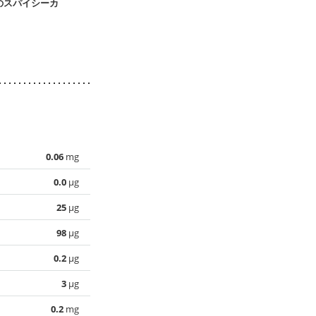
のスパイシーカ
さわらの塩野菜あん
具沢山 塩ちゃんこ鍋
豆腐入り 超
かけ
かに玉
0.06
mg
0.0
µg
25
µg
98
µg
0.2
µg
3
µg
0.2
mg