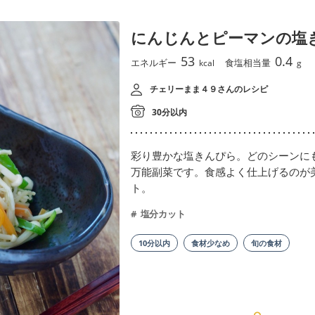
にんじんとピーマンの塩
53
0.4
エネルギー
食塩相当量
kcal
g
チェリーまま４９さんのレシピ
30分以内
彩り豊かな塩きんぴら。どのシーンに
万能副菜です。食感よく仕上げるのが
ト。
塩分カット
10分以内
食材少なめ
旬の食材