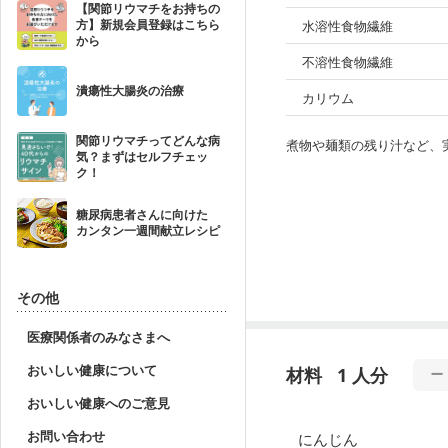
【関節リウマチをお持ちの
方】新規会員登録はこちら
水溶性食物繊維
から
不溶性食物繊維
潰瘍性大腸炎の治療
カリウム
関節リウマチってどんな病
煮物や麺類の残り汁など、
気？まずはセルフチェッ
ク！
糖尿病患者さんに向けた
カンタン一週間献立レシピ
その他
医療関係者のみなさまへ
おいしい健康について
材料
1 人分
おいしい健康へのご意見
お問い合わせ
にんじん