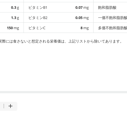
0.3
g
ビタミンB1
0.07
mg
飽和脂肪酸
1.3
g
ビタミンB2
0.05
mg
一価不飽和脂肪
150
mg
ビタミンC
8
mg
多価不飽和脂肪
実際には食さないと想定される栄養価は、上記リストから除いてあります。