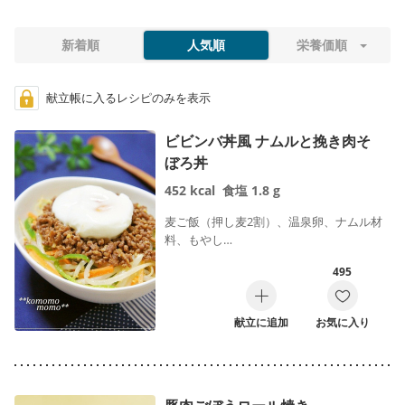
食事のお悩みに合わせて絞り込む
新着順
人気順
栄養価順
※食事のお悩み選択時は、レシピの特徴に応じて表示順が調整されま
す。「
人気順
」「
新着順
」で並べ替えることはできません。
献立帳に入るレシピのみを表示
ビビンバ丼風 ナムルと挽き肉そ
塩分が気になる
食物繊維をとりたい
ぼろ丼
便秘
お腹がゆるい
452
kcal
食塩
1.8
g
麦ご飯（押し麦2割）、温泉卵、ナムル材
風邪
口内炎
料、もやし…
495
むくみが気になる
やわらかい
献立に追加
お気に入り
あたたかい
さっぱり
すぐできる
作り置き向き