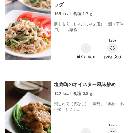
ラダ
169
kcal
食塩
1.3
g
豚もも肉（しゃぶしゃぶ用）、酒（下味
用）、片栗粉…
1367
献立に追加
お気に入り
塩麹鶏のオイスター風味炒め
127
kcal
食塩
0.8
g
鶏むね肉（皮なし）、塩麹、片栗粉、小
松菜、にんに…
1336