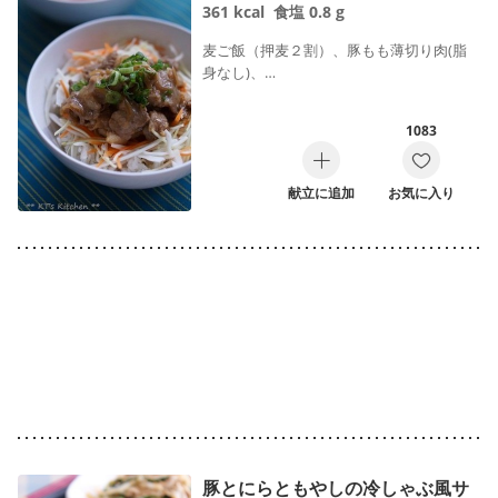
361
kcal
食塩
0.8
g
麦ご飯（押麦２割）、豚もも薄切り肉(脂
身なし)、…
1083
献立に追加
お気に入り
豚とにらともやしの冷しゃぶ風サ