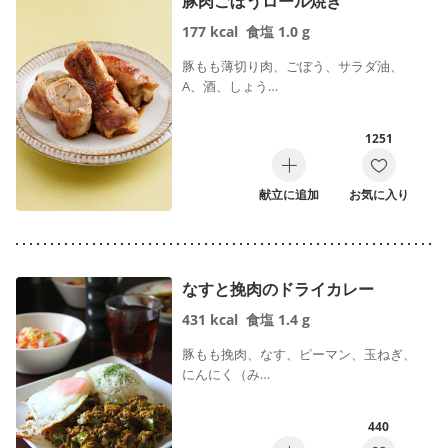
豚肉ごぼうロール焼き
お弁当向き
177
kcal
食塩
1.0
g
豚もも薄切り肉、ごぼう、サラダ油、
A、酒、しょう…
調理時間で絞り込む
1251
献立に追加
お気に入り
作り方で絞り込む
なすと挽肉のドライカレー
混ぜるだけ
切って焼くだけ
431
kcal
食塩
1.4
g
煮るだけ
電子レンジだけ
豚もも挽肉、なす、ピーマン、玉ねぎ、
にんにく（み…
オーブントースターだけ
フライパンひとつ
440