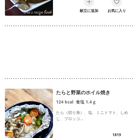
鍋ひとつ
包丁いらず
献立に追加
お気に入り
力がいらない料理
常備食材で
缶詰で
食材一品で
火を使わない
レシピ作者名で絞り込む
たらと野菜のホイル焼き
124
kcal
食塩
1.4
g
たら（切り身）、塩、ミニトマト、しめ
じ、ブロッコ…
検索
1819