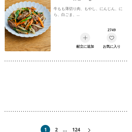
牛もも薄切り肉、もやし、にんじん、に
ら、白ごま、…
2749
献立に追加
お気に入り
次へ»
1
2
...
124