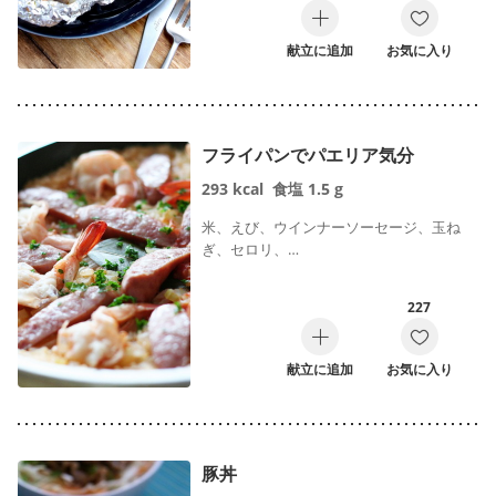
献立に追加
お気に入り
フライパンでパエリア気分
293
kcal
食塩
1.5
g
米、えび、ウインナーソーセージ、玉ね
ぎ、セロリ、…
227
献立に追加
お気に入り
豚丼