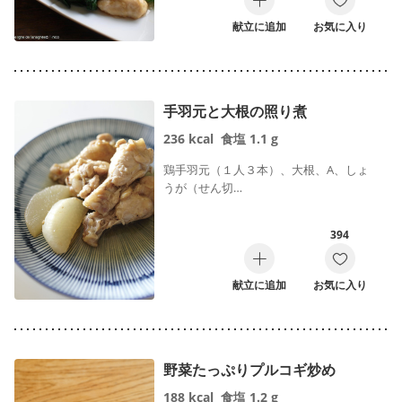
献立に追加
お気に入り
手羽元と大根の照り煮
236
kcal
食塩
1.1
g
鶏手羽元（１人３本）、大根、A、しょ
うが（せん切…
394
献立に追加
お気に入り
野菜たっぷりプルコギ炒め
188
kcal
食塩
1.2
g