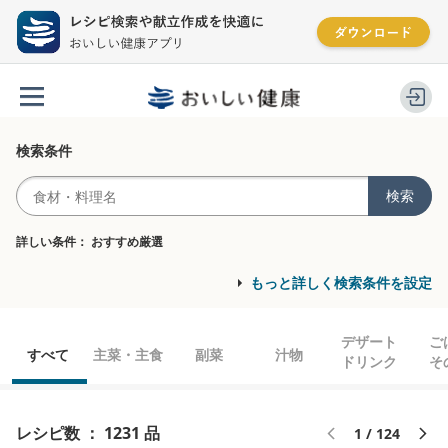
検索条件
検索
詳しい条件： おすすめ厳選
もっと詳しく検索条件を設定
デザート
ご
すべて
主菜・主食
副菜
汁物
キーワード
ドリンク
そ
を含まない
レシピ数 ： 1231 品
1 / 124