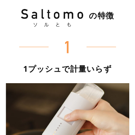
の特徴
1プッシュで
計量いらず