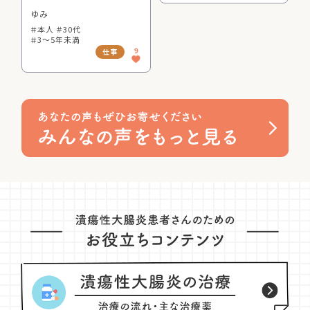
ゆみ
＃本人 ＃30代
＃3～5年未満
9
仕事