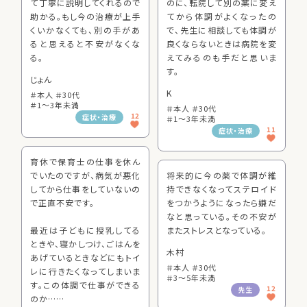
て丁寧に説明してくれるので
のに、転院して別の薬に変え
助かる。もし今の治療が上手
てから体調がよくなったの
くいかなくても、別の手があ
で、先生に相談しても体調が
ると思えると不安がなくな
良くならないときは病院を変
る。
えてみるのも手だと思いま
す。
じょん
K
＃本人 ＃30代
＃1～3年未満
＃本人 ＃30代
12
症状・治療
＃1～3年未満
11
症状・治療
育休で保育士の仕事を休ん
でいたのですが、病気が悪化
将来的に今の薬で体調が維
してから仕事をしていないの
持できなくなってステロイド
で正直不安です。
をつかうようになったら嫌だ
なと思っている。その不安が
最近は子どもに授乳してる
またストレスとなっている。
ときや、寝かしつけ、ごはんを
木村
あげているときなどにもトイ
＃本人 ＃30代
レに行きたくなってしまいま
＃3～5年未満
す。この体調で仕事ができる
12
先生
のか……