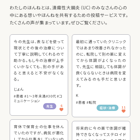
わたしのほんねとは、潰瘍性大腸炎（UC）のみなさんの
心の
中にある想いやほんねを共有するための投稿サービスです。
たくさんの声が集まっています。ぜひご覧ください。
今の先生は、表などを使って
最初に通っていたクリニック
現状とその後の治療につい
ではあまり改善されなかった
て丁寧に説明してくれるので
のに、転院して別の薬に変え
助かる。もし今の治療が上手
てから体調がよくなったの
くいかなくても、別の手があ
で、先生に相談しても体調が
ると思えると不安がなくな
良くならないときは病院を変
る。
えてみるのも手だと思いま
す。
じょん
K
#患者 #1～3年未満
#30代 #コ
ミュニケーション
#患者 #転院
6
先生
11
症状・治療
育休で保育士の仕事を休ん
将来的に今の薬で体調が維
でいたのですが、病気が悪化
持できなくなってステロイド
してから仕事をしていないの