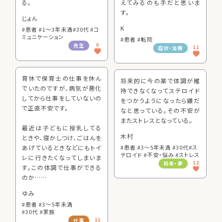
る。
えてみるのも手だと思いま
す。
じょん
K
#患者 #1～3年未満
#30代 #コ
ミュニケーション
#患者 #転院
6
先生
11
症状・治療
育休で保育士の仕事を休ん
将来的に今の薬で体調が維
でいたのですが、病気が悪化
持できなくなってステロイド
してから仕事をしていないの
をつかうようになったら嫌だ
で正直不安です。
なと思っている。その不安が
またストレスとなっている。
最近は子どもに授乳してる
木村
ときや、寝かしつけ、ごはんを
あげているときなどにもトイ
#患者 #3～5年未満 #30代
#ス
テロイド #不安・悩み #ストレス
レに行きたくなってしまいま
12
将来・夢
す。この体調で仕事ができる
のか……
ゆみ
#患者 #3～5年未満
#30代 #家族
11
仕事